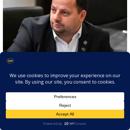
Andrei Busuioc – Interpelare –
Sistemul de sănătate publică este
subfinanțat, iar listele lungi de
așteptare pentru a beneficia de
dispozitive utilizate în tratamentul
afecțiunilor cardiace stau drept