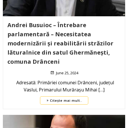
Andrei Busuioc – Întrebare
parlamentară – Necesitatea
modernizării și reabilitării străzilor
lăturalnice din satul Ghermănești,
comuna Drânceni
June 25, 2024
Adresată: Primăriei comunei Drânceni, județul
Vaslui, Primarului Murărașu Mihai […]
Citește mai mult..