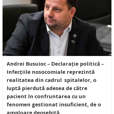
Andrei Busuioc – Declarație politică –
Infecțiile nosocomiale reprezintă
realitatea din cadrul spitalelor, o
luptă pierdută adesea de către
pacient în confruntarea cu un
fenomen gestionat insuficient, de o
amploare deosebită