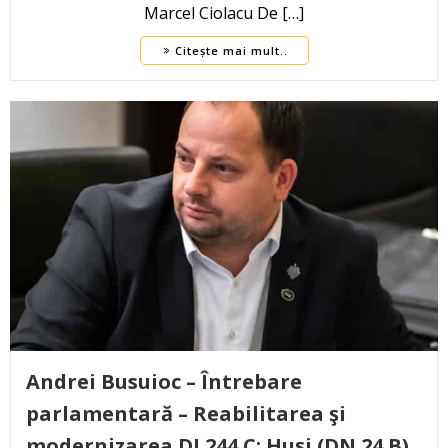
Marcel Ciolacu De […]
Citește mai mult..
Andrei Busuioc – Întrebare
parlamentară – Reabilitarea şi
modernizarea DJ 244 C: Huși (DN 24 B)