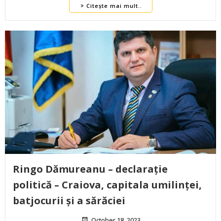
Citește mai mult..
Ringo Dămureanu – declarație
politică – Craiova, capitala umilinței,
batjocurii și a sărăciei
October 18, 2023