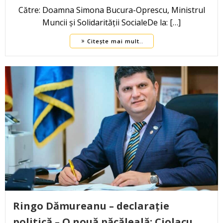
Către: Doamna Simona Bucura-Oprescu, Ministrul
Muncii și Solidarității SocialeDe la: […]
Citește mai mult..
Ringo Dămureanu – declarație
politică – O nouă păcăleală: Ciolacu