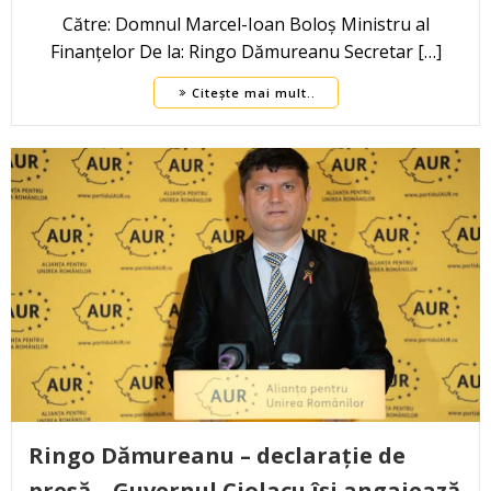
Către: Domnul Marcel-Ioan Boloș Ministru al
Finanțelor De la: Ringo Dămureanu Secretar […]
Citește mai mult..
Ringo Dămureanu – declarație de
presă – Guvernul Ciolacu îşi angajează