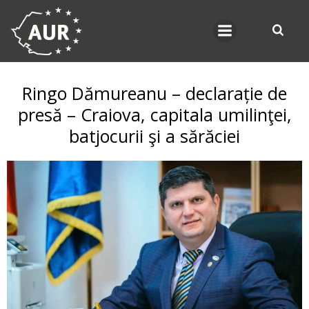
Skip
to
content
Ringo Dămureanu – declarație de
presă – Craiova, capitala umilinţei,
batjocurii şi a sărăciei