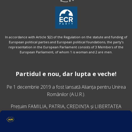
In accordance with Article 5(2) of the Regulation on the statute and funding of
European political parties and European political foundations, the party’s
representation in the European Parliament consists of 3 Members of the
European Parliament, of whom 1 is woman and 2 are men.
Partidul e nou, dar lupta e veche!
Pe 1 decembrie 2019 a fost lansată
Alianța pentru Unirea
Românilor
(A.U.R.).
Prețuim FAMILIA, PATRIA, CREDINȚA și LIBERTATEA