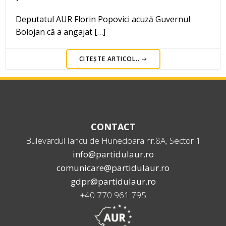
Deputatul AUR Florin Popovici acuză Guvernul
Bolojan că a angajat […]
CITEȘTE ARTICOL..
CONTACT
Bulevardul Iancu de Hunedoara nr.8A, Sector 1
info@partidulaur.ro
comunicare@partidulaur.ro
gdpr@partidulaur.ro
+40 770 961 795