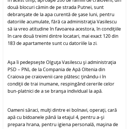
În acest timp, aproape 200 de familii de craioveni, din
două blocuri cămin de pe strada Putnei, sunt
debranşate de la apa curentă de şase luni, pentru
datoriile acumulate, fără ca administraţia Vasilescu
să ia vreo atitudine în favoarea acestora, în condiţiile
în care două treimi dintre locatari, mai exact 120 din
183 de apartamente sunt cu datoriile la zi.
Aşa îi pedepseşte Olguţa Vasilescu şi administraţia
PSD – PNL de la Compania de Apă Oltenia din
Craiova pe craiovenii care plătesc: ţinându-i în
condiţii de trai inumane, respingând cererile celor
bun-platnici de a se branşa individual la apă.
Oameni săraci, mulţi dintre ei bolnavi, operaţi, cară
apă cu bidoanele până la etajul 4, pentru a-şi
prepara hrana, pentru igiena personală, maşina de