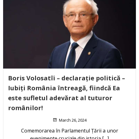
Boris Volosatîi – declarație politică –
Iubiți România întreagă, fiindcă Ea
este sufletul adevărat al tuturor
românilor!
March 26, 2024
Comemorarea în Parlamentul Țării a unor
evenimente cruciale din istoria […]