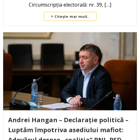
Circumscripția electorală: nr. 39, […]
Citește mai mult..
Andrei Hangan – Declarație politică –
Luptăm împotriva asediului mafiot:
Adevărul despre „coaliția” PNL-PSD