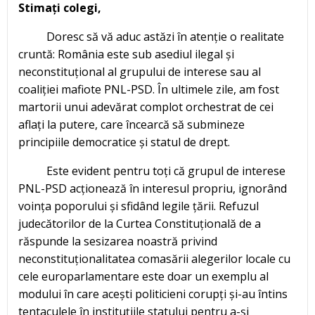
Stimați colegi,
Doresc să vă aduc astăzi în atenție o realitate
cruntă: România este sub asediul ilegal și
neconstituțional al grupului de interese sau al
coaliției mafiote PNL-PSD. În ultimele zile, am fost
martorii unui adevărat complot orchestrat de cei
aflați la putere, care încearcă să submineze
principiile democratice și statul de drept.
Este evident pentru toți că grupul de interese
PNL-PSD acționează în interesul propriu, ignorând
voința poporului și sfidând legile țării. Refuzul
judecătorilor de la Curtea Constituțională de a
răspunde la sesizarea noastră privind
neconstituționalitatea comasării alegerilor locale cu
cele europarlamentare este doar un exemplu al
modului în care acești politicieni corupți și-au întins
tentaculele în instituțiile statului pentru a-și