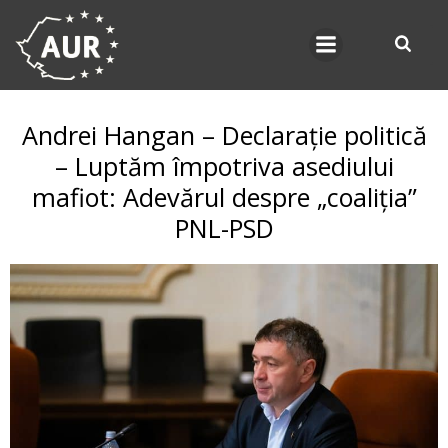
Skip
to
content
Andrei Hangan – Declarație politică
– Luptăm împotriva asediului
mafiot: Adevărul despre „coaliția”
PNL-PSD