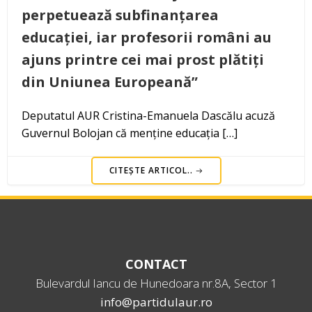
perpetuează subfinanțarea
educației, iar profesorii români au
ajuns printre cei mai prost plătiți
din Uniunea Europeană”
Deputatul AUR Cristina-Emanuela Dascălu acuză
Guvernul Bolojan că menține educația […]
CITEȘTE ARTICOL..
CONTACT
Bulevardul Iancu de Hunedoara nr.8A, Sector 1
info@partidulaur.ro