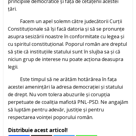
principiile democratice și față de cetățenii acestei
țări.
Facem un apel solemn către judecătorii Curții
Constituționale să își facă datoria și să se pronunțe
asupra sesizării noastre în conformitate cu legea și
cu spiritul constituțional. Poporul român are dreptul
să știe că instituțiile statului sunt în slujba sa și că
niciun grup de interese nu poate acționa deasupra
legii.
Este timpul să ne arătăm hotărârea în fața
acestei amenințări la adresa democrației și statului
de drept. Nu vom tolera abuzurile și corupția
perpetuate de coaliția mafiotă PNL-PSD. Ne angajăm
să luptăm pentru adevăr, justiție și pentru
respectarea voinței poporului român.
Distribuie acest articol!