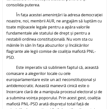
consolida puterea.
În fața acestei amenințări la adresa democrației
noastre, noi, membrii AUR, ne angajăm să luptăm cu
toate mijloacele legale pentru a apăra valorile
fundamentale ale statului de drept și pentru a
restabili ordinea constituțională. Nu vom sta cu
mâinile în sân în fața abuzurilor și încălcărilor
flagrante ale legii comise de coaliția mafiotă PNL-
PSD.
Este imperativ să subliniem faptul că, această
comasare a alegerilor locale cu cele
europarlamentare este un act neconstituțional și
antidemocratic. Această manevră cinică este o
încercare clară de a manipula procesul electoral și de
a submina voința poporului. Prin acest gest, coaliția
mafiotă PNL-PSD arată disprețul total față de