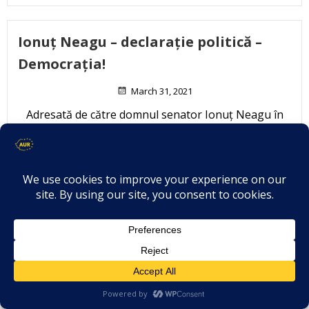
Ionuț Neagu – declarație politică –
Democrația!
March 31, 2021
Adresată de către domnul senator Ionuț Neagu în
ședința Senatului […]
Citește mai mult..
Evdochia Aelenei – declarație politică
– Aspecte privind sistemul medical și
măsurile de sănătate publică din
România în contextul pandemiei de
COVID-19 și aspecte de ordin personal