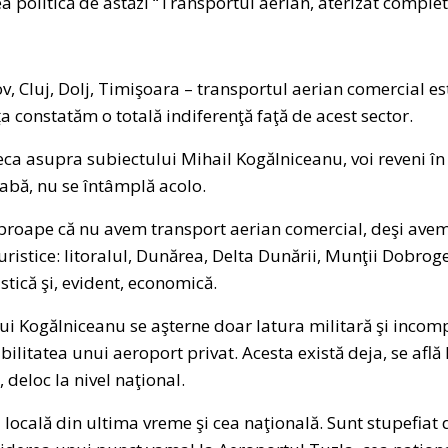
a politică de astăzi “Transportul aerian, aterizat complet
v, Cluj, Dolj, Timişoara – transportul aerian comercial es
a constatăm o totală indiferenţă faţă de acest sector.
a asupra subiectului Mihail Kogălniceanu, voi reveni în 
abă, nu se întâmplă acolo.
aproape că nu avem transport aerian comercial, deşi ave
uristice: litoralul, Dunărea, Delta Dunării, Munţii Dobroge
istică şi, evident, economică.
ui Kogălniceanu se aşterne doar latura militară şi incom
litatea unui aeroport privat. Acesta există deja, se află l
 deloc la nivel naţional.
locală din ultima vreme şi cea naţională. Sunt stupefiat 