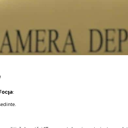
1
Focşa
:
edinte.