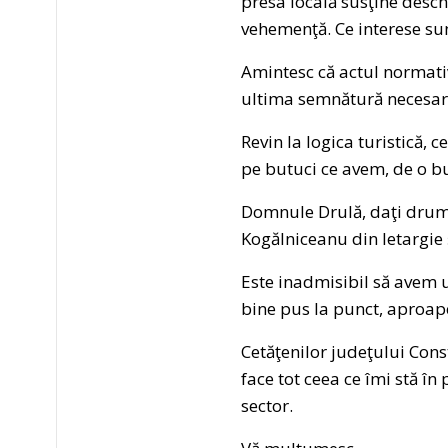
presa locală susţine desc
vehemenţă. Ce interese su
Amintesc că actul normativ 
ultima semnătură necesar
Revin la logica turistică,
pe butuci ce avem, de o b
Domnule Drulă, daţi drumu
Kogălniceanu din letargie
Este inadmisibil să avem u
bine pus la punct, aproa
Cetăţenilor judeţului Const
face tot ceea ce îmi stă î
sector.