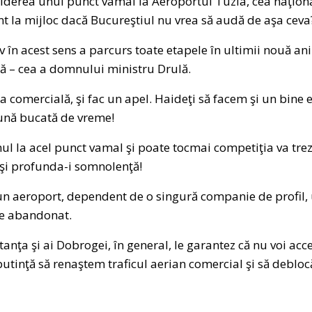
hiderea unui punct vamal la Aeroportul Tuzla, cea naţion
nt la mijloc dacă Bucureştiul nu vrea să audă de aşa ceva
în acest sens a parcurs toate etapele în ultimii nouă ani ş
ă – cea a domnului ministru Drulă.
 cea comercială, şi fac un apel. Haideţi să facem şi un bi
ună bucată de vreme!
l la acel punct vamal şi poate tocmai competiţia va trez
 şi profunda-i somnolenţă!
n aeroport, dependent de o singură companie de profil, un
pe abandonat.
anţa şi ai Dobrogei, în general, le garantez că nu voi acce
n putinţă să renaştem traficul aerian comercial şi să deblo