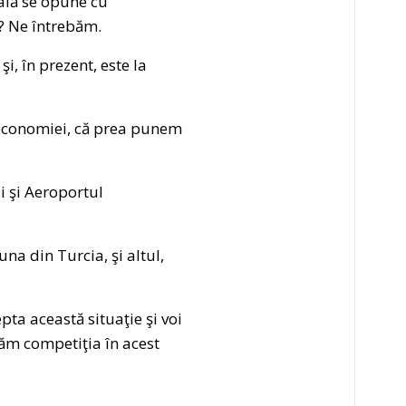
ală se opune cu
? Ne întrebăm.
i, în prezent, este la
ne economiei, că prea punem
i şi Aeroportul
a din Turcia, şi altul,
pta această situaţie şi voi
căm competiţia în acest