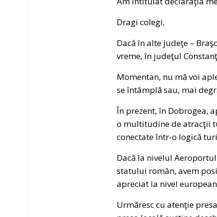
Am intitulat declaraţia me
Dragi colegi,
Dacă în alte judeţe – Braşo
vreme, în judeţul Constanţ
Momentan, nu mă voi aplec
se întâmplă sau, mai degr
În prezent, în Dobrogea, 
o multitudine de atracţii t
conectate într-o logică tur
Dacă la nivelul Aeroportul
statului român, avem posibi
apreciat la nivel european,
Urmăresc cu atenţie presa 