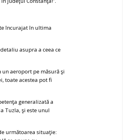
 în judeţul Constanţa!”.
te încurajat în ultima
detaliu asupra a ceea ce
m un aeroport pe măsură şi
i, toate acestea pot fi
petenţa generalizată a
a Tuzla, şi este unul
de următoarea situaţie: