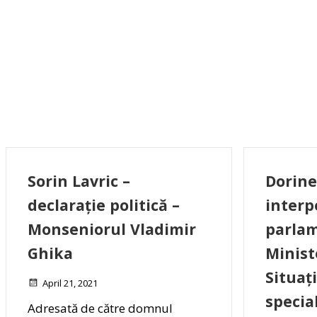
Sorin Lavric –
Dorine
declarație politică –
interp
Monseniorul Vladimir
parlam
Ghika
Minist
Situaț
April 21, 2021
specia
Adresată de către domnul