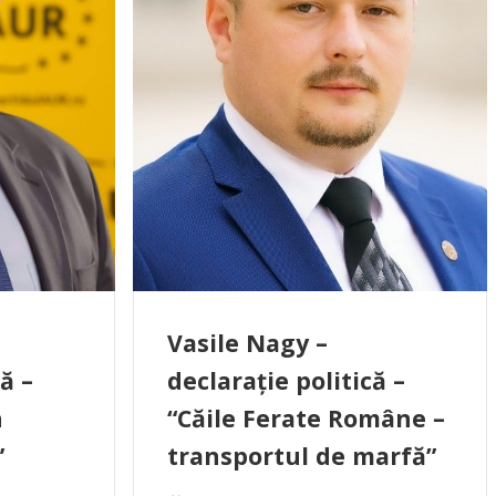
Vasile Nagy –
ă –
declarație politică –
n
“Căile Ferate Române –
”
transportul de marfă”