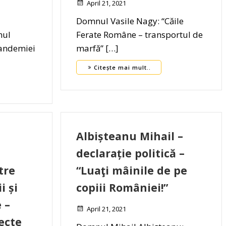
April 21, 2021
Domnul Vasile Nagy: “Căile
mul
Ferate Române – transportul de
pandemiei
marfă” […]
Citește mai mult..
Albișteanu Mihail –
declarație politică –
tre
“Luaţi mâinile de pe
i și
copiii României!”
 –
April 21, 2021
ecte