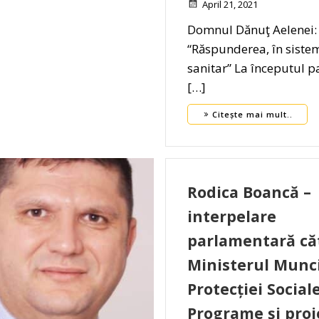
April 21, 2021
Domnul Dănuţ Aelenei:
“Răspunderea, în siste
sanitar” La începutul 
[…]
Citește mai mult..
Rodica Boancă –
interpelare
parlamentară că
Ministerul Munci
Protecției Sociale
Programe și proi