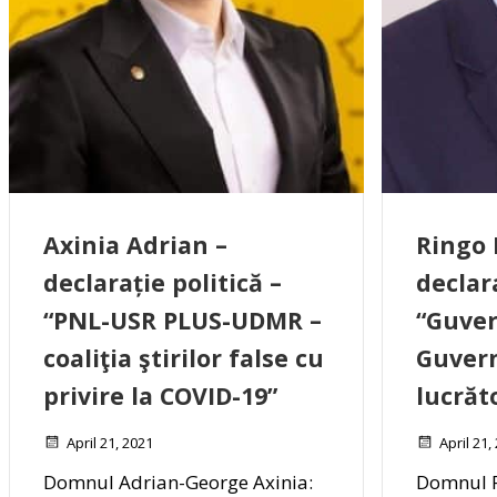
Axinia Adrian –
Ringo
declarație politică –
declara
“PNL-USR PLUS-UDMR –
“Guver
coaliţia ştirilor false cu
Guver
privire la COVID-19”
lucrăt
April 21, 2021
April 21,
Domnul Adrian-George Axinia:
Domnul 