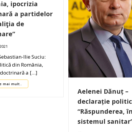
a, ipocrizia
nară a partidelor
liţia de
nare”
 2021
ebastian-Ilie Suciu:
litică din România,
 doctrinară a […]
e mai mult..
Aelenei Dănuț –
declarație politic
“Răspunderea, î
sistemul sanitar