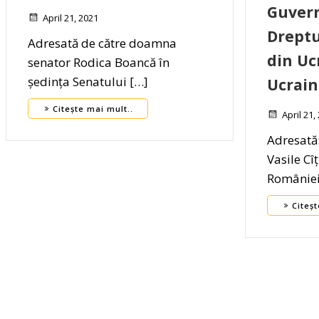
Guvern
April 21, 2021
Dreptu
Adresată de către doamna
din Uc
senator Rodica Boancă în
ședința Senatului […]
Ucrain
Citește mai mult..
April 21,
Adresată
Vasile Cî
României 
Citeșt