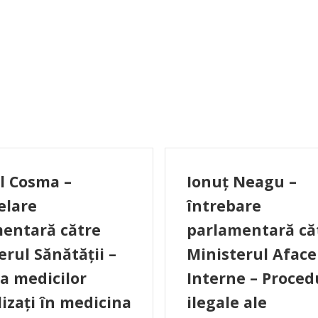
l Cosma –
Ionuț Neagu –
elare
întrebare
entară către
parlamentară că
erul Sănătății –
Ministerul Aface
ia medicilor
Interne – Proced
lizați în medicina
ilegale ale