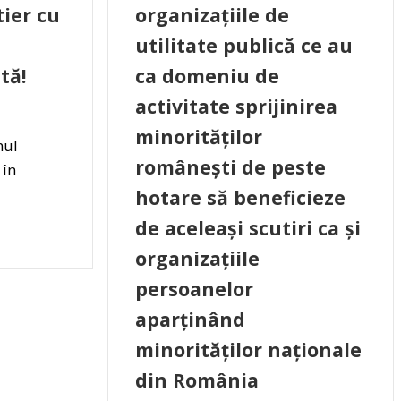
tier cu
organizațiile de
utilitate publică ce au
tă!
ca domeniu de
activitate sprijinirea
minorităților
nul
românești de peste
 în
hotare să beneficieze
de aceleași scutiri ca și
organizațiile
persoanelor
aparținând
minorităților naționale
din România