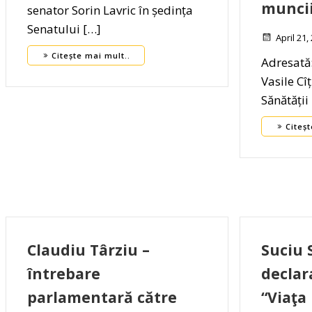
munci
senator Sorin Lavric în ședința
Senatului […]
April 21,
Citește mai mult..
Adresată
Vasile Cî
Sănătății
Citeșt
Claudiu Târziu –
Suciu 
întrebare
declara
parlamentară către
“Viaţa 