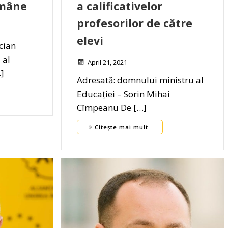
omâne
a calificativelor
profesorilor de către
elevi
cian
 al
April 21, 2021
…]
Adresată: domnului ministru al
Educației – Sorin Mihai
Cîmpeanu De […]
Citește mai mult..