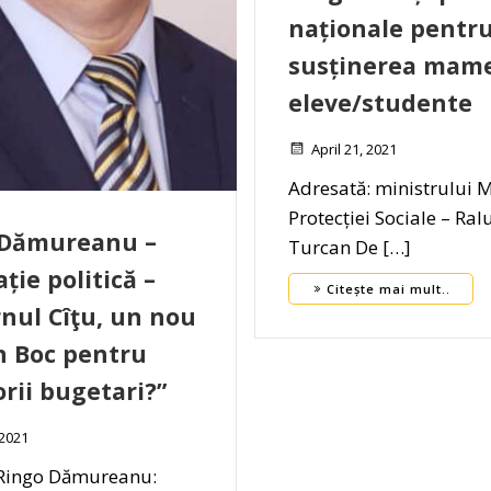
naționale pentr
susținerea mame
eleve/studente
April 21, 2021
Adresată: ministrului M
Protecției Sociale – Ral
 Dămureanu –
Turcan De […]
ție politică –
Citește mai mult..
nul Cîţu, un nou
n Boc pentru
orii bugetari?”
 2021
Ringo Dămureanu: