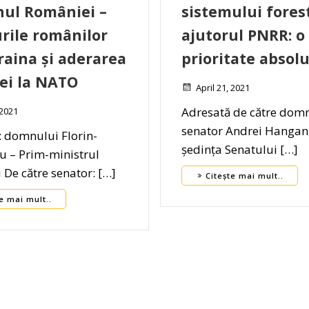
ul României –
sistemului fores
rile românilor
ajutorul PNRR: o
raina și aderarea
prioritate absolu
ei la NATO
April 21, 2021
Adresată de către dom
 2021
senator Andrei Hangan
: domnului Florin-
ședința Senatului […]
țu – Prim-ministrul
De către senator: […]
Citește mai mult..
e mai mult..