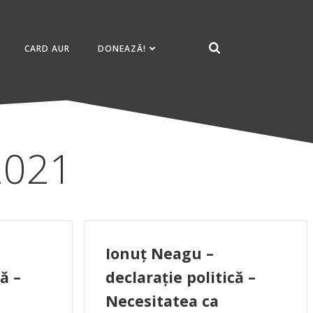
CARD AUR
DONEAZĂ!
 2021
Ionuț Neagu –
ă –
declarație politică –
Necesitatea ca