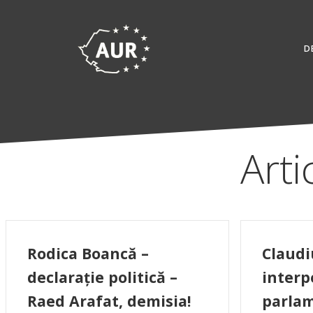
Skip
to
content
D
Arti
Rodica Boancă –
Claudi
declarație politică –
interp
Raed Arafat, demisia!
parlam