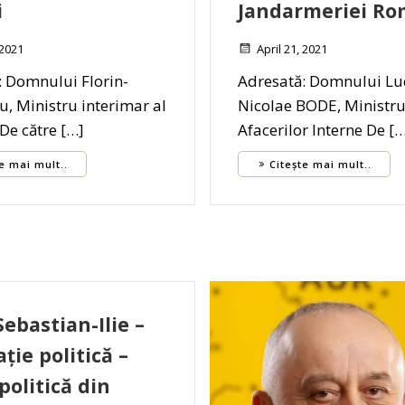
i
Jandarmeriei R
 2021
April 21, 2021
: Domnului Florin-
Adresată: Domnului Lu
țu, Ministru interimar al
Nicolae BODE, Ministru
 De către […]
Afacerilor Interne De [
e mai mult..
Citește mai mult..
Sebastian-Ilie –
ție politică –
politică din