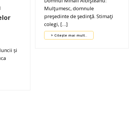
Domnul Mihail Albişteanu:
u
Mulţumesc, domnule
preşedinte de şedinţă. Stimaţi
lor
colegi, […]
Citește mai mult..
uncii și
uca