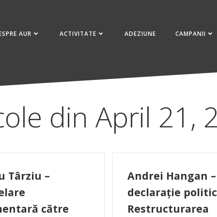
ESPRE AUR
ACTIVITATE
ADEZIUNE
CAMPANII
cole din April 21,
u Târziu –
Andrei Hangan –
elare
declarație politic
entară către
Restructurarea