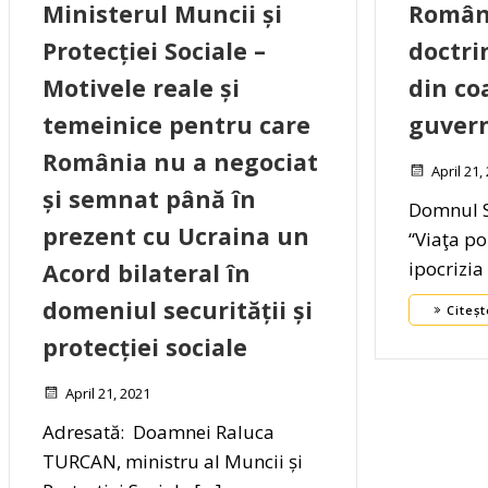
Ministerul Muncii și
Români
Protecției Sociale –
doctri
Motivele reale și
din coa
temeinice pentru care
guver
România nu a negociat
April 21,
și semnat până în
Domnul S
prezent cu Ucraina un
“Viaţa po
ipocrizia
Acord bilateral în
domeniul securității și
Citeșt
protecției sociale
April 21, 2021
Adresată: Doamnei Raluca
TURCAN, ministru al Muncii și