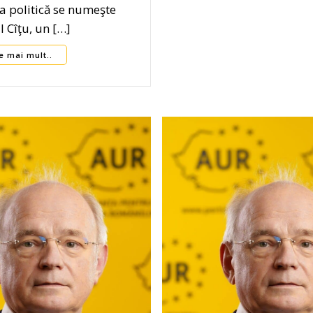
a politică se numeşte
 Cîţu, un […]
e mai mult..