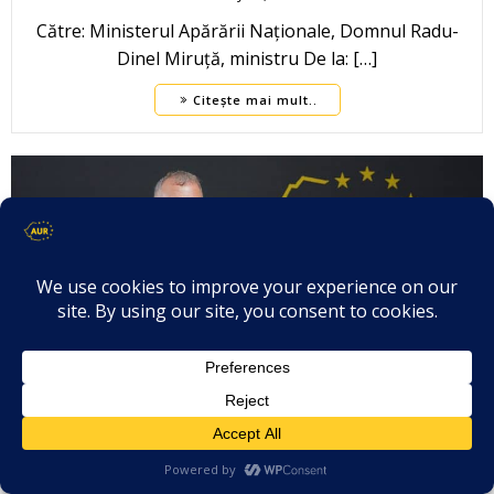
Către: Ministerul Apărării Naționale, Domnul Radu-
Dinel Miruță, ministru De la: […]
Citește mai mult..
Florin-Cornel POPOVICI – Întrebare-