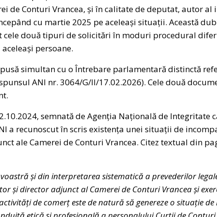
 de Conturi Vrancea, și în calitate de deputat, autor al i
cepând cu martie 2025 pe aceleași situații. Această dub
 cele două tipuri de solicitări în moduri procedural diferi
i aceleași persoane.
epusă simultan cu o Întrebare parlamentară distinctă ref
ăspunsul ANI nr. 3064/G/II/17.02.2026). Cele două docu
t.
2.10.2024, semnată de Agenția Națională de Integritate c
 a recunoscut în scris existența unei situații de incompat
junct ale Camerei de Conturi Vrancea. Citez textual din pag
oastră și din interpretarea sistematică a prevederilor legal
ctor și director adjunct al Camerei de Conturi Vrancea și exe
ctivități de comerț este de natură să genereze o situație de 
conduită etică și profesională a personalului Curții de Conturi.