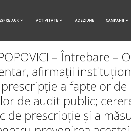
ESPRE AUR
ACTIVITATE
ADEZIUNE
CAMPANII
POPOVICI – Întrebare – 
tar, afirmații instituțion
 prescripție a faptelor de i
ilor de audit public; cere
sc de prescripție și a măs
pentru prevenirea acestei