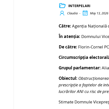
INTERPELARI
Claudia
-
May 13, 2026
Către:
Agenția Națională d
În atenția:
Domnului Vic
De către:
Florin-Cornel P
Circumscripția electoral
Grupul parlamentar:
Ali
Obiectul:
Obstrucționarea c
prescripție a faptelor de int
lucrărilor ANI cu risc de pr
Stimate Domnule Vicepreș