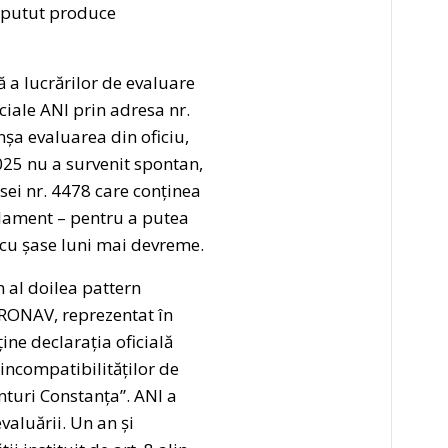
a putut produce
ă a lucrărilor de evaluare
iale ANI prin adresa nr.
nșa evaluarea din oficiu,
2025 nu a survenit spontan,
sei nr. 4478 care conținea
rlament – pentru a putea
s cu șase luni mai devreme.
n al doilea pattern
ERONAV, reprezentat în
ine declarația oficială
 incompatibilităților de
nturi Constanța”. ANI a
valuării. Un an și