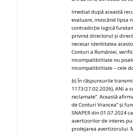
Imediat după această recu
evaluare, invocând lipsa n
contradicție logică fundam
privind directorul și direc
necesar identitatea acestor
Conturi a României, verifi
incompatibilitate nu poat
incompatibilitate – cele do
b) În răspunsurile transmi
1173/27.02.2026), ANI a s
reclamate”. Această afirmaț
de Conturi Vrancea” și func
SNAPER din 01.07.2024 car
avertizorilor de interes p
protejarea avertizorului. 