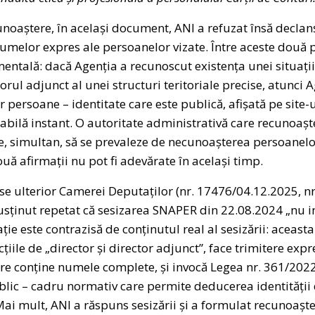
noaștere, în același document, ANI a refuzat însă declan
umelor expres ale persoanelor vizate. Între aceste două po
entală: dacă Agenția a recunoscut existența unei situații
torul adjunct al unei structuri teritoriale precise, atunc
 persoane – identitate care este publică, afișată pe site-ul
cabilă instant. O autoritate administrativă care recunoaște
e, simultan, să se prevaleze de necunoașterea persoanelo
uă afirmații nu pot fi adevărate în același timp.
se ulterior Camerei Deputaților (nr. 17476/04.12.2025, nr
usținut repetat că sesizarea SNAPER din 22.08.2024 „nu 
ie este contrazisă de conținutul real al sesizării: aceast
țiile de „director și director adjunct”, face trimitere ex
e conține numele complete, și invocă Legea nr. 361/2022
ublic – cadru normativ care permite deducerea identității
Mai mult, ANI a răspuns sesizării și a formulat recunoaște