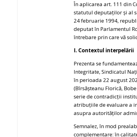
În aplicarea art. 111 din Co
statutul deputaților și al
24 februarie 1994, republi
deputat în Parlamentul Ro
întrebare prin care vă sol
I. Contextul interpelării
Prezenta se fundamentează
Integritate, Sindicatul Na
în perioada 22 august 202
(Bîrsășteanu Florică, Bob
serie de contradicții insti
atribuțiile de evaluare a i
asupra autorităților admi
Semnalez, în mod prealabi
complementare: în calitat