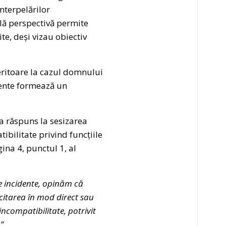
nterpelărilor
lă perspectivă permite
te, deși vizau obiectiv
eritoare la cazul domnului
mente formează un
a răspuns la sesizarea
ibilitate privind funcțiile
ina 4, punctul 1, al
e incidente, opinăm că
rcitarea în mod direct sau
incompatibilitate, potrivit
”