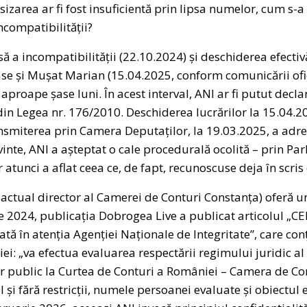
izarea ar fi fost insuficientă prin lipsa numelor, cum s-
ncompatibilității?
să a incompatibilității (22.10.2024) și deschiderea efectiv
se și Mușat Marian (15.04.2025, conform comunicării ofic
proape șase luni. În acest interval, ANI ar fi putut decla
) din Legea nr. 176/2010. Deschiderea lucrărilor la 15.04.
ansmiterea prin Camera Deputaților, la 19.03.2025, a adre
inte, ANI a așteptat o cale procedurală ocolită – prin Pa
 atunci a aflat ceea ce, de fapt, recunoscuse deja în scri
i actual director al Camerei de Conturi Constanța) oferă u
ie 2024, publicația Dobrogea Live a publicat articolul „C
tă în atenția Agenției Naționale de Integritate”, care conț
ei: „va efectua evaluarea respectării regimului juridic al
ar public la Curtea de Conturi a României – Camera de Co
i fără restricții, numele persoanei evaluate și obiectul e