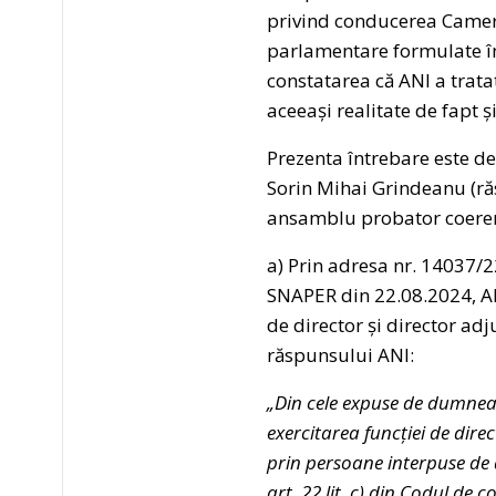
privind conducerea Camerei
parlamentare formulate în
constatarea că ANI a tratat
aceeași realitate de fapt ș
Prezenta întrebare este d
Sorin Mihai Grindeanu (r
ansamblu probator coeren
a) Prin adresa nr. 14037/2
SNAPER din 22.08.2024, ANI
de director și director ad
răspunsului ANI:
„Din cele expuse de dumneav
exercitarea funcției de dire
prin persoane interpuse de a
art. 22 lit. c) din Codul de 