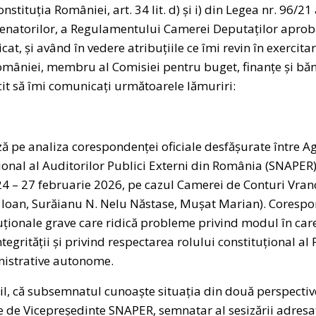
nstituția României, art. 34 lit. d) și i) din Legea nr. 96/2
 senatorilor, a Regulamentului Camerei Deputaților aprob
cat, și având în vedere atribuțiile ce îmi revin în exerci
mâniei, membru al Comisiei pentru buget, finanțe și băn
icit să îmi comunicați următoarele lămuriri:
 pe analiza corespondenței oficiale desfășurate între A
țional al Auditorilor Publici Externi din România (SNAPE
4 – 27 februarie 2026, pe cazul Camerei de Conturi Vranc
e Ioan, Surăianu N. Nelu Năstase, Mușat Marian). Cores
tuționale grave care ridică probleme privind modul în care
ntegrității și privind respectarea rolului constituțional a
nistrative autonome.
l, că subsemnatul cunoaște situația din două perspective
e de Vicepreședinte SNAPER, semnatar al sesizării adresa