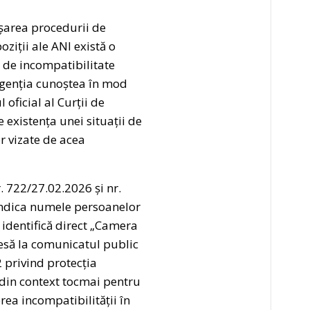
șarea procedurii de
ziții ale ANI există o
 de incompatibilitate
i Agenția cunoștea în mod
 oficial al Curții de
 existența unei situații de
r vizate de acea
. 722/27.02.2026 și nr.
indica numele persoanelor
a identifică direct „Camera
presă la comunicatul public
 privind protecția
 din context tocmai pentru
rea incompatibilității în