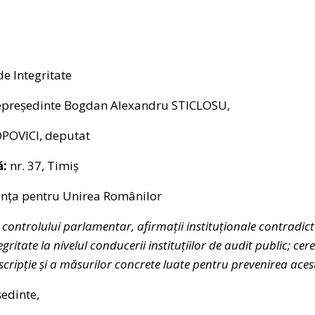
e Integritate
epreședinte Bogdan Alexandru STICLOSU,
OPOVICI, deputat
ă:
nr. 37, Timiș
anța pentru Unirea Românilor
ontrolului parlamentar, afirmații instituționale contradictor
egritate la nivelul conducerii instituțiilor de audit public; ce
escripție și a măsurilor concrete luate pentru prevenirea aces
edinte,