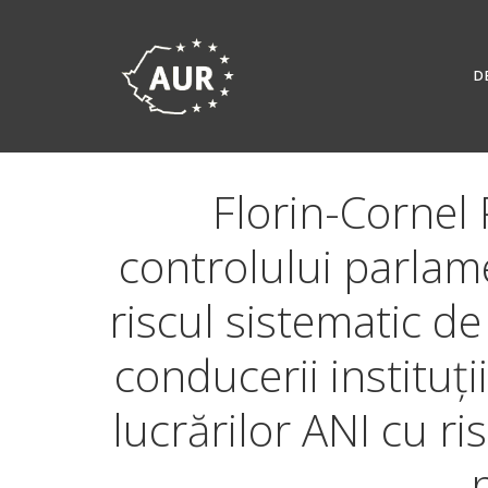
Skip
to
content
D
Florin-Cornel 
controlului parlamen
riscul sistematic de
conducerii instituți
lucrărilor ANI cu ri