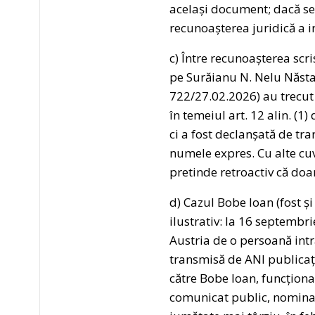
același document; dacă ses
recunoașterea juridică a i
c) Între recunoașterea scri
pe Surăianu N. Nelu Năsta
722/27.02.2026) au trecut a
în temeiul art. 12 alin. (1
ci a fost declanșată de tr
numele expres. Cu alte cuv
pretinde retroactiv că doar
d) Cazul Bobe Ioan (fost ș
ilustrativ: la 16 septembr
Austria de o persoană intra
transmisă de ANI publicați
către Bobe Ioan, funcțion
comunicat public, nominal ș