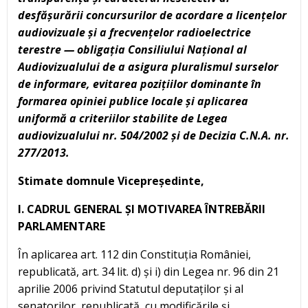
desfășurării concursurilor de acordare a licențelor
audiovizuale și a frecvențelor radioelectrice
terestre — obligația Consiliului Național al
Audiovizualului de a asigura pluralismul surselor
de informare, evitarea pozițiilor dominante în
formarea opiniei publice locale și aplicarea
uniformă a criteriilor stabilite de Legea
audiovizualului nr. 504/2002 și de Decizia C.N.A. nr.
277/2013.
Stimate domnule Vicepreședinte,
I. CADRUL GENERAL ȘI MOTIVAREA ÎNTREBĂRII
PARLAMENTARE
În aplicarea art. 112 din Constituția României,
republicată, art. 34 lit. d) și i) din Legea nr. 96 din 21
aprilie 2006 privind Statutul deputaților și al
senatorilor, republicată, cu modificările și