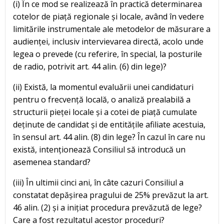
(i) În ce mod se realizează în practică determinarea
cotelor de piață regionale și locale, având în vedere
limitările instrumentale ale metodelor de măsurare a
audienței, inclusiv intervievarea directă, acolo unde
legea o prevede (cu referire, în special, la posturile
de radio, potrivit art. 44 alin. (6) din lege)?
(ii) Există, la momentul evaluării unei candidaturi
pentru o frecvență locală, o analiză prealabilă a
structurii pieței locale și a cotei de piață cumulate
deținute de candidat și de entitățile afiliate acestuia,
în sensul art. 44 alin. (8) din lege? În cazul în care nu
există, intenționează Consiliul să introducă un
asemenea standard?
(iii) În ultimii cinci ani, în câte cazuri Consiliul a
constatat depășirea pragului de 25% prevăzut la art.
46 alin. (2) și a inițiat procedura prevăzută de lege?
Care a fost rezultatul acestor proceduri?