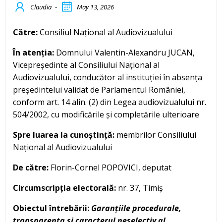
Claudia
-
May 13, 2026
Către:
Consiliul Național al Audiovizualului
În atenția:
Domnului Valentin-Alexandru JUCAN,
Vicepreședinte al Consiliului Național al
Audiovizualului, conducător al instituției în absența
președintelui validat de Parlamentul României,
conform art. 14 alin. (2) din Legea audiovizualului nr.
504/2002, cu modificările și completările ulterioare
Spre luarea la cunoștință:
membrilor Consiliului
Național al Audiovizualului
De către:
Florin-Cornel POPOVICI, deputat
Circumscripția electorală:
nr. 37, Timiș
Obiectul întrebării:
Garanțiile procedurale,
transparența și caracterul neselectiv al