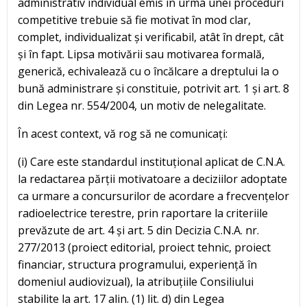
administrativ individual emis în urma unei proceduri
competitive trebuie să fie motivat în mod clar,
complet, individualizat și verificabil, atât în drept, cât
și în fapt. Lipsa motivării sau motivarea formală,
generică, echivalează cu o încălcare a dreptului la o
bună administrare și constituie, potrivit art. 1 și art. 8
din Legea nr. 554/2004, un motiv de nelegalitate.
În acest context, vă rog să ne comunicați:
(i) Care este standardul instituțional aplicat de C.N.A.
la redactarea părții motivatoare a deciziilor adoptate
ca urmare a concursurilor de acordare a frecvențelor
radioelectrice terestre, prin raportare la criteriile
prevăzute de art. 4 și art. 5 din Decizia C.N.A. nr.
277/2013 (proiect editorial, proiect tehnic, proiect
financiar, structura programului, experiență în
domeniul audiovizual), la atribuțiile Consiliului
stabilite la art. 17 alin. (1) lit. d) din Legea