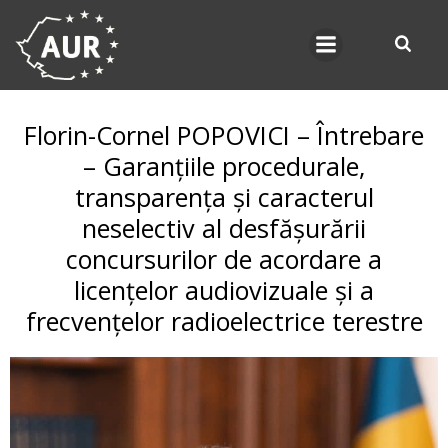
Skip
to
content
Florin-Cornel POPOVICI – Întrebare
– Garanțiile procedurale,
transparența și caracterul
neselectiv al desfășurării
concursurilor de acordare a
licențelor audiovizuale și a
frecvențelor radioelectrice terestre