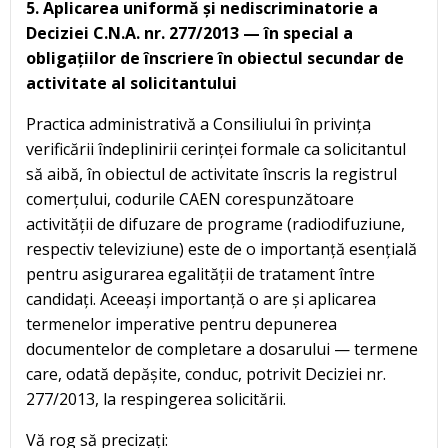
5. Aplicarea uniformă și nediscriminatorie a
Deciziei C.N.A. nr. 277/2013 — în special a
obligațiilor de înscriere în obiectul secundar de
activitate al solicitantului
Practica administrativă a Consiliului în privința
verificării îndeplinirii cerinței formale ca solicitantul
să aibă, în obiectul de activitate înscris la registrul
comerțului, codurile CAEN corespunzătoare
activității de difuzare de programe (radiodifuziune,
respectiv televiziune) este de o importanță esențială
pentru asigurarea egalității de tratament între
candidați. Aceeași importanță o are și aplicarea
termenelor imperative pentru depunerea
documentelor de completare a dosarului — termene
care, odată depășite, conduc, potrivit Deciziei nr.
277/2013, la respingerea solicitării.
Vă rog să precizați: