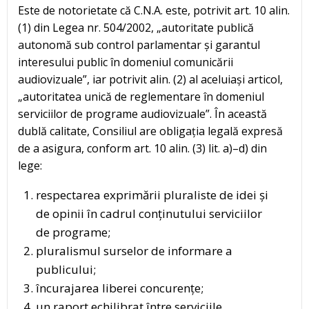
Este de notorietate că C.N.A. este, potrivit art. 10 alin.
(1) din Legea nr. 504/2002, „autoritate publică
autonomă sub control parlamentar și garantul
interesului public în domeniul comunicării
audiovizuale”, iar potrivit alin. (2) al aceluiași articol,
„autoritatea unică de reglementare în domeniul
serviciilor de programe audiovizuale”. În această
dublă calitate, Consiliul are obligația legală expresă
de a asigura, conform art. 10 alin. (3) lit. a)–d) din
lege:
respectarea exprimării pluraliste de idei și
de opinii în cadrul conținutului serviciilor
de programe;
pluralismul surselor de informare a
publicului;
încurajarea liberei concurențe;
un raport echilibrat între serviciile