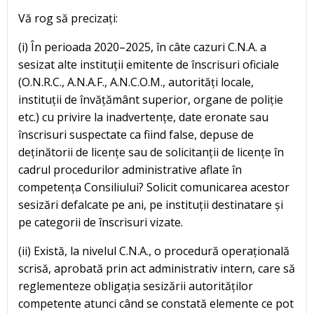
Vă rog să precizați:
(i) În perioada 2020–2025, în câte cazuri C.N.A. a
sesizat alte instituții emitente de înscrisuri oficiale
(O.N.R.C., A.N.A.F., A.N.C.O.M., autorități locale,
instituții de învățământ superior, organe de poliție
etc.) cu privire la inadvertențe, date eronate sau
înscrisuri suspectate ca fiind false, depuse de
deținătorii de licențe sau de solicitanții de licențe în
cadrul procedurilor administrative aflate în
competența Consiliului? Solicit comunicarea acestor
sesizări defalcate pe ani, pe instituții destinatare și
pe categorii de înscrisuri vizate.
(ii) Există, la nivelul C.N.A., o procedură operațională
scrisă, aprobată prin act administrativ intern, care să
reglementeze obligația sesizării autorităților
competente atunci când se constată elemente ce pot