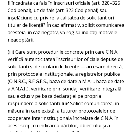
fi încadrate ca fals în înscrisuri oficiale (art. 320–325
Cod penal), uz de fals (art. 323 Cod penal) sau
înșelăciune cu privire la calitatea de solicitant ori
titular de licență? În caz afirmativ, solicit comunicarea
acesteia; în caz negativ, vă rog să indicați motivele
neadoptării.
(iii) Care sunt procedurile concrete prin care C.N.A.
verifică autenticitatea înscrisurilor oficiale depuse de
solicitanți și de titularii de licențe — accesare directă,
prin protocoale instituționale, a registrelor publice
(O.N.R.C., R.E.G.E.S., baza de date a M.A.I., baza de date
a A.N.A.F.), verificare prin sondaj, verificare integrală
sau exclusiv pe baza declarației pe propria
răspundere a solicitantului? Solicit comunicarea, în
măsura în care există, a tuturor protocoalelor de
cooperare interinstituțională încheiate de C.N.A. în
acest scop, cu indicarea părților, obiectului și a