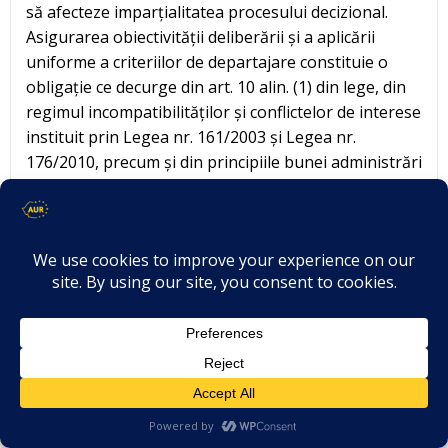
să afecteze imparțialitatea procesului decizional.
Asigurarea obiectivității deliberării și a aplicării
uniforme a criteriilor de departajare constituie o
obligație ce decurge din art. 10 alin. (1) din lege, din
regimul incompatibilităților și conflictelor de interese
instituit prin Legea nr. 161/2003 și Legea nr.
176/2010, precum și din principiile bunei administrări
consacrate prin Codul administrativ (Ordonanța de
urgență a Guvernului nr. 57/2019).
Vă rog să precizați:
(i) Concursurile de acordare a frecvențelor
radioelectrice terestre dispun, la nivelul C.N.A., de
norme de evaluare scrise, cu criterii clare, obiective,
ușor de urmărit și de aplicat uniform de toți membrii
Consiliului, inclusiv printr-o grilă de punctare
detaliată a fiecărui subcriteriu (proiect editorial,
proiect tehnic, proiect financiar, structura