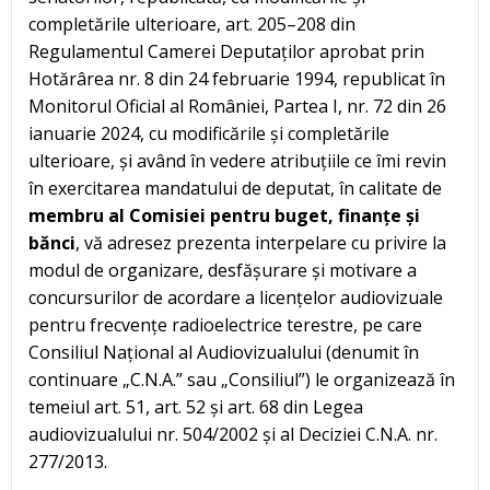
completările ulterioare, art. 205–208 din
Regulamentul Camerei Deputaților aprobat prin
Hotărârea nr. 8 din 24 februarie 1994, republicat în
Monitorul Oficial al României, Partea I, nr. 72 din 26
ianuarie 2024, cu modificările și completările
ulterioare, și având în vedere atribuțiile ce îmi revin
în exercitarea mandatului de deputat, în calitate de
membru al Comisiei pentru buget, finanțe și
bănci
, vă adresez prezenta interpelare cu privire la
modul de organizare, desfășurare și motivare a
concursurilor de acordare a licențelor audiovizuale
pentru frecvențe radioelectrice terestre, pe care
Consiliul Național al Audiovizualului (denumit în
continuare „C.N.A.” sau „Consiliul”) le organizează în
temeiul art. 51, art. 52 și art. 68 din Legea
audiovizualului nr. 504/2002 și al Deciziei C.N.A. nr.
277/2013.