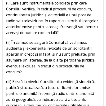
(i) Care sunt instrumentele concrete prin care
Consiliul verifică, în cadrul procedurii de concurs,
continuitatea juridică și editorială a unui post de
radio sau televiziune, în raport cu istoricul licențelor
anterior emise pentru aceeași frecvență sau pentru
aceeași denumire comercială?
(ii) În ce mod se asigură Consiliul că vechimea,
audiența și experiența invocate de un solicitant îi
aparțin în drept și în fapt, și nu sunt preluate, prin
asumare unilaterală, de la o altă persoană juridică,
eventual exclusă în trecut din procedurile de
concurs?
(iii) Există la nivelul Consiliului o evidență sintetică,
publică și actualizată, a tuturor licențelor emise
pentru o anumită frecvență radio dintr-o anumită
zonă geografică, cu indicarea clară a titularilor
succesivi, a denumirilor comerciale utilizate și a