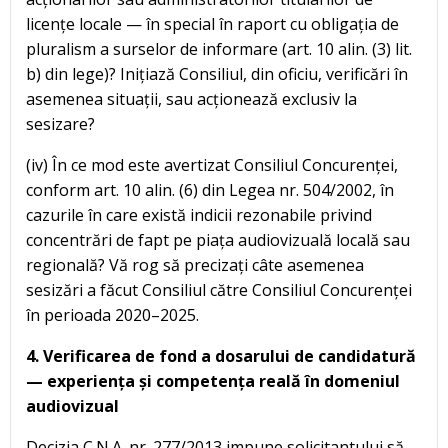
licențe locale — în special în raport cu obligația de
pluralism a surselor de informare (art. 10 alin. (3) lit.
b) din lege)? Inițiază Consiliul, din oficiu, verificări în
asemenea situații, sau acționează exclusiv la
sesizare?
(iv) În ce mod este avertizat Consiliul Concurenței,
conform art. 10 alin. (6) din Legea nr. 504/2002, în
cazurile în care există indicii rezonabile privind
concentrări de fapt pe piața audiovizuală locală sau
regională? Vă rog să precizați câte asemenea
sesizări a făcut Consiliul către Consiliul Concurenței
în perioada 2020–2025.
4. Verificarea de fond a dosarului de candidatură
— experiența și competența reală în domeniul
audiovizual
Decizia C.N.A. nr. 277/2013 impune solicitantului să