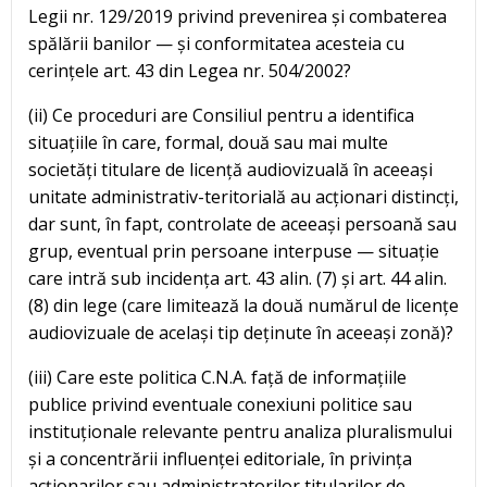
Legii nr. 129/2019 privind prevenirea și combaterea
spălării banilor — și conformitatea acesteia cu
cerințele art. 43 din Legea nr. 504/2002?
(ii) Ce proceduri are Consiliul pentru a identifica
situațiile în care, formal, două sau mai multe
societăți titulare de licență audiovizuală în aceeași
unitate administrativ-teritorială au acționari distincți,
dar sunt, în fapt, controlate de aceeași persoană sau
grup, eventual prin persoane interpuse — situație
care intră sub incidența art. 43 alin. (7) și art. 44 alin.
(8) din lege (care limitează la două numărul de licențe
audiovizuale de același tip deținute în aceeași zonă)?
(iii) Care este politica C.N.A. față de informațiile
publice privind eventuale conexiuni politice sau
instituționale relevante pentru analiza pluralismului
și a concentrării influenței editoriale, în privința
acționarilor sau administratorilor titularilor de