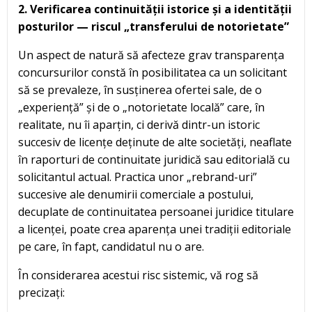
2. Verificarea continuității istorice și a identității
posturilor — riscul „transferului de notorietate”
Un aspect de natură să afecteze grav transparența
concursurilor constă în posibilitatea ca un solicitant
să se prevaleze, în susținerea ofertei sale, de o
„experiență” și de o „notorietate locală” care, în
realitate, nu îi aparțin, ci derivă dintr-un istoric
succesiv de licențe deținute de alte societăți, neaflate
în raporturi de continuitate juridică sau editorială cu
solicitantul actual. Practica unor „rebrand-uri”
succesive ale denumirii comerciale a postului,
decuplate de continuitatea persoanei juridice titulare
a licenței, poate crea aparența unei tradiții editoriale
pe care, în fapt, candidatul nu o are.
În considerarea acestui risc sistemic, vă rog să
precizați: