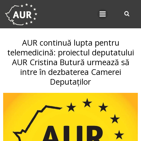
Skip
to
content
AUR continuă lupta pentru
telemedicină: proiectul deputatului
AUR Cristina Butură urmează să
intre în dezbaterea Camerei
Deputaților