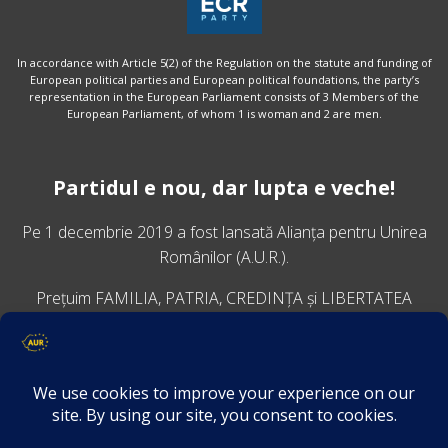
In accordance with Article 5(2) of the Regulation on the statute and funding of
European political parties and European political foundations, the party’s
representation in the European Parliament consists of 3 Members of the
European Parliament, of whom 1 is woman and 2 are men.
Partidul e nou, dar lupta e veche!
Pe 1 decembrie 2019 a fost lansată
Alianța pentru Unirea
Românilor
(A.U.R.).
Prețuim FAMILIA, PATRIA, CREDINȚA și LIBERTATEA
VINO ALĂTURI DE NOI