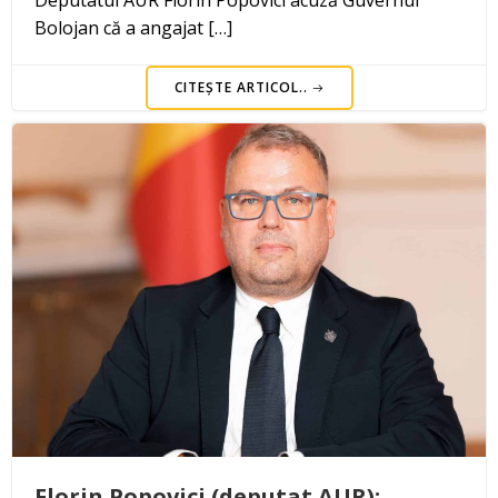
Deputatul AUR Florin Popovici acuză Guvernul
Bolojan că a angajat […]
CITEȘTE ARTICOL..
Florin Popovici (deputat AUR):