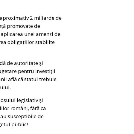
 aproximativ 2 miliarde de
anță promovate de
iv aplicarea unei amenzi de
a obligațiilor stabilite
dă de autoritate și
getare pentru investiții
ii află că statul trebuie
ului.
sului legislativ și
ilor români, fără ca
sau susceptibile de
getul public!