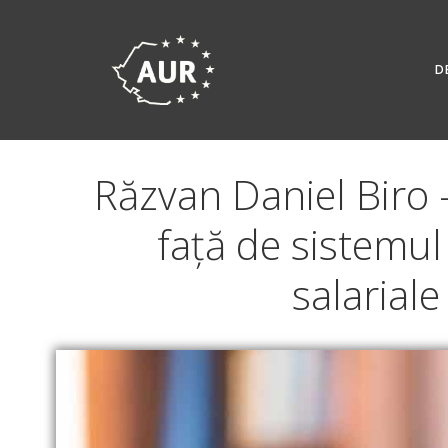
Skip
to
content
D
Răzvan Daniel Biro –
față de sistemul
salariale