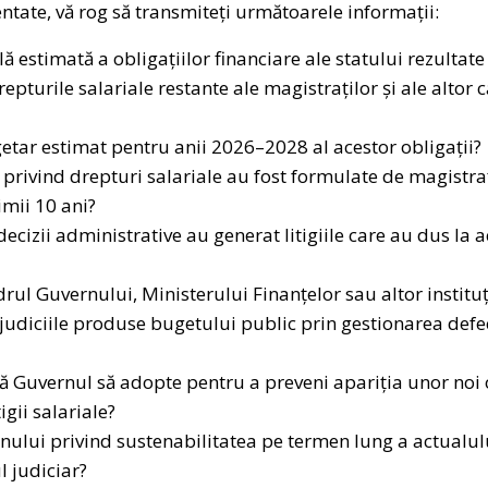
ntate, vă rog să transmiteți următoarele informații:
ă estimată a obligațiilor financiare ale statului rezultate
epturile salariale restante ale magistraților și ale altor 
etar estimat pentru anii 2026–2028 al acestor obligații?
ă privind drepturi salariale au fost formulate de magistra
timii 10 ani?
ecizii administrative au generat litigiile care au dus la
rul Guvernului, Ministerului Finanțelor sau altor instituți
udiciile produse bugetului public prin gestionarea defe
ă Guvernul să adopte pentru a preveni apariția unor noi o
igii salariale?
nului privind sustenabilitatea pe termen lung a actualul
ul judiciar?