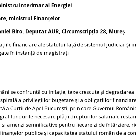
inistru interimar al Energiei
e, ministrul Finanțelor
iel Biro, Deputat AUR, Circumscripția 28, Mureș
ațiile financiare ale statului față de sistemul judiciar și
gate în instanță de magistrați
ni se confruntă cu inflație, taxe crescute și degradarea n
 spirală a privilegiilor bugetare și a obligațiilor financia
tă a Curții de Apel București, prin care Guvernul Românie
gral fondurile necesare plății drepturilor salariale restan
 și amenzi semnificative pentru fiecare zi de întârziere,
finanțelor publice și capacitatea statului român de a con