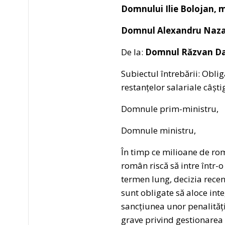
Domnului Ilie Bolojan, m
Domnul
Alexandru Nazar
De la:
Domnul Răzvan Dan
Subiectul întrebării: Oblig
restanțelor salariale câști
Domnule prim-ministru,
Domnule ministru,
În timp ce milioane de româ
român riscă să intre într-o
termen lung, decizia recen
sunt obligate să aloce inte
sancțiunea unor penalități
grave privind gestionarea 