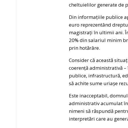
cheltuielilor generate de p
Din informațiile publice 
euro reprezentând drepturi
magistrați în ultimii ani.
20% din salariul minim bru
prin hotărâre.
Consider că această situaț
coerență administrativă – 
publice, infrastructură, e
să achite sume uriașe rezult
Este inacceptabil, domnule
administrativ acumulat în 
nimeni să răspundă pentru
interpretări care au gener