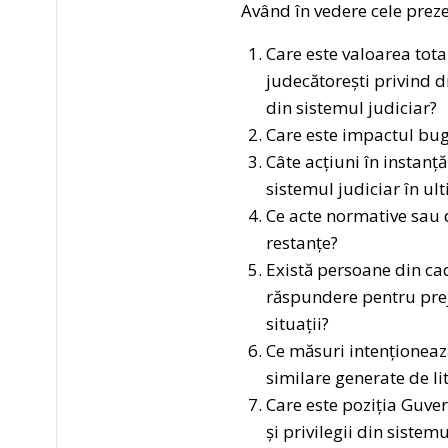
Având în vedere cele preze
Care este valoarea total
judecătorești privind dr
din sistemul judiciar?
Care este impactul bug
Câte acțiuni în instanț
sistemul judiciar în ul
Ce acte normative sau d
restanțe?
Există persoane din cad
răspundere pentru prej
situații?
Ce măsuri intenționeaz
similare generate de lit
Care este poziția Guver
și privilegii din sistem