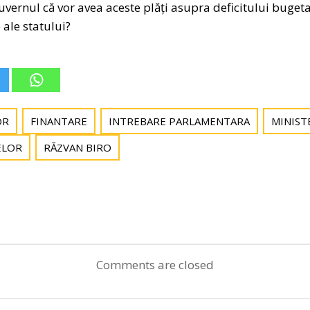
ernul că vor avea aceste plăți asupra deficitului bugetar
 ale statului?
OR
FINANTARE
INTREBARE PARLAMENTARA
MINIST
ELOR
RĂZVAN BIRO
Post
navigation
Comments are closed