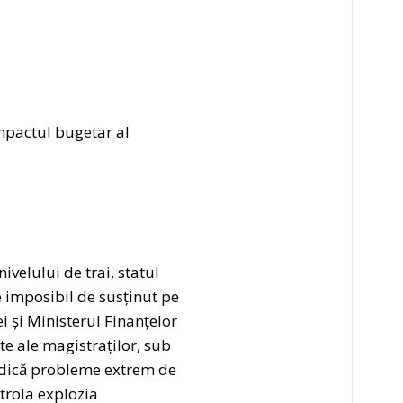
 impactul bugetar al
ivelului de trai, statul
re imposibil de susținut pe
i și Ministerul Finanțelor
te ale magistraților, sub
 ridică probleme extrem de
trola explozia