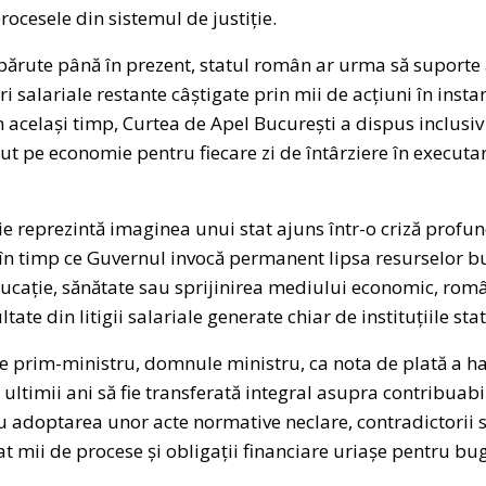
rocesele din sistemul de justiție.
apărute până în prezent, statul român ar urma să suporte
 salariale restante câștigate prin mii de acțiuni în inst
 În același timp, Curtea de Apel București a dispus inclus
t pe economie pentru fiecare zi de întârziere în executare
ie reprezintă imaginea unui stat ajuns într-o criză profun
în timp ce Guvernul invocă permanent lipsa resurselor bu
ducație, sănătate sau sprijinirea mediului economic, român
ate din litigii salariale generate chiar de instituțiile stat
 prim-ministru, domnule ministru, ca nota de plată a hao
ultimii ani să fie transferată integral asupra contribuabil
 adoptarea unor acte normative neclare, contradictorii 
at mii de procese și obligații financiare uriașe pentru bu