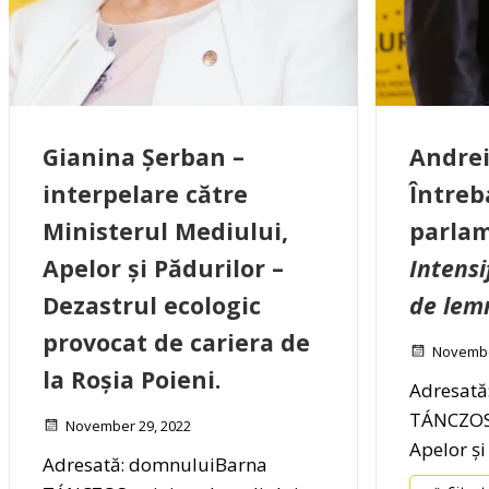
Gianina Șerban –
Andre
interpelare către
Întreb
Ministerul Mediului,
parlam
Apelor și Pădurilor –
Intensi
Dezastrul ecologic
de lem
provocat de cariera de
Novembe
la Roșia Poieni.
Adresată
TÁNCZOS,
November 29, 2022
Apelor și
Adresată: domnuluiBarna