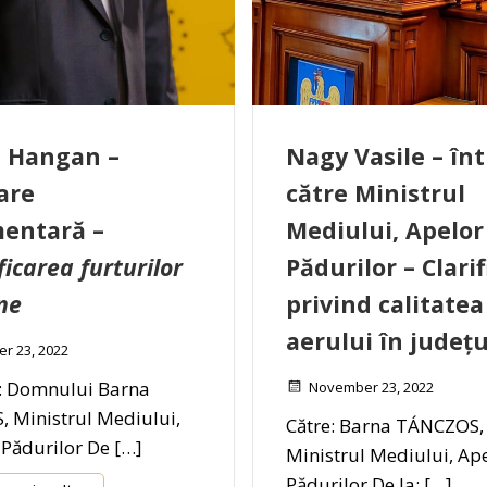
i Hangan –
Nagy Vasile – în
are
către Ministrul
entară –
Mediului, Apelor 
ficarea furturilor
Pădurilor –
Clarif
ne
privind calitatea
aerului în județ
r 23, 2022
: Domnului Barna
November 23, 2022
 Ministrul Mediului,
Către: Barna TÁNCZOS,
 Pădurilor De […]
Ministrul Mediului, Ape
Pădurilor De la: […]