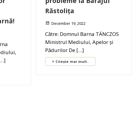
or
probleme la Barajul
Răstolița
arnă!
December 19, 2022
Către: Domnul Barna TÁNCZOS
Ministrul Mediului, Apelor și
rna
Pădurilor De […]
diului,
[…]
Citește mai mult..