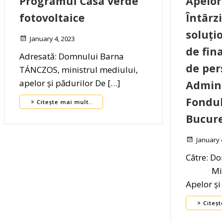
Programul Casa verde
Apelor
fotovoltaice
Întârzi
soluți
January 4, 2023
de fina
Adresată: Domnului Barna
de per
TÁNCZOS, ministrul mediului,
apelor și pădurilor De […]
Admin
Fondu
Citește mai mult..
Bucure
January 
Către: D
Minist
Apelor și
Citeșt