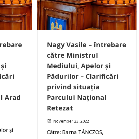
trebare
Nagy Vasile – întrebare
către Ministrul
și
Mediului, Apelor și
icări
Pădurilor –
Clarificări
privind situația
ul Arad
Parcului Național
Retezat
November 23, 2022
lor și
Către: Barna TÁNCZOS,