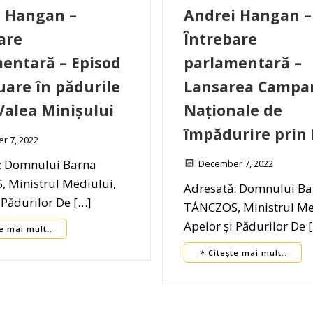
i Hangan –
Andrei Hangan –
are
Întrebare
mentară –
Episod
parlamentară –
uare în pădurile
Lansarea Campan
Valea Minișului
Naționale de
împădurire prin
r 7, 2022
: Domnului Barna
December 7, 2022
 Ministrul Mediului,
Adresată: Domnului Ba
 Pădurilor De […]
TÁNCZOS, Ministrul Me
Apelor și Pădurilor De 
e mai mult..
Citește mai mult..