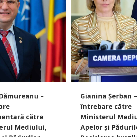
 Dămureanu –
Gianina Șerban –
are
întrebare către
entară către
Ministerul Mediu
erul Mediului,
Apelor și Păduril