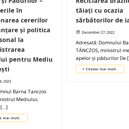
 și Pădurilor –
Reciclarea brazil
erile în
tăiați cu ocazia
onarea cererilor
sărbătorilor de i
nțare și politica
December 27, 2022
sonal la
Adresată: Domnului Ba
istrarea
TÁNCZOS, ministrul me
apelor și pădurilor De 
lui pentru Mediu
ști
Citește mai mult..
4, 2023
omnul Barna Tanczos
rul Mediului,
 […]
e mai mult..