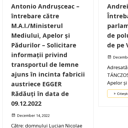
Antonio Andrușceac –
Andre
întrebare către
Întreb
M.A.I./Ministerul
parla
Mediului, Apelor și
de pol
Pădurilor – Solicitare
de pe 
informații privind
Decembe
transportul de lemne
Adresată
ajuns în incinta fabricii
TÁNCZOS,
Apelor și
austriece EGGER
Rădăuți în data de
Citeșt
09.12.2022
December 14, 2022
Către: domnului Lucian Nicolae