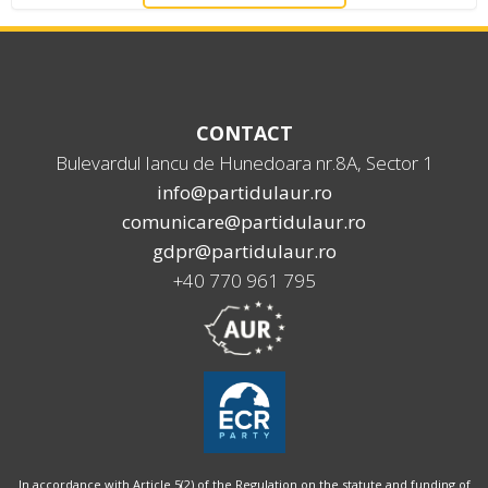
CONTACT
Bulevardul Iancu de Hunedoara nr.8A, Sector 1
info@partidulaur.ro
comunicare@partidulaur.ro
gdpr@partidulaur.ro
+40 770 961 795
In accordance with Article 5(2) of the Regulation on the statute and funding of