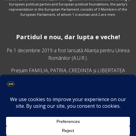
European political parties and European political foundations, the party’s
representation in the European Parliament consists of 3 Members of the
European Parliament, of whom 1 is woman and 2 are men.
Partidul e nou, dar lupta e veche!
Pe 1 decembrie 2019 a fost lansată
Alianța pentru Unirea
Românilor
(A.U.R.).
Prețuim FAMILIA, PATRIA, CREDINȚA și LIBERTATEA
VINO ALĂTURI DE NOI
Descarcă aplicația Platforma AUR
Termeni și condiții de confidențialitate