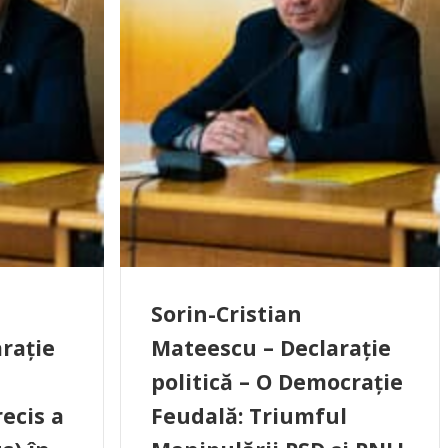
Sorin-Cristian
rație
Mateescu – Declarație
politică – O Democrație
ecis a
Feudală: Triumful