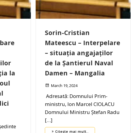
Sorin-Cristian
ebare
Mateescu – Interpelare
– situația angajaților
ilor
de la Șantierul Naval
ția la
Damen – Mangalia
loul
March 19, 2024
al
Adresată: Domnului Prim-
dici
ministru, Ion Marcel CIOLACU
Domnului Ministru Ștefan Radu
[…]
ședinte
Citește mai mult..