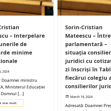
Cristian
Sorin-Cristian
cu – Interpelare
Mateescu – Într
unerile de
parlamentară –
arde minime
situația consilier
ionale
juridici cu cotiza
zi înscriși în Tab
, 2024
fiecărui colegiu 
: Doamnei ministru
consilierilor juri
A, Ministerul Educației
: Domnul […]
March 19, 2024
e mai mult..
Adresată: Doamnei Pre