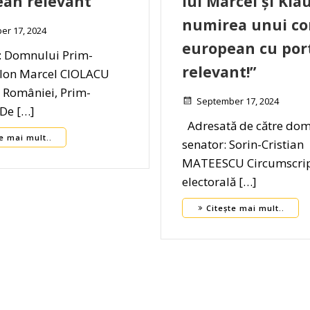
an relevant
lui Marcel și Klau
numirea unui co
er 17, 2024
european cu por
: Domnului Prim-
relevant!”
 Ion Marcel CIOLACU
 României, Prim-
September 17, 2024
 De […]
Adresată de către do
e mai mult..
senator: Sorin-Cristian
MATEESCU Circumscrip
electorală […]
Citește mai mult..