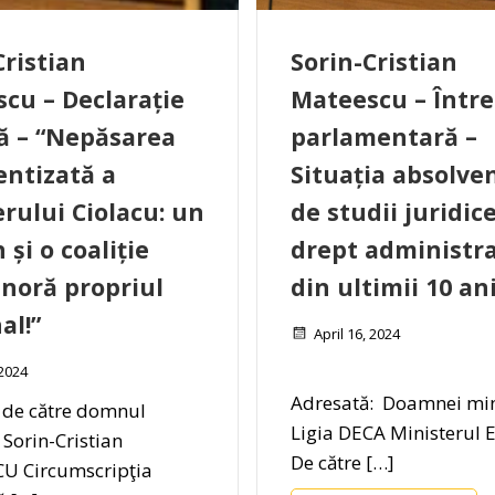
Cristian
Sorin-Cristian
cu – Declarație
Mateescu – Într
că – “Nepăsarea
parlamentară –
entizată a
Situația absolven
rului Ciolacu: un
de studii juridice
și o coaliție
drept administra
gnoră propriul
din ultimii 10 an
al!”
April 16, 2024
2024
Adresată: Doamnei min
 de către domnul
Ligia DECA Ministerul 
 Sorin-Cristian
De către […]
U Circumscripţia