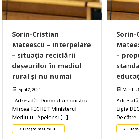
Sorin-Cristian
Sorin-
Mateescu – Interpelare
Matees
– situația reciclării
– prop
deșeurilor în mediul
stand
rural și nu numai
educaț
April 2, 2024
March 26
Adresată: Domnului ministru
Adresată
Mircea FECHET Ministerul
Ligia DEC
Mediului, Apelor și […]
De către
Citește mai mult..
Citeșt