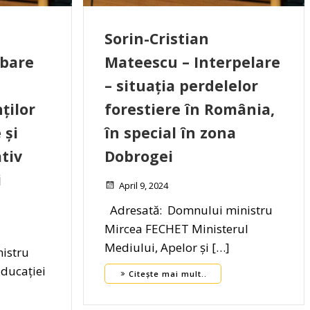
Sorin-Cristian
ebare
Mateescu – Interpelare
– situația perdelelor
ților
forestiere în România,
 și
în special în zona
tiv
Dobrogei
i
April 9, 2024
Adresată: Domnului ministru
Mircea FECHET Ministerul
Mediului, Apelor și […]
istru
Educației
Citește mai mult..