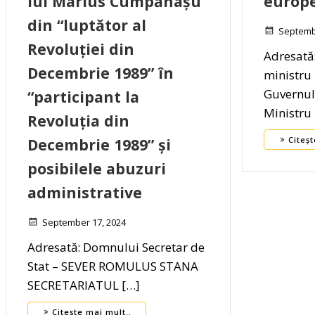
lui Marius Cumpănașu
europe
din “luptător al
Septemb
Revoluției din
Adresată
Decembrie 1989” în
ministru
Guvernul
“participant la
Ministru
Revoluția din
Decembrie 1989” și
Citeșt
posibilele abuzuri
administrative
September 17, 2024
Adresată: Domnului Secretar de
Stat – SEVER ROMULUS STANA
SECRETARIATUL […]
Citește mai mult..