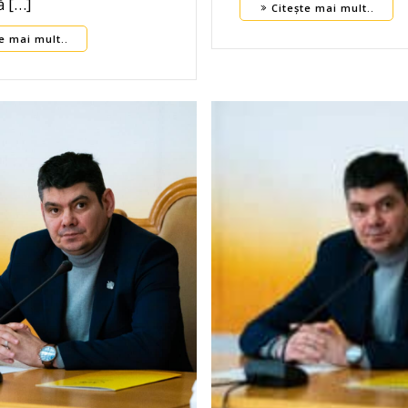
ă […]
Citește mai mult..
e mai mult..