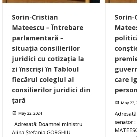
Sorin-Cristian
Sorin-
Mateescu – Întrebare
Matees
parlamentară –
politi
situația consilierilor
conști
juridici cu cotizația la
premie
zi înscriși în Tabloul
guvern 
fiecărui colegiul al
care i
consilierilor juridici din
person
țară
May 22, 
Adresată
May 22, 2024
senator :
Adresată: Doamnei ministru
MATEESC
Alina Ștefania GORGHIU