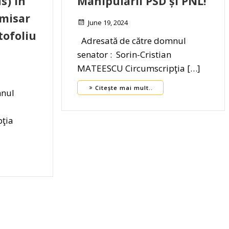
s) în
Manipulării PSD și PNL!
misar
June 19, 2024
tofoliu
Adresată de către domnul
senator : Sorin-Cristian
MATEESCU Circumscripţia […]
Citește mai mult..
mnul
ţia