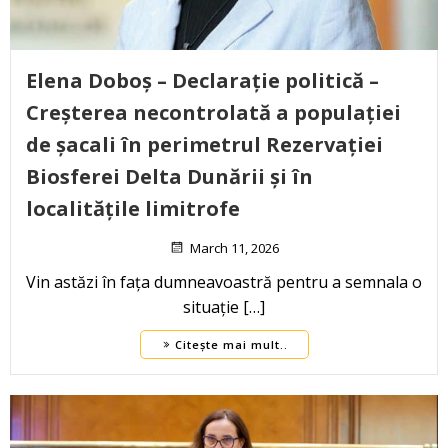
Elena Doboș – Declarație politică –
Creșterea necontrolată a populației
de șacali în perimetrul Rezervației
Biosferei Delta Dunării și în
localitățile limitrofe
March 11, 2026
Vin astăzi în fața dumneavoastră pentru a semnala o
situație […]
Citește mai mult..