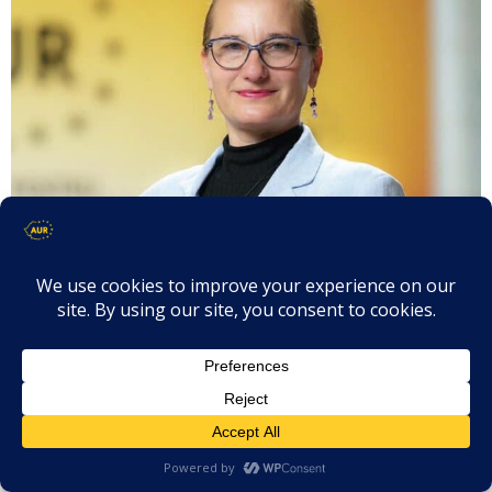
Elena Doboș – Declarație politică –
Susținerea și dezvoltarea turismului
în județul Tulcea
June 18, 2025
Vin astăzi în fața dumneavoastră pentru a trage un
semnal […]