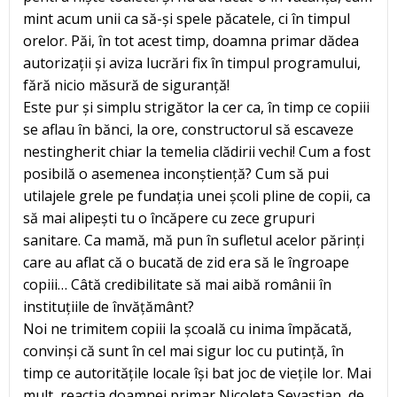
mint acum unii ca să-și spele păcatele, ci în timpul
orelor. Păi, în tot acest timp, doamna primar dădea
autorizații și aviza lucrări fix în timpul programului,
fără nicio măsură de siguranță!
Este pur și simplu strigător la cer ca, în timp ce copiii
se aflau în bănci, la ore, constructorul să escaveze
nestingherit chiar la temelia clădirii vechi! Cum a fost
posibilă o asemenea inconștiență? Cum să pui
utilajele grele pe fundația unei școli pline de copii, ca
să mai alipești tu o încăpere cu zece grupuri
sanitare. Ca mamă, mă pun în sufletul acelor părinți
care au aflat că o bucată de zid era să le îngroape
copiii… Câtă credibilitate să mai aibă românii în
instituțiile de învățământ?
Noi ne trimitem copiii la școală cu inima împăcată,
convinși că sunt în cel mai sigur loc cu putință, în
timp ce autoritățile locale își bat joc de viețile lor. Mai
mult, reacția doamnei primar Nicoleta Sevastian, de