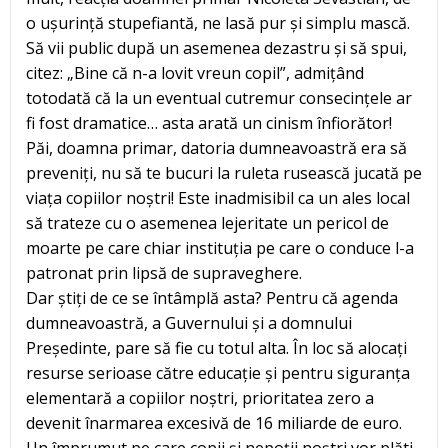
o ușurință stupefiantă, ne lasă pur și simplu mască.
Să vii public după un asemenea dezastru și să spui,
citez: „Bine că n-a lovit vreun copil”, admițând
totodată că la un eventual cutremur consecințele ar
fi fost dramatice… asta arată un cinism înfiorător!
Păi, doamna primar, datoria dumneavoastră era să
preveniți, nu să te bucuri la ruleta rusească jucată pe
viața copiilor noștri! Este inadmisibil ca un ales local
să trateze cu o asemenea lejeritate un pericol de
moarte pe care chiar instituția pe care o conduce l-a
patronat prin lipsă de supraveghere.
Dar știți de ce se întâmplă asta? Pentru că agenda
dumneavoastră, a Guvernului și a domnului
Președinte, pare să fie cu totul alta. În loc să alocați
resurse serioase către educație și pentru siguranța
elementară a copiilor noștri, prioritatea zero a
devenit înarmarea excesivă de 16 miliarde de euro.
Un împrumut pe care copii și nepoții noștri vor plăti