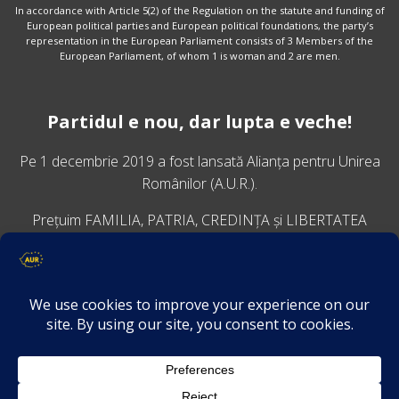
In accordance with Article 5(2) of the Regulation on the statute and funding of
European political parties and European political foundations, the party’s
representation in the European Parliament consists of 3 Members of the
European Parliament, of whom 1 is woman and 2 are men.
Partidul e nou, dar lupta e veche!
Pe 1 decembrie 2019 a fost lansată
Alianța pentru Unirea
Românilor
(A.U.R.).
Prețuim FAMILIA, PATRIA, CREDINȚA și LIBERTATEA
VINO ALĂTURI DE NOI
Descarcă aplicația Platforma AUR
Termeni și condiții de confidențialitate