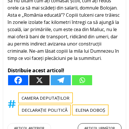
Să nu uităm cum ați comasat școli, cum ați redus
orele ca să mai scădeți din salarii, domnule Bolojan.
Asta e „România educată”? Copiii tulceni care trăiesc
în zonele izolate fac kilometri întregi ca să ajungă la
școală, iar primăriile, cum este cea din Maliuc, nu le
mai oferă bani de transport, ridicând din umeri, dar
au permis indirect avizarea unor construcții
criminale. Ne-am lăsat copiii la mila lui Dumnezeu în
timp ce voi faceți plecăciuni pe la summituri.
Distribuie acest articol!
CAMERA DEPUTAȚILOR
DECLARAȚIE POLITICĂ
ELENA DOBOȘ
ARTICOL ANTERIOR
ARTICOL URMĂTOR