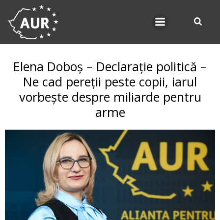
Skip
to
content
Elena Doboș – Declarație politică –
Ne cad pereții peste copii, iarul
vorbește despre miliarde pentru
arme