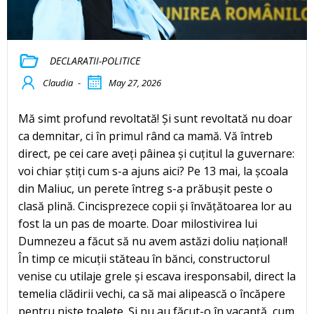
DECLARATII-POLITICE
Claudia
-
May 27, 2026
Mă simt profund revoltată! Și sunt revoltată nu doar
ca demnitar, ci în primul rând ca mamă. Vă întreb
direct, pe cei care aveți pâinea și cuțitul la guvernare:
voi chiar știți cum s-a ajuns aici? Pe 13 mai, la școala
din Maliuc, un perete întreg s-a prăbușit peste o
clasă plină. Cincisprezece copii și învățătoarea lor au
fost la un pas de moarte. Doar milostivirea lui
Dumnezeu a făcut să nu avem astăzi doliu național!
În timp ce micuții stăteau în bănci, constructorul
venise cu utilaje grele și escava iresponsabil, direct la
temelia clădirii vechi, ca să mai alipească o încăpere
pentru niște toalete. Și nu au făcut-o în vacanță, cum