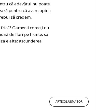
entru că adevărul nu poate
rează pentru că avem opinii
trebui să credem.
e frică? Oamenii corecți nu
nă de flori pe frunte, să
miza e alta: ascunderea
ARTICOL URMĂTOR