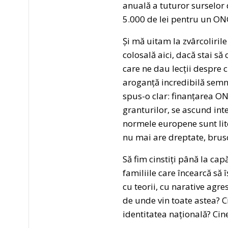
anuală a tuturor surselor 
5.000 de lei pentru un ONG
Și mă uitam la zvârcolirile
colosală aici, dacă stai să
care ne dau lecții despre 
aroganță incredibilă semn
spus-o clar: finanțarea ON
granturilor, se ascund inte
normele europene sunt lite
nu mai are dreptate, brusc
Să fim cinstiți până la capă
familiile care încearcă să î
cu teorii, cu narative agre
de unde vin toate astea? C
identitatea națională? Cine