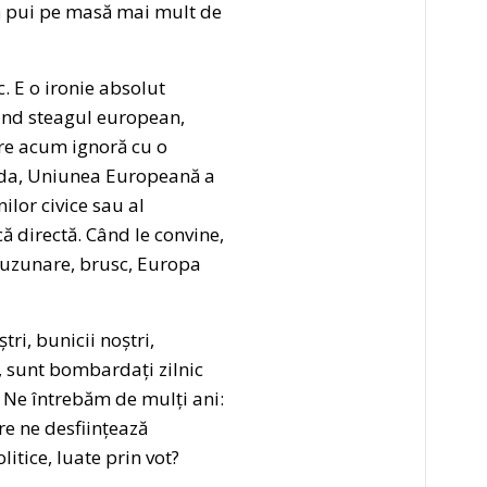
 să pui pe masă mai mult de
. E o ironie absolut
urând steagul european,
are acum ignoră cu o
, da, Uniunea Europeană a
ilor civice sau al
că directă. Când le convine,
 buzunare, brusc, Europa
tri, bunicii noștri,
ei, sunt bombardați zilnic
l. Ne întrebăm de mulți ani:
re ne desființează
itice, luate prin vot?