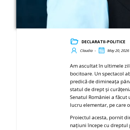
DECLARATII-POLITICE
Claudia
-
May 20, 2026
Am ascultat în ultimele zi
bocitoare. Un spectacol abs
predică de dimineața până 
statul de drept și curățen
Senatul României a făcut un
lucru elementar, pe care o
Proiectul acesta, pornit d
națiuni începe cu dreptul p