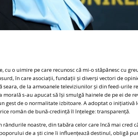
le, cu o uimire pe care recunosc că mi-o stăpânesc cu greu
urd, în care asociații, fundații și diverși vectori de opini
seara, de la amvoanele televiziunilor și din feed-urile re
ia morală s-au apucat să își smulgă hainele de pe ei de re
 gest de o normalitate izbitoare. A adoptat o inițiativă l
rice român de bună-credință îl înțelege: transparență.
in rândurile noastre, din tabăra celor care încă mai cred 
oporului de a ști cine îi influențează destinul, obligă pu