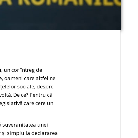
, un cor întreg de
e, oameni care altfel ne
țelelor sociale, despre
voltă. De ce? Pentru că
egislativă care cere un
că suveranitatea unei
r și simplu la declararea