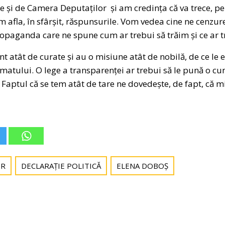
e și de Camera Deputaților și am credința că va trece, p
Vom afla, în sfârșit, răspunsurile. Vom vedea cine ne cenzu
propaganda care ne spune cum ar trebui să trăim și ce ar 
t atât de curate și au o misiune atât de nobilă, de ce le 
tului. O lege a transparenței ar trebui să le pună o cunu
. Faptul că se tem atât de tare ne dovedește, de fapt, că 
OR
DECLARAȚIE POLITICĂ
ELENA DOBOȘ
Post