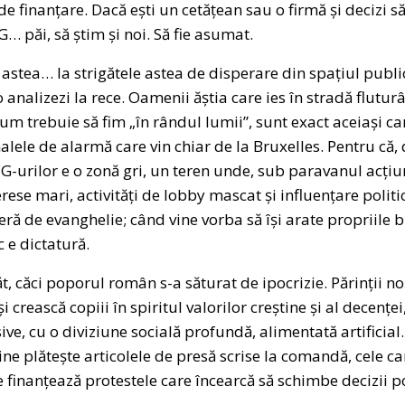
de finanțare. Dacă ești un cetățean sau o firmă și decizi
… păi, să știm și noi. Să fie asumat.
 astea… la strigătele astea de disperare din spațiul public
 o analizezi la rece. Oamenii ăștia care ies în stradă flut
cum trebuie să fim „în rândul lumii”, sunt exact aceiași c
alele de alarmă care vin chiar de la Bruxelles. Pentru că
G-urilor e o zonă gri, un teren unde, sub paravanul acțiun
rese mari, activități de lobby mascat și influențare politi
ră de evanghelie; când vine vorba să își arate propriile
 e dictatură.
t, căci poporul român s-a săturat de ipocrizie. Părinții noș
și crească copiii în spiritul valorilor creștine și al decenț
sive, cu o diviziune socială profundă, alimentată artificia
ine plătește articolele de presă scrise la comandă, cele ca
 finanțează protestele care încearcă să schimbe decizii pol