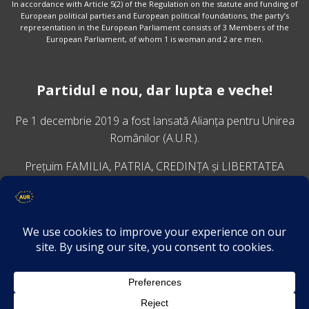
In accordance with Article 5(2) of the Regulation on the statute and funding of
European political parties and European political foundations, the party’s
representation in the European Parliament consists of 3 Members of the
European Parliament, of whom 1 is woman and 2 are men.
Partidul e nou, dar lupta e veche!
Pe 1 decembrie 2019 a fost lansată
Alianța pentru Unirea
Românilor
(A.U.R.).
Prețuim FAMILIA, PATRIA, CREDINȚA și LIBERTATEA
VINO ALĂTURI DE NOI
Descarcă aplicația Platforma AUR
Termeni și condiții de confidențialitate