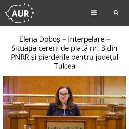
Skip
to
content
Elena Doboș – Interpelare –
Situația cererii de plată nr. 3 din
PNRR și pierderile pentru județul
Tulcea