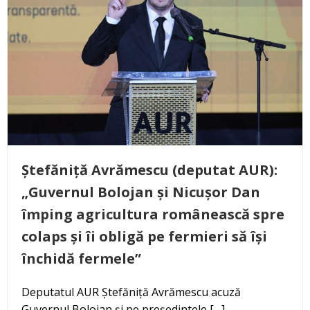
Ștefăniță Avrămescu (deputat AUR):
„Guvernul Bolojan și Nicușor Dan
împing agricultura românească spre
colaps și îi obligă pe fermieri să își
închidă fermele”
Deputatul AUR Ștefăniță Avrămescu acuză
Guvernul Bolojan și pe președintele […]