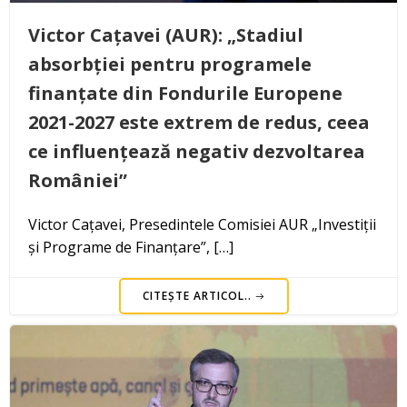
Victor Cațavei (AUR): „Stadiul
absorbției pentru programele
finanțate din Fondurile Europene
2021-2027 este extrem de redus, ceea
ce influențează negativ dezvoltarea
României”
Victor Cațavei, Presedintele Comisiei AUR „Investiții
și Programe de Finanțare”, […]
CITEȘTE ARTICOL..