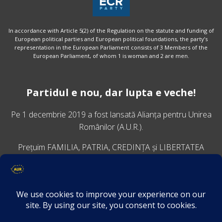
In accordance with Article 5(2) of the Regulation on the statute and funding of
European political parties and European political foundations, the party’s
representation in the European Parliament consists of 3 Members of the
European Parliament, of whom 1 is woman and 2 are men.
Partidul e nou, dar lupta e veche!
Pe 1 decembrie 2019 a fost lansată
Alianța pentru Unirea
Românilor
(A.U.R.).
Prețuim FAMILIA, PATRIA, CREDINȚA și LIBERTATEA
VINO ALĂTURI DE NOI