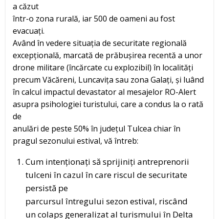
a căzut
într-o zona rurală, iar 500 de oameni au fost
evacuați.
Având în vedere situația de securitate regională
excepțională, marcată de prăbușirea recentă a unor
drone militare (încărcate cu explozibil) în localități
precum Văcăreni, Luncavița sau zona Galați, și luând
în calcul impactul devastator al mesajelor RO-Alert
asupra psihologiei turistului, care a condus la o rată
de
anulări de peste 50% în județul Tulcea chiar în
pragul sezonului estival, vă întreb:
Cum intenționați să sprijiniți antreprenorii
tulceni în cazul în care riscul de securitate
persistă pe
parcursul întregului sezon estival, riscând
un colaps generalizat al turismului în Delta