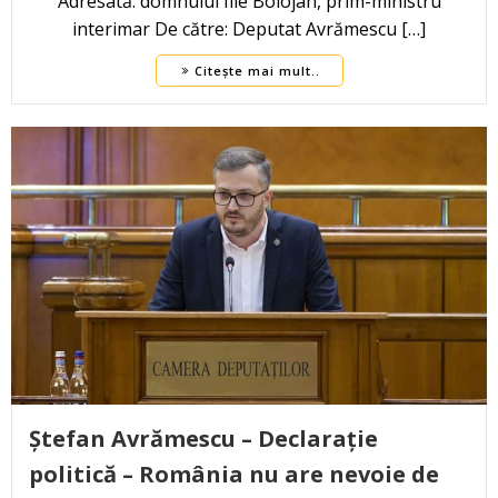
Adresată: domnului Ilie Bolojan, prim-ministru
interimar De către: Deputat Avrămescu […]
Citește mai mult..
Ștefan Avrămescu – Declarație
politică – România nu are nevoie de