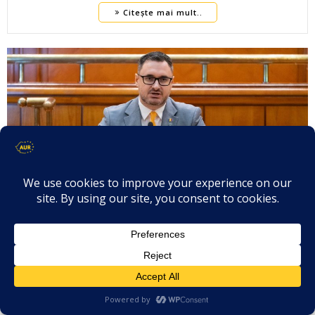
Citește mai mult..
Dan TANASĂ – Întrebare – Atribuirea
către operatorul privat InterRegional
Călători a unor trenuri noi
achiziționate din fonduri publice