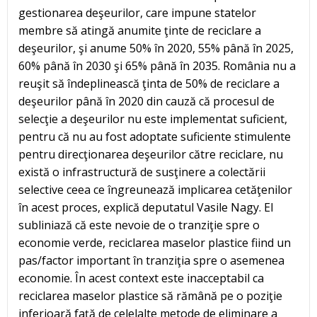
gestionarea deşeurilor, care impune statelor
membre să atingă anumite ţinte de reciclare a
deşeurilor, şi anume 50% în 2020, 55% până în 2025,
60% până în 2030 şi 65% până în 2035. România nu a
reuşit să îndeplinească ţinta de 50% de reciclare a
deşeurilor până în 2020 din cauză că procesul de
selecţie a deşeurilor nu este implementat suficient,
pentru că nu au fost adoptate suficiente stimulente
pentru direcţionarea deşeurilor către reciclare, nu
există o infrastructură de susţinere a colectării
selective ceea ce îngreunează implicarea cetăţenilor
în acest proces, explică deputatul Vasile Nagy. El
subliniază că este nevoie de o tranziţie spre o
economie verde, reciclarea maselor plastice fiind un
pas/factor important în tranziţia spre o asemenea
economie. În acest context este inacceptabil ca
reciclarea maselor plastice să rămână pe o poziţie
inferioară faţă de celelalte metode de eliminare a