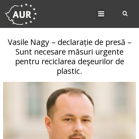
Skip
to
content
Vasile Nagy – declarație de presă –
Sunt necesare măsuri urgente
pentru reciclarea deşeurilor de
plastic.