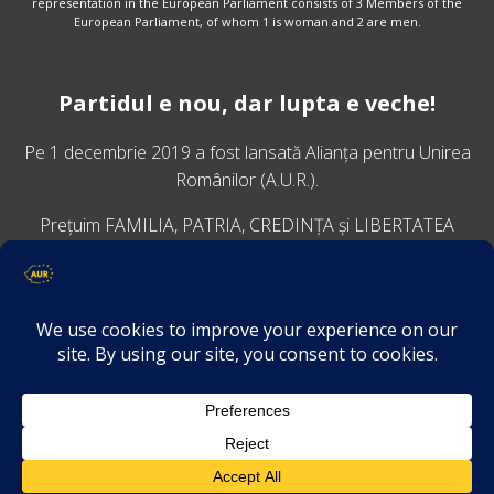
representation in the European Parliament consists of 3 Members of the
European Parliament, of whom 1 is woman and 2 are men.
Partidul e nou, dar lupta e veche!
Pe 1 decembrie 2019 a fost lansată
Alianța pentru Unirea
Românilor
(A.U.R.).
Prețuim FAMILIA, PATRIA, CREDINȚA și LIBERTATEA
VINO ALĂTURI DE NOI
Descarcă aplicația Platforma AUR
Termeni și condiții de confidențialitate
GDPR