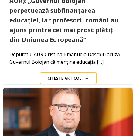
AUR): „Guvernul Bolojan
perpetuează subfinanțarea
educației, iar profesorii români au
ajuns printre cei mai prost plătiți
din Uniunea Europeană”
Deputatul AUR Cristina-Emanuela Dascălu acuză
Guvernul Bolojan că menține educația […]
CITEȘTE ARTICOL..