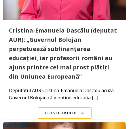
Cristina-Emanuela Dascălu (deputat
AUR): „Guvernul Bolojan
perpetuează subfinanțarea
educației, iar profesorii români au
ajuns printre cei mai prost plătiți
din Uniunea Europeană”
Deputatul AUR Cristina-Emanuela Dascălu acuză
Guvernul Bolojan că menține educația […]
CITEȘTE ARTICOL..