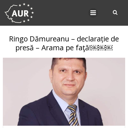
Skip
to
content
Ringo Dămureanu – declarație de
presă – Arama pe faţă!￼￼￼