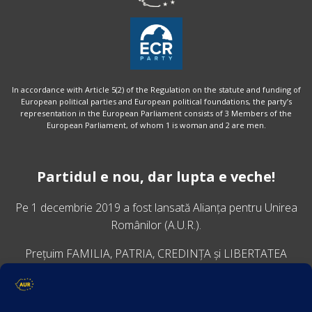
In accordance with Article 5(2) of the Regulation on the statute and funding of
European political parties and European political foundations, the party’s
representation in the European Parliament consists of 3 Members of the
European Parliament, of whom 1 is woman and 2 are men.
Partidul e nou, dar lupta e veche!
Pe 1 decembrie 2019 a fost lansată
Alianța pentru Unirea
Românilor
(A.U.R.).
Prețuim FAMILIA, PATRIA, CREDINȚA și LIBERTATEA