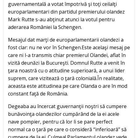
guvernamentală a votat împotrivă şi toţi ceilalţi
europarlamentari din partidul premierului olandez
Mark Rutte s-au abţinut atunci la votul pentru
aderarea României la Schengen.
Mesajul dat marţi de europarlamentarii olandezi a
fost clar: nu ne vor în Schengen.Este acelaşi mesaj pe
care ni l-a transmis chiar premierul Olandei, aflat în
vizită deunăzi la Bucureşti. Domnul Rutte a venit în
ţara noastră cu o atitudine superioară, a unui lider
suprem, care vizitează o ţară colonială.În realitate,
aceasta este atitudinea pe care Olanda o are în mod
constant faţă de România.
Degeaba au încercat guvernanţii noştri să cumpere
bunăvoinţa olandezilor cumpărând de la ei acele
nave pompier, pentru că lor li se pare perfect
normal ca o ţară pe care o consideră “inferioară” să
cumpere de la ei. Culmea! Parlamentul olandez vede