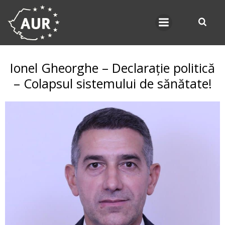
Skip
to
content
Ionel Gheorghe – Declarație politică
– Colapsul sistemului de sănătate!