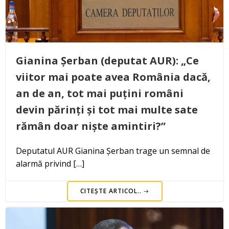
Gianina Șerban (deputat AUR): „Ce
viitor mai poate avea România dacă,
an de an, tot mai puțini români
devin părinți și tot mai multe sate
rămân doar niște amintiri?”
Deputatul AUR Gianina Șerban trage un semnal de
alarmă privind […]
CITEȘTE ARTICOL..