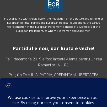
In accordance with Article 5(2) of the Regulation on the statute and funding of
European political parties and European political foundations, the party’s
representation in the European Parliament consists of 3 Members of the
European Parliament, of whom 1 is woman and 2 are men.
Partidul e nou, dar lupta e veche!
Pe 1 decembrie 2019 a fost lansată
Alianța pentru Unirea
Românilor
(A.U.R.).
Prețuim FAMILIA, PATRIA, CREDINȚA și LIBERTATEA
VINO ALĂTURI DE NOI