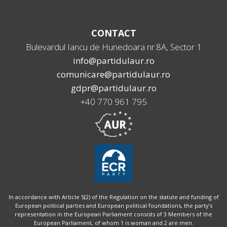
CONTACT
Bulevardul Iancu de Hunedoara nr.8A, Sector 1
info@partidulaur.ro
comunicare@partidulaur.ro
gdpr@partidulaur.ro
+40 770 961 795
In accordance with Article 5(2) of the Regulation on the statute and funding of
European political parties and European political foundations, the party’s
representation in the European Parliament consists of 3 Members of the
European Parliament, of whom 1 is woman and 2 are men.