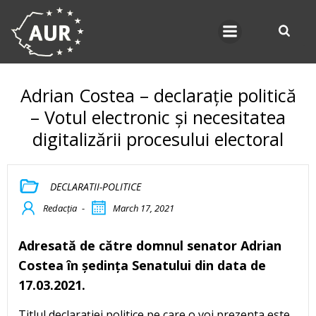
Skip
to
content
Adrian Costea – declarație politică
– Votul electronic și necesitatea
digitalizării procesului electoral
DECLARATII-POLITICE
Redacția
-
March 17, 2021
Adresată de către domnul senator Adrian
Costea în ședința Senatului din data de
17.03.2021.
Titlul declarației politice pe care o voi prezenta este