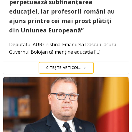
perpetuează subfinanțarea
educației, iar profesorii români au
ajuns printre cei mai prost plătiți
din Uniunea Europeană”
Deputatul AUR Cristina-Emanuela Dascălu acuză
Guvernul Bolojan că menține educația […]
CITEȘTE ARTICOL..