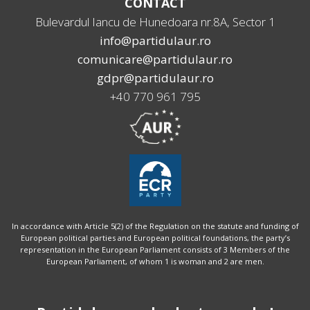
CONTACT
Bulevardul Iancu de Hunedoara nr.8A, Sector 1
info@partidulaur.ro
comunicare@partidulaur.ro
gdpr@partidulaur.ro
+40 770 961 795
In accordance with Article 5(2) of the Regulation on the statute and funding of
European political parties and European political foundations, the party’s
representation in the European Parliament consists of 3 Members of the
European Parliament, of whom 1 is woman and 2 are men.