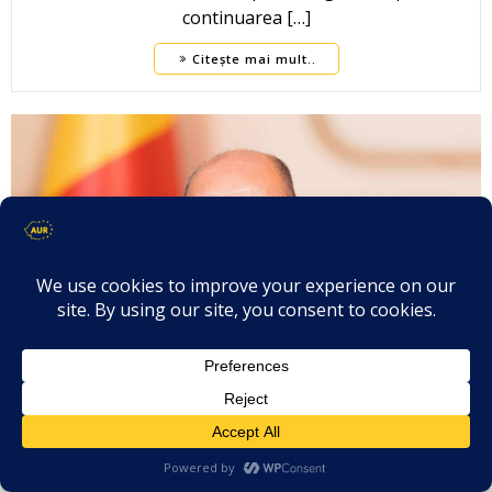
continuarea […]
Citește mai mult..
Dorel Vulpoiu – Declarație politică –
Majorarea infimă a salariului minim,