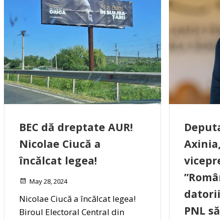
BEC dă dreptate AUR!
Deputa
Nicolae Ciucă a
Axinia
încălcat legea!
vicepr
”Român
May 28, 2024
datori
Nicolae Ciucă a încălcat legea!
PNL să
Biroul Electoral Central din