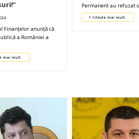
uri!”
Permanent au refuzat s
2024
Citește mai mult..
l Finanțelor anunță că
publică a României a
]
e mai mult..