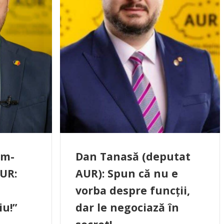
im-
Dan Tanasă (deputat
UR:
AUR): Spun că nu e
vorba despre funcții,
iu!”
dar le negociază în