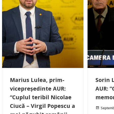
Marius Lulea, prim-
Sorin 
vicepreședinte AUR:
AUR: ”
“Cuplul teribil Nicolae
memori
Ciucă – Virgil Popescu a
Septemb