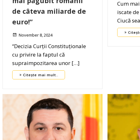
mai păgubit românii
Cum mai 
de câteva miliarde de
iscate de
Ciucă se
euro!”
Citeșt
November 8, 2024
“Decizia Curții Constituționale
cu privire la faptul că
supraimpozitarea unor […]
Citește mai mult..