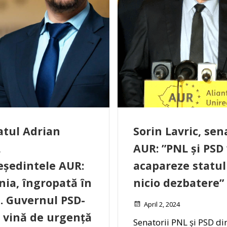
tul Adrian
Sorin Lavric, sen
,
AUR: ”PNL și PSD 
eședintele AUR:
acapareze statul
ia, îngropată în
nicio dezbatere”
i. Guvernul PSD-
April 2, 2024
 vină de urgență
Senatorii PNL și PSD di