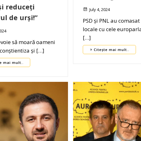
și reduceți
July 4, 2024
l de urși!”
PSD și PNL au comasat 
locale cu cele europar
2024
[…]
nevoie să moară oameni
conștientiza și […]
Citește mai mult..
e mai mult..