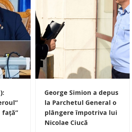
):
George Simion a depus
eroul”
la Parchetul General o
 față”
plângere împotriva lui
Nicolae Ciucă