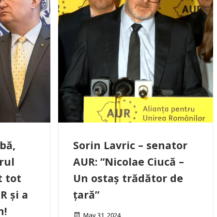
bă,
Sorin Lavric – senator
rul
AUR: ”Nicolae Ciucă –
t tot
Un ostaș trădător de
R și a
țară”
n!
May 31, 2024