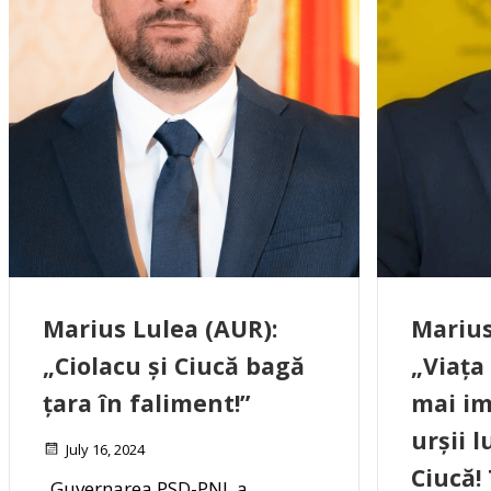
Marius Lulea (AUR):
Marius
„Ciolacu și Ciucă bagă
„Viața
țara în faliment!”
mai im
urșii l
July 16, 2024
Ciucă!
„Guvernarea PSD-PNL a