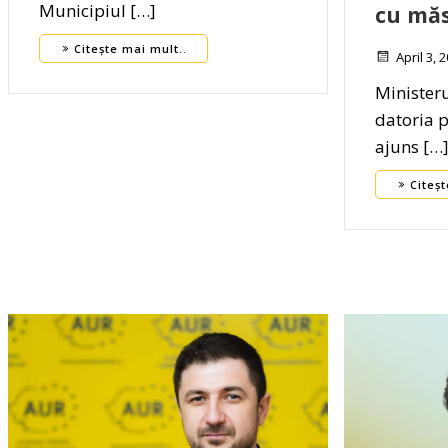
Municipiul […]
cu măs
Citește mai mult..
April 3, 
Ministeru
datoria 
ajuns […
Citeșt