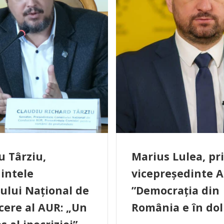
u Târziu,
Marius Lulea, pr
intele
vicepreședinte A
iului Național de
”Democrația din
ere al AUR: „Un
România e în dol