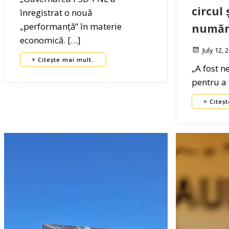
circul 
înregistrat o nouă
„performanță” în materie
număru
economică. […]
July 12, 
Citește mai mult..
„A fost 
pentru a 
Citeșt