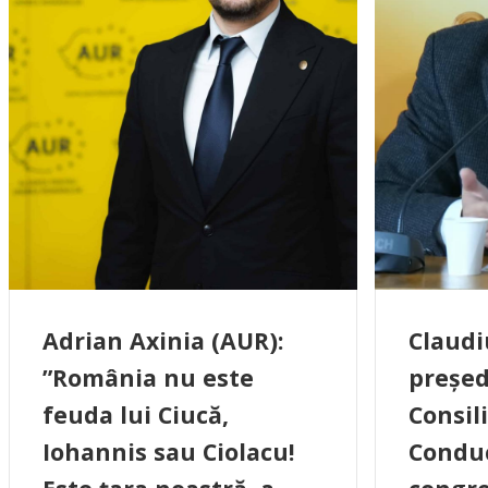
Adrian Axinia (AUR):
Claudi
”România nu este
președ
feuda lui Ciucă,
Consil
Iohannis sau Ciolacu!
Conduc