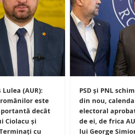
 Lulea (AUR):
PSD și PNL schim
 românilor este
din nou, calenda
portantă decât
electoral aproba
ui Ciolacu și
de ei, de frica AU
 Terminați cu
lui George Simio