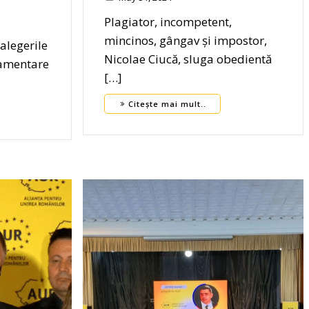
Plagiator, incompetent,
mincinos, gângav și impostor,
alegerile
Nicolae Ciucă, sluga obedientă
lamentare
[…]
Citește mai mult..