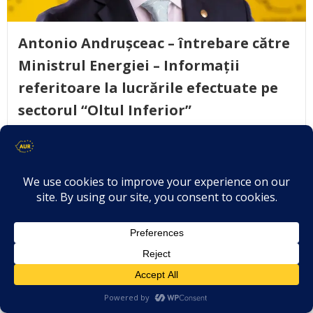
Antonio Andrușceac – întrebare către
Ministrul Energiei – Informații
referitoare la lucrările efectuate pe
sectorul “Oltul Inferior”
March 29, 2023
Către:domnul Virgil-Daniel POPESCU, Ministrul
Energiei De la: Antonio ANDRUȘCEAC, Deputat […]
Citește mai mult..