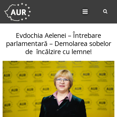
Skip
to
content
Evdochia Aelenei – Întrebare
parlamentară – Demolarea sobelor
de încălzire cu lemne!