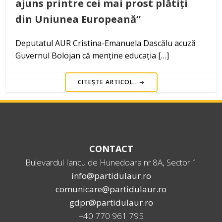
ajuns printre cei mai prost plătiți
din Uniunea Europeană”
Deputatul AUR Cristina-Emanuela Dascălu acuză
Guvernul Bolojan că menține educația […]
CITEȘTE ARTICOL..
CONTACT
Bulevardul Iancu de Hunedoara nr.8A, Sector 1
info@partidulaur.ro
comunicare@partidulaur.ro
gdpr@partidulaur.ro
+40 770 961 795