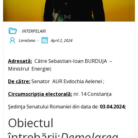
INTERPELARI
Loredana
-
April 2, 2024
Adresată:
Către Sebastian-Ioan BURDUJA –
Ministrul Energiei;
De către:
Senator AUR Evdochia Aelenei ;
Circumscripția electorală:
nr. 14 Constanța
Şedinţa Senatului Romaniei din data de:
03.04.2024;
Obiectul
întrebării:
Demolarea