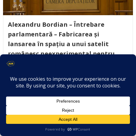
Alexandru Bordian – Întrebare
parlamentară – Fabricarea și
lansarea în spațiu a unui satelit
românesc neexperimental pentru
scopuri civile, comerciale,
guvernamentale și militare/de
securitate
February 9, 2026
Adresată: Domnului Radu-Dinel MIRUȚĂ, viceprim-
ministru, ministru al Apărării Naționale De […]
Citește mai mult..