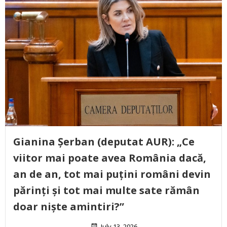
Gianina Șerban (deputat AUR): „Ce
viitor mai poate avea România dacă,
an de an, tot mai puțini români devin
părinți și tot mai multe sate rămân
doar niște amintiri?”
July 13, 2026