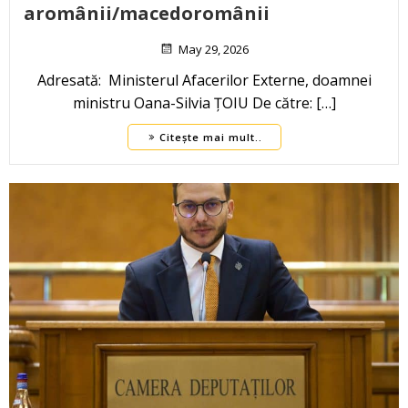
aromânii/macedoromânii
May 29, 2026
Adresată: Ministerul Afacerilor Externe, doamnei
ministru Oana-Silvia ȚOIU De către: […]
Citește mai mult..