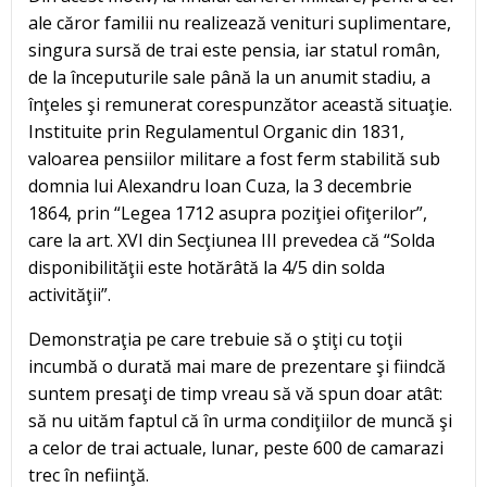
ale căror familii nu realizează venituri suplimentare,
singura sursă de trai este pensia, iar statul român,
de la începuturile sale până la un anumit stadiu, a
înţeles şi remunerat corespunzător această situaţie.
Instituite prin Regulamentul Organic din 1831,
valoarea pensiilor militare a fost ferm stabilită sub
domnia lui Alexandru Ioan Cuza, la 3 decembrie
1864, prin “Legea 1712 asupra poziţiei ofiţerilor”,
care la art. XVI din Secţiunea III prevedea că “Solda
disponibilităţii este hotărâtă la 4/5 din solda
activităţii”.
Demonstraţia pe care trebuie să o ştiţi cu toţii
incumbă o durată mai mare de prezentare şi fiindcă
suntem presaţi de timp vreau să vă spun doar atât:
să nu uităm faptul că în urma condiţiilor de muncă şi
a celor de trai actuale, lunar, peste 600 de camarazi
trec în nefiinţă.