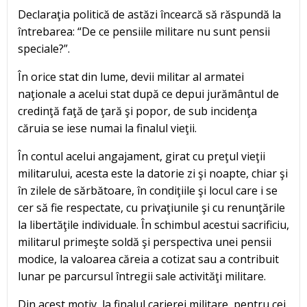
Declaraţia politică de astăzi încearcă să răspundă la
întrebarea: “De ce pensiile militare nu sunt pensii
speciale?”.
În orice stat din lume, devii militar al armatei
naţionale a acelui stat după ce depui jurământul de
credinţă faţă de ţară şi popor, de sub incidenţa
căruia se iese numai la finalul vieţii.
În contul acelui angajament, girat cu preţul vieţii
militarului, acesta este la datorie zi şi noapte, chiar şi
în zilele de sărbătoare, în condiţiile şi locul care i se
cer să fie respectate, cu privaţiunile şi cu renunţările
la libertăţile individuale. În schimbul acestui sacrificiu,
militarul primeşte soldă şi perspectiva unei pensii
modice, la valoarea căreia a cotizat sau a contribuit
lunar pe parcursul întregii sale activităţi militare.
Din acest motiv, la finalul carierei militare, pentru cei