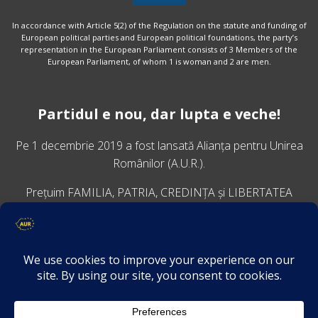
In accordance with Article 5(2) of the Regulation on the statute and funding of
European political parties and European political foundations, the party’s
representation in the European Parliament consists of 3 Members of the
European Parliament, of whom 1 is woman and 2 are men.
Partidul e nou, dar lupta e veche!
Pe 1 decembrie 2019 a fost lansată
Alianța pentru Unirea
Românilor
(A.U.R.).
Prețuim FAMILIA, PATRIA, CREDINȚA și LIBERTATEA
VINO ALĂTURI DE NOI
Descarcă aplicația Platforma AUR