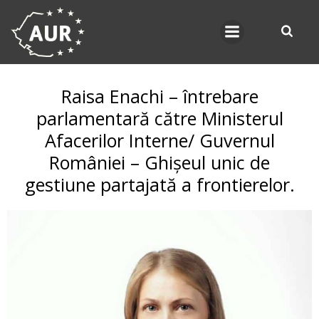
Skip
to
content
Raisa Enachi – întrebare
parlamentară către Ministerul
Afacerilor Interne/ Guvernul
României – Ghișeul unic de
gestiune partajată a frontierelor.