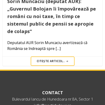
Sorin Muncaciu (deputat AUR):
„Guvernul Bolojan îi împovărează pe
români cu noi taxe, în timp ce
sistemul public de pensii se apropie
de colaps”
Deputatul AUR Sorin Muncaciu avertizează că
România se îndreaptă spre […]
CITEȘTE ARTICOL..
CONTACT
Bulevardul Iancu de Hunedoara nr.8A, Sector 1