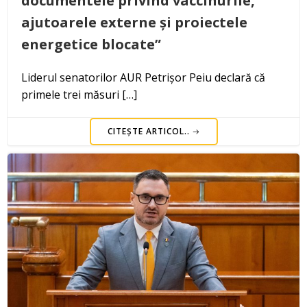
documentele privind vaccinurile,
ajutoarele externe și proiectele
energetice blocate”
Liderul senatorilor AUR Petrișor Peiu declară că
primele trei măsuri […]
CITEȘTE ARTICOL..