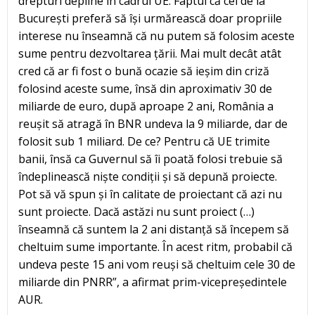
drepturi depline în cadrul UE. Faptul că cei de la
București preferă să își urmărească doar propriile
interese nu înseamnă că nu putem să folosim aceste
sume pentru dezvoltarea țării. Mai mult decât atât
cred că ar fi fost o bună ocazie să ieșim din criză
folosind aceste sume, însă din aproximativ 30 de
miliarde de euro, după aproape 2 ani, România a
reușit să atragă în BNR undeva la 9 miliarde, dar de
folosit sub 1 miliard. De ce? Pentru că UE trimite
banii, însă ca Guvernul să îi poată folosi trebuie să
îndeplinească niște condiții și să depună proiecte.
Pot să vă spun și în calitate de proiectant că azi nu
sunt proiecte. Dacă astăzi nu sunt proiect (…)
înseamnă că suntem la 2 ani distanță să începem să
cheltuim sume importante. În acest ritm, probabil că
undeva peste 15 ani vom reuși să cheltuim cele 30 de
miliarde din PNRR”, a afirmat prim-vicepreședintele
AUR.