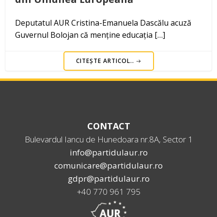
Deputatul AUR Cristina-Emanuela Dascălu acuză
Guvernul Bolojan că menține educația […]
CITEȘTE ARTICOL..
CONTACT
Bulevardul Iancu de Hunedoara nr.8A, Sector 1
info@partidulaur.ro
comunicare@partidulaur.ro
gdpr@partidulaur.ro
+40 770 961 795