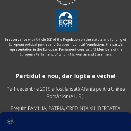
In accordance with Article 5(2) of the Regulation on the statute and funding of
European political parties and European political foundations, the party’s
representation in the European Parliament consists of 3 Members of the
European Parliament, of whom 1 is woman and 2 are men.
Partidul e nou, dar lupta e veche!
Pe 1 decembrie 2019 a fost lansată
Alianța pentru Unirea
Românilor
(A.U.R.).
Prețuim FAMILIA, PATRIA, CREDINȚA și LIBERTATEA