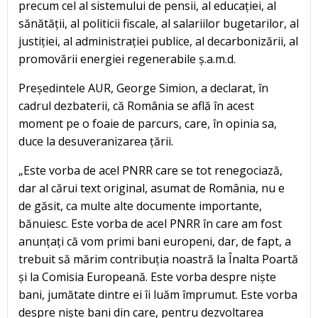
precum cel al sistemului de pensii, al educației, al
sănătății, al politicii fiscale, al salariilor bugetarilor, al
justiției, al administrației publice, al decarbonizării, al
promovării energiei regenerabile ș.a.m.d.
Președintele AUR, George Simion, a declarat, în
cadrul dezbaterii, că România se află în acest
moment pe o foaie de parcurs, care, în opinia sa,
duce la desuveranizarea țării.
„Este vorba de acel PNRR care se tot renegociază,
dar al cărui text original, asumat de România, nu e
de găsit, ca multe alte documente importante,
bănuiesc. Este vorba de acel PNRR în care am fost
anunțați că vom primi bani europeni, dar, de fapt, a
trebuit să mărim contribuția noastră la Înalta Poartă
și la Comisia Europeană. Este vorba despre niște
bani, jumătate dintre ei îi luăm împrumut. Este vorba
despre niște bani din care, pentru dezvoltarea