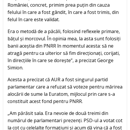
României, concret, primim prea puțin din cauza
felului în care a fost gândit, în care a fost trimis, din
felul în care este validat.
Era o metodă de a păcăli, folosind reflexele primare,
bățul și morcovul. În opinia mea, la asta sunt folosiți
banii aceștia din PNRR în momentul acesta: să ne
atragă pentru ca ulterior să fim direcționați, corijati,
în direcțiile în care se dorește”, a precizat George
Simion.
Acesta a precizat că AUR a fost singurul partid
parlamentar care a refuzat să voteze pentru mărirea
alocării de sume la Euratom, mijlocul prin care s-a
constituit acest fond pentru PNRR.
„Am părăsit sala. Era nevoie de două treimi din
numărul de parlamentari prezenți. PSD-ul a votat cot
la cot cu celelalte formațiuni și acum dă vina că a fost