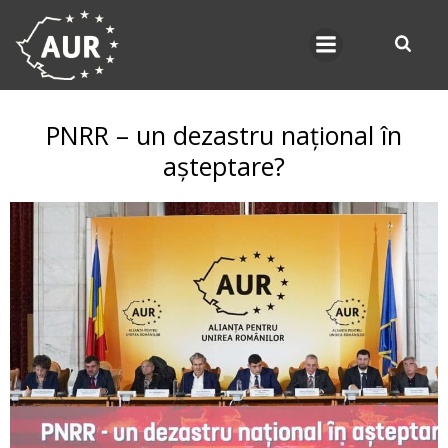
Skip
to
content
PNRR – un dezastru național în
așteptare?