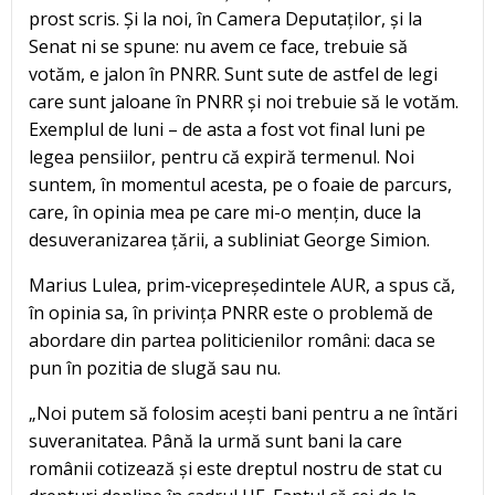
prost scris. Și la noi, în Camera Deputaților, și la
Senat ni se spune: nu avem ce face, trebuie să
votăm, e jalon în PNRR. Sunt sute de astfel de legi
care sunt jaloane în PNRR și noi trebuie să le votăm.
Exemplul de luni – de asta a fost vot final luni pe
legea pensiilor, pentru că expiră termenul. Noi
suntem, în momentul acesta, pe o foaie de parcurs,
care, în opinia mea pe care mi-o mențin, duce la
desuveranizarea țării, a subliniat George Simion.
Marius Lulea, prim-vicepreședintele AUR, a spus că,
în opinia sa, în privința PNRR este o problemă de
abordare din partea politicienilor români: daca se
pun în pozitia de slugă sau nu.
„Noi putem să folosim acești bani pentru a ne întări
suveranitatea. Până la urmă sunt bani la care
românii cotizează și este dreptul nostru de stat cu