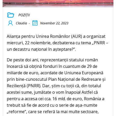
POZIȚII
Claudia
-
November 22, 2023
Alianța pentru Unirea Românilor (AUR) a organizat
miercuri, 22 noiembrie, dezbaterea cu tema „PNRR –
un dezastru național în așteptare?”.
De peste doi ani, reprezentanții statului român
încearcă să obțină fonduri în cuantum de 29 de
miliarde de euro, acordate de Uniunea Europeană
prin bine-cunoscutul Plan Național de Redresare și
Reziliență (PNRR). Dar, știm cu toții că, din totalul
acestei sume, jumătate o vom înapoia! Astfel că
pentru a accesa cei cca. 16 mld. de euro, România a
trebuit să fie de acord cu o serie de așa-numite
„reforme”, care se referă la mai multe sectoare,