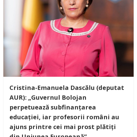
Cristina-Emanuela Dascălu (deputat
AUR): „Guvernul Bolojan
perpetuează subfinanțarea
educației, iar profesorii români au
ajuns printre cei mai prost plătiți
din Uniunea Europeană”