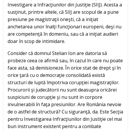
Investigare a Infracţiunilor din Justiţie (SIIJ). Acesta a
susţinut, printre altele, că SIIJ are scopul de a pune
presiune pe magistraţii oneşti, că a iniţiat
anchetarea unor înalţi funcţionari europeni, deşi nu
are competenţă în domeniu, sau că a iniţiat audieri
doar în scop de intimidare.
Consider că domnul Stelian Ion are datoria să
probeze ceea ce afirmă sau, în cazul în care nu poate
face asta, să demisioneze. În orice stat de drept şi în
orice ţară cu o democraţie consolidată există
structuri de luptă împotriva corupţiei magistraţilor.
Procurorii şi judecătorii nu sunt deasupra oricărei
suspiciuni de corupţie şi nu sunt in corpore
invulnerabili în faţa presiunilor. Are România nevoie
de o astfel de structură? Cu siguranţă, da. Este Secţia
pentru Investigarea Infracţiunilor din Justiţie cel mai
bun instrument existent pentru a combate