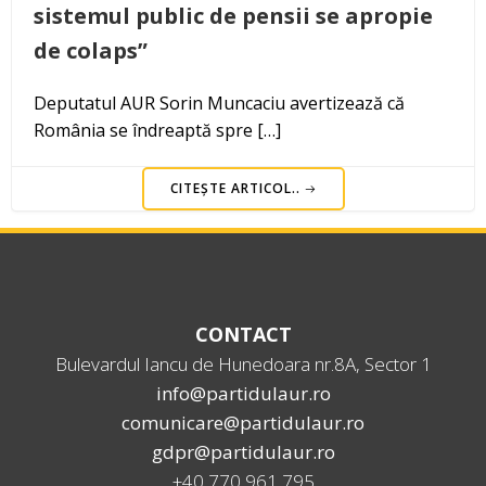
sistemul public de pensii se apropie
de colaps”
Deputatul AUR Sorin Muncaciu avertizează că
România se îndreaptă spre […]
CITEȘTE ARTICOL..
CONTACT
Bulevardul Iancu de Hunedoara nr.8A, Sector 1
info@partidulaur.ro
comunicare@partidulaur.ro
gdpr@partidulaur.ro
+40 770 961 795