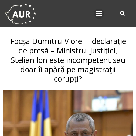
Skip
to
content
Focșa Dumitru-Viorel – declarație
de presă – Ministrul Justiţiei,
Stelian Ion este incompetent sau
doar îi apără pe magistraţii
corupţi?