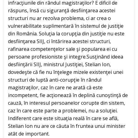
infracţiunile din rândul magistraţilor? E dificil de
răspuns, însă cu siguranţă desfiinţarea acestei
structuri nu ar rezolva problema, ci ar crea o
vulnerabilitate suplimentară în sistemul de justiţie
din România. Soluţia la corupţia din justiţie nu este
desfiinţarea SIIJ, ci întărirea acestei structuri,
rafinarea competenţelor sale şi popularea ei cu
persoane profesioniste şi integre.Susţinând ideea
desfiinţării SIIJ, ministrul Justiţiei, Stelian Ion,
dovedeşte că fie nu înţelege mizele existenţei unei
structuri de luptă anti-corupţie în rândul
magistraţilor, caz în care ne arată că este
incompetent, fie acţionează în deplină cunoştinţă de
cauză, în interesul persoanelor corupte din sistem,
caz în care este parte a problemei, nu a soluţiei.
Indiferent care este situaţia reală în care se află,
Stelian Ion nu are ce căuta în fruntea unui minister
atât de important.