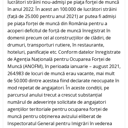
lucrători străini nou-admişi pe piaţa forţei de muncă
în anul 2022. În acest an 100.000 de lucrători străini
(față de 25.000 pentru anul 2021) ar putea fi admiși
pe piața forței de muncă din România pentru a
acoperi deficitul de forță de muncă înregistrat în
domenii precum cel al construcțiilor de clădiri, de
drumuri, transporturi rutiere, în restaurante,
hoteluri, panificație etc. Conform datelor înregistrate
de Agenția Națională pentru Ocuparea Forței de
Muncă (ANOFM), în perioada ianuarie – august 2021,
264.983 de locuri de muncă erau vacante, mai mult
de 50.000 dintre acestea fiind declarate neocupate în
mod repetat de angajatori. În aceste condiții, pe
parcursul anului trecut a crescut substanțial
numărul de adeverințe solicitate de angajatori
agențiilor teritoriale pentru ocuparea forței de
muncă pentru obținerea avizului eliberat de
Inspectoratul General pentru Imigrări în vederea