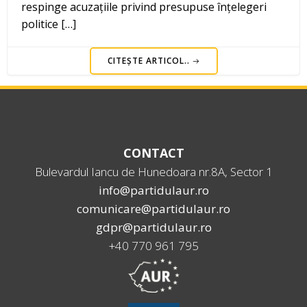
respinge acuzațiile privind presupuse înțelegeri
politice […]
CITEȘTE ARTICOL..
CONTACT
Bulevardul Iancu de Hunedoara nr.8A, Sector 1
info@partidulaur.ro
comunicare@partidulaur.ro
gdpr@partidulaur.ro
+40 770 961 795