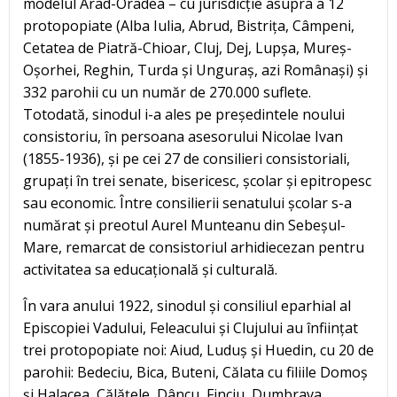
modelul Arad-Oradea – cu jurisdicție asupra a 12
protopopiate (Alba Iulia, Abrud, Bistrița, Câmpeni,
Cetatea de Piatră-Chioar, Cluj, Dej, Lupșa, Mureș-
Oșorhei, Reghin, Turda și Unguraș, azi Românași) și
332 parohii cu un număr de 270.000 suflete.
Totodată, sinodul i-a ales pe președintele noului
consistoriu, în persoana asesorului Nicolae Ivan
(1855-1936), și pe cei 27 de consilieri consistoriali,
grupați în trei senate, bisericesc, școlar și epitropesc
sau economic. Între consilierii senatului școlar s-a
numărat și preotul Aurel Munteanu din Sebeșul-
Mare, remarcat de consistoriul arhidiecezan pentru
activitatea sa educațională și culturală.
În vara anului 1922, sinodul și consiliul eparhial al
Episcopiei Vadului, Feleacului și Clujului au înființat
trei protopopiate noi: Aiud, Luduș și Huedin, cu 20 de
parohii: Bedeciu, Bica, Buteni, Călata cu filiile Domoș
și Halacea, Călățele, Dâncu, Finciu, Dumbrava,