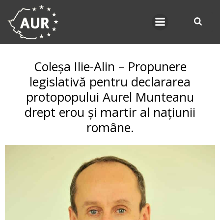
Skip
to
content
Coleșa Ilie-Alin – Propunere
legislativă pentru declararea
protopopului Aurel Munteanu
drept erou și martir al națiunii
române.