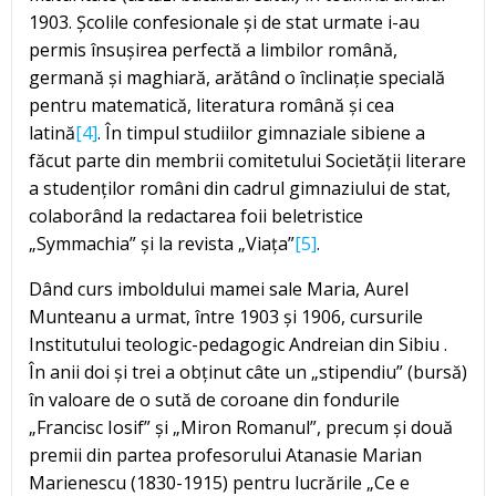
1903. Școlile confesionale și de stat urmate i-au
permis însușirea perfectă a limbilor română,
germană și maghiară, arătând o înclinație specială
pentru matematică, literatura română și cea
latină
[4]
. În timpul studiilor gimnaziale sibiene a
făcut parte din membrii comitetului Societății literare
a studenților români din cadrul gimnaziului de stat,
colaborând la redactarea foii beletristice
„Symmachia” și la revista „Viața”
[5]
.
Dând curs imboldului mamei sale Maria, Aurel
Munteanu a urmat, între 1903 și 1906, cursurile
Institutului teologic-pedagogic Andreian din Sibiu .
În anii doi și trei a obținut câte un „stipendiu” (bursă)
în valoare de o sută de coroane din fondurile
„Francisc Iosif” și „Miron Romanul”, precum și două
premii din partea profesorului Atanasie Marian
Marienescu (1830-1915) pentru lucrările „Ce e