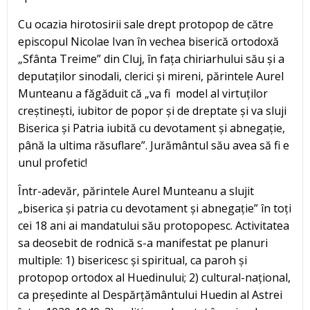
Cu ocazia hirotosirii sale drept protopop de către
episcopul Nicolae Ivan în vechea biserică ortodoxă
„Sfânta Treime” din Cluj, în fața chiriarhului său și a
deputaților sinodali, clerici și mireni, părintele Aurel
Munteanu a făgăduit că „va fi model al virtuților
creștinești, iubitor de popor și de dreptate și va sluji
Biserica și Patria iubită cu devotament și abnegație,
până la ultima răsuflare”. Jurământul său avea să fi e
unul profetic!
Într-adevăr, părintele Aurel Munteanu a slujit
„biserica și patria cu devotament și abnegație” în toți
cei 18 ani ai mandatului său protopopesc. Activitatea
sa deosebit de rodnică s-a manifestat pe planuri
multiple: 1) bisericesc și spiritual, ca paroh și
protopop ortodox al Huedinului; 2) cultural-național,
ca președinte al Despărțământului Huedin al Astrei