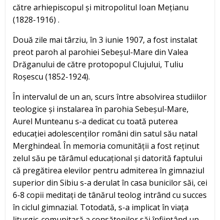
către arhiepiscopul și mitropolitul Ioan Mețianu
(1828-1916) .
Două zile mai târziu, în 3 iunie 1907, a fost instalat
preot paroh al parohiei Sebeșul-Mare din Valea
Drăganului de către protopopul Clujului, Tuliu
Roșescu (1852-1924).
În intervalul de un an, scurs între absolvirea studiilor
teologice și instalarea în parohia Sebeșul-Mare,
Aurel Munteanu s-a dedicat cu toată puterea
educației adolescenților români din satul său natal
Merghindeal. În memoria comunității a fost reținut
zelul său pe tărâmul educațional și datorită faptului
că pregătirea elevilor pentru admiterea în gimnaziul
superior din Sibiu s-a derulat în casa bunicilor săi, cei
6-8 copii meditați de tânărul teolog intrând cu succes
în ciclul gimnazial. Totodată, s-a implicat în viața
liturgic-comunitară a consătenilor săi înființând un