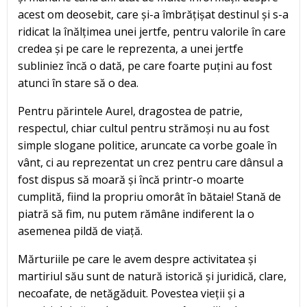
acest om deosebit, care și-a îmbrățișat destinul și s-a
ridicat la înălțimea unei jertfe, pentru valorile în care
credea și pe care le reprezenta, a unei jertfe
subliniez încă o dată, pe care foarte puțini au fost
atunci în stare să o dea.
Pentru părintele Aurel, dragostea de patrie,
respectul, chiar cultul pentru strămoși nu au fost
simple slogane politice, aruncate ca vorbe goale în
vânt, ci au reprezentat un crez pentru care dânsul a
fost dispus să moară și încă printr-o moarte
cumplită, fiind la propriu omorât în bătaie! Stană de
piatră să fim, nu putem rămâne indiferent la o
asemenea pildă de viață.
Mărturiile pe care le avem despre activitatea și
martiriul său sunt de natură istorică și juridică, clare,
necoafate, de netăgăduit. Povestea vieții și a