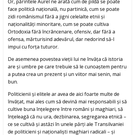
Or, părintele Aurel ne arată cum de pildă se poate
face politică națională, nu partinică, cum se poate
zidi românismul fără a jigni celelalte etnii și
naționalități minoritare, cum se poate cultiva
Ortodoxia fără încrâncenare, ofensiv, dar fără a
ofensa, mărturisind adevărul, dar nedorind să-l
impui cu forța tuturor.
De asemenea povestea vieții lui ne învăța că istoria
are și umbre pe care trebuie să le cunoaștem pentru
a putea crea un prezent și un viitor mai senin, mai
bun.
Politicienii și elitele ar avea de aici foarte multe de
învățat, mai ales cum să devină mai responsabili și să
cultive buna înțelegere între români și maghiari, să
înțeleagă că nu ura, dezbinarea, segregarea etnică –
ce se cultivă și astăzi în unele părți ale Transilvaniei
de politicieni și naționaliști maghiari radicali – și