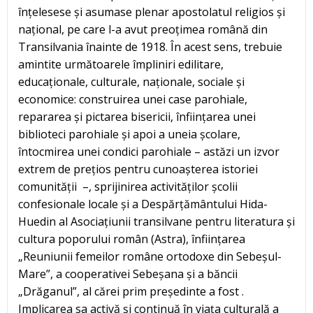
înțelesese și asumase plenar apostolatul religios și
național, pe care l-a avut preoțimea română din
Transilvania înainte de 1918. În acest sens, trebuie
amintite următoarele împliniri edilitare,
educaționale, culturale, naționale, sociale și
economice: construirea unei case parohiale,
repararea și pictarea bisericii, înființarea unei
biblioteci parohiale și apoi a uneia școlare,
întocmirea unei condici parohiale – astăzi un izvor
extrem de prețios pentru cunoașterea istoriei
comunității –, sprijinirea activităților școlii
confesionale locale și a Despărțământului Hida-
Huedin al Asociațiunii transilvane pentru literatura și
cultura poporului român (Astra), înființarea
„Reuniunii femeilor române ortodoxe din Sebeșul-
Mare”, a cooperativei Sebeșana și a băncii
„Drăganul”, al cărei prim președinte a fost .
Implicarea sa activă și continuă în viața culturală a