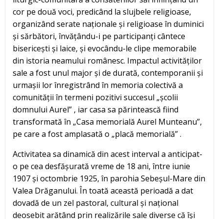
cor pe două voci, predicând la slujbele religioase,
organizând serate naționale și religioase în duminici
și sărbători, învățându-i pe participanți cântece
bisericești și laice, și evocându-le clipe memorabile
din istoria neamului românesc. Impactul activităților
sale a fost unul major și de durată, contemporanii și
urmașii lor înregistrând în memoria colectivă a
comunității în termeni pozitivi succesul „școlii
domnului Aurel” , iar casa sa părintească fiind
transformată în „Casa memorială Aurel Munteanu”,
pe care a fost amplasată o „placă memorială” .
Activitatea sa dinamică din acest interval a anticipat-
o pe cea desfășurată vreme de 18 ani, între iunie
1907 și octombrie 1925, în parohia Sebeșul-Mare din
Valea Drăganului. În toată această perioadă a dat
dovadă de un zel pastoral, cultural și național
deosebit arătând prin realizările sale diverse că își