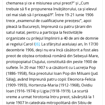
chemarea și ce e misiunea unui preot?” și „Cum
trebuie să fi e propunerea învățătorului, ca și elevul
cel mai slab să-l priceapă?!”. Între 19-21 iunie 1906
trece „examenul de cualificațiune preoțesc”, apoi
pleacă la București, împreună cu patru țărani din
satul natal, pentru a participa la festivitățile
organizate cu prilejul împlinirii a 40 de ani de domnie
ai regelui Carol I
[6]
. La sfârșitul aceluiași an, în 17/30
decembrie 1906, deși nu era încă căsătorit a fost ales
preot de obștea ortodoxă română din Sebeșul-Mare,
protopopiatul Clujului, constituită din peste 1900 de
suflete. În 20 mai 1907 s-a căsătorit cu Lucreția Pop
(1886-1958), fiica preotului Ioan Pop din Miluani (jud.
Sălaj), având împreună patru copii: Eleonora-Felicia
(1909-1993), Hortenzia-Maria (1912-1968), Ovidiu
Ioan (1916-1974) și Ligia (1918-1919). La scurtă
vreme a urmat hirotonia întru preot, săvârșită la 1
iunie 1907 în catedrala mitropolitană din Sibiu de