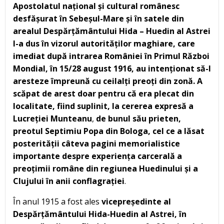
Apostolatul național și cultural românesc
desfășurat în Sebeșul-Mare și în satele din
arealul Despărțământului Hida – Huedin al Astrei
l-a dus în vizorul autorităților maghiare, care
imediat după intrarea României în Primul Război
Mondial, în 15/28 august 1916, au intenționat să-l
aresteze împreună cu ceilalți preoți din zonă. A
scăpat de arest doar pentru că era plecat din
localitate, fiind suplinit, la cererea expresă a
Lucreției Munteanu
,
de bunul său prieten,
preotul Septimiu Popa din Bologa, cel ce a lăsat
posterității câteva pagini memorialistice
importante despre experiența carcerală a
preoțimii române din regiunea Huedinului și a
Clujului în anii conflagrației
.
În anul 1915 a fost ales
vicepreședinte al
Despărțământului Hida-Huedin al Astrei, în