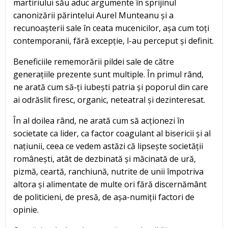
martiriului său aduc argumente în sprijinul
canonizării părintelui Aurel Munteanu și a
recunoașterii sale în ceata mucenicilor, așa cum toți
contemporanii, fără excepție, l-au perceput și definit.
Beneficiile rememorării pildei sale de către
generațiile prezente sunt multiple. În primul rând,
ne arată cum să-ți iubești patria și poporul din care
ai odrăslit firesc, organic, neteatral și dezinteresat.
În al doilea rând, ne arată cum să acționezi în
societate ca lider, ca factor coagulant al bisericii și al
națiunii, ceea ce vedem astăzi că lipsește societății
românești, atât de dezbinată și măcinată de ură,
pizmă, ceartă, ranchiună, nutrite de unii împotriva
altora și alimentate de multe ori fără discernământ
de politicieni, de presă, de așa-numiții factori de
opinie.