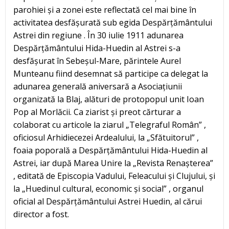
parohiei și a zonei este reflectată cel mai bine în
activitatea desfășurată sub egida Despărțământului
Astrei din regiune . În 30 iulie 1911 adunarea
Despărțământului Hida-Huedin al Astrei s-a
desfășurat în Sebeșul-Mare, părintele Aurel
Munteanu fiind desemnat să participe ca delegat la
adunarea generală aniversară a Asociațiunii
organizată la Blaj, alături de protopopul unit Ioan
Pop al Morlăcii. Ca ziarist și preot cărturar a
colaborat cu articole la ziarul „Telegraful Român” ,
oficiosul Arhidiecezei Ardealului, la „Sfătuitorul” ,
foaia poporală a Despărțământului Hida-Huedin al
Astrei, iar după Marea Unire la „Revista Renașterea”
, editată de Episcopia Vadului, Feleacului și Clujului, și
la „Huedinul cultural, economic și social” , organul
oficial al Despărțământului Astrei Huedin, al cărui
director a fost.