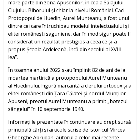
mare parte din zona Apusenilor, în cea a Sălajului,
Clujului, Bihorului și chiar la nivelul României. Căci
Protopopul de Huedin, Aurel Munteanu, a fost unul
dintre cei care întruchipau modelul intelectualului și
elitei românești șaguniene, dar în mod sigur poate fi
considerat un rezultat prestigios a ceea ce și-a
propus Școala Ardeleană, încă din secolul al XVIII-
lea”.
În toamna anului 2022 s-au împlinit 82 de ani de la
moartea martirică a protopopului Aurel Munteanu
al Huedinului. Figură marcantă a clerului ortodox și a
elitei românești din Țara Călatei și nordul Munților
Apuseni, preotul Aurel Munteanu a primit „botezul
sângelui” în 10 septembrie 1940.
Informațiile prezentate în continuare au drept sursă
principală cărți și articole scrise de istoricul Mircea
Gheorghe Abrudan, autorul a celor mai recente