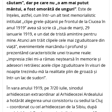
căutam”, dar pe care nu „o am mai putut
mântui, a fost omorâtă de unguri”
. Este de
înțeles, astfel, cum într-un alt text memorialistic
intitulat „clipe grele-pățanii pe frontul de la Ciucea în
anul 1919” avea să scrie că „ziua de marți, 29
ianuarie 1919, e un dat de tristă amintire pentru
mine. Atunci am trăit clipele cele mai zguduitoare din
viață”, evenimentele marcându-l profund și
prezentând caracteristicile unei traume reale:
„impresia zilei mi-a rămas neștearsă în memorie și
adeseori retrăiesc acele clipe zguduitoare în visuri de
noapte trezindu-mă la realitate plin de groază și
într-un lac de sudori”.
În vara anului 1919, pe 7/20 iulie, sinodul
arhidiecezan extraordinar al Arhidiecezei Ardealului
a hotărât alegerea unui consistoriu cu sediul la Cluj
– coordonat cu cel arhidiecezan de la Sibiu, după