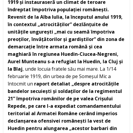
1919 și instauraseră un climat de teroare
îndreptat împotriva populației românești.
Revenit de la Alba Iulia, la începutul anului 1919,
în contextul „atrocităților” dezlănțuite de
unitățile ungurești „mai cu seamă împotriva
preoților, învățătorilor și gardiștilor” din zona de
demarcație între armata română și cea
maghiară în regiunea Huedin-Ciucea-Negreni,
Aurel Munteanu s-a refugiat la Huedin, la Cluj și
la Blaj
, unde locuia fratele său mai mare. La 1/14
februarie 1919, din urbea de pe Someșul Mic a
întocmit un
raport detaliat „despre atrocitățile
bandelor secuiești și soldaților de la regimentul
21” împotriva românilor de pe valea Crișului
Repede, pe care l-a expediat comandamentului
teritorial al Armatei Române cerând imperios
declanșarea ofensivei românești la vest de
Huedin pentru alungarea „acestor barbari din