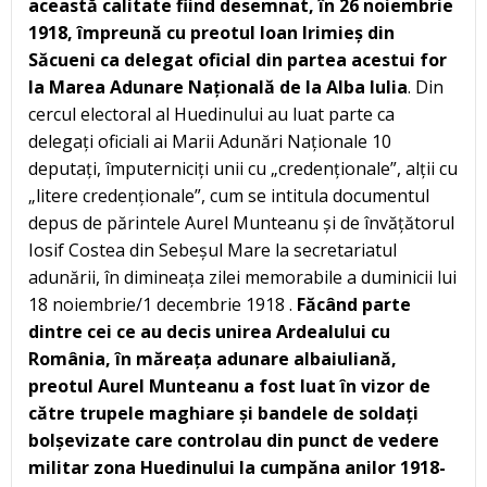
această calitate fiind desemnat, în 26 noiembrie
1918, împreună cu preotul Ioan Irimieș din
Săcueni ca delegat oficial din partea acestui for
la Marea Adunare Națională de la Alba Iulia
. Din
cercul electoral al Huedinului au luat parte ca
delegați oficiali ai Marii Adunări Naționale 10
deputați, împuterniciți unii cu „credenționale”, alții cu
„litere credenționale”, cum se intitula documentul
depus de părintele Aurel Munteanu și de învățătorul
Iosif Costea din Sebeșul Mare la secretariatul
adunării, în dimineața zilei memorabile a duminicii lui
18 noiembrie/1 decembrie 1918 .
Făcând parte
dintre cei ce au decis unirea Ardealului cu
România, în măreața adunare albaiuliană,
preotul Aurel Munteanu a fost luat în vizor de
către trupele maghiare și bandele de soldați
bolșevizate care controlau din punct de vedere
militar zona Huedinului la cumpăna anilor 1918-