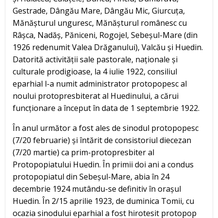
Gestrade, Dângău Mare, Dângău Mic, Giurcuța,
Mănășturul unguresc, Mănășturul românesc cu
Râșca, Nadăș, Păniceni, Rogojel, Sebeșul-Mare (din
1926 redenumit Valea Drăganului), Valcău și Huedin.
Datorită activității sale pastorale, naționale și
culturale prodigioase, la 4 iulie 1922, consiliul
eparhial l-a numit administrator protopopesc al
noului protopresbiterat al Huedinului, a cărui
funcționare a început în data de 1 septembrie 1922.
În anul următor a fost ales de sinodul protopopesc
(7/20 februarie) și întărit de consistoriul diecezan
(7/20 martie) ca prim-protopresbiter al
Protopopiatului Huedin. În primii doi ani a condus
protopopiatul din Sebeșul-Mare, abia în 24
decembrie 1924 mutându-se definitiv în orașul
Huedin. În 2/15 aprilie 1923, de duminica Tomii, cu
ocazia sinodului eparhial a fost hirotesit protopop