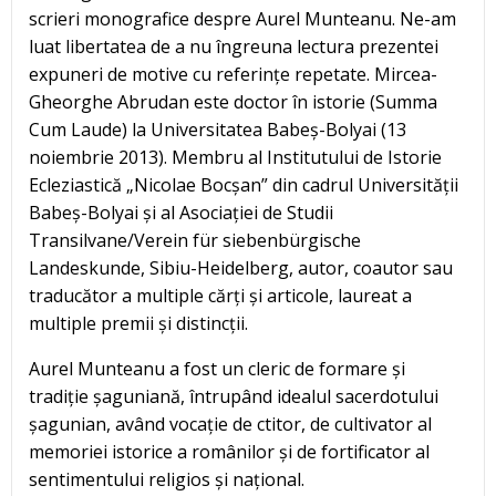
scrieri monografice despre Aurel Munteanu. Ne-am
luat libertatea de a nu îngreuna lectura prezentei
expuneri de motive cu referințe repetate. Mircea-
Gheorghe Abrudan este doctor în istorie (Summa
Cum Laude) la Universitatea Babeș-Bolyai (13
noiembrie 2013). Membru al Institutului de Istorie
Ecleziastică „Nicolae Bocșan” din cadrul Universității
Babeș-Bolyai și al Asociației de Studii
Transilvane/Verein für siebenbürgische
Landeskunde, Sibiu-Heidelberg, autor, coautor sau
traducător a multiple cărți și articole, laureat a
multiple premii și distincții.
Aurel Munteanu a fost un cleric de formare și
tradiție șaguniană, întrupând idealul sacerdotului
șagunian, având vocație de ctitor, de cultivator al
memoriei istorice a românilor și de fortificator al
sentimentului religios și național.