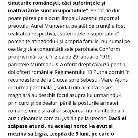
ținuturile românești, căci suferințele și
maltratările sunt insuportabile”
. Pe cât de dur
poate părea pe alocuri limbajul acestui raport al
preotului Aurel Munteanu, pe atât de cruntă a fost
realitatea respectivă, „suferințele insuportabile”
pomenite atingându-i și propria familie, nu numai pe
cea lărgită a comunității sale parohiale. Conform
propriei mărturii, în ziua de 29 ianuarie 1919,
părintele Munteanu s-a oferit drept călăuză pentru
doi ofițeri români ai Regimentului 10 Putna porniți în
recunoaștere de la Ciucea spre Sebeșul-Mare. Ajuns
în curtea parohială, „soldați din armata roșie”
maghiară au deschis focul asupra lui urmărindu-l
prin curți și pe dealuri până la posturile armatei
române, unde și-a aflat scăparea, nu înainte de a fi
auzit gloanțele care au „vâjâit pe la urechi”.
Dacă el
scăpase atunci, nu același noroc l-a avut și
mezina sa Ligia, „copila de 9 luni, pe care o