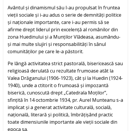
Avântul și dinamismul său l-au propulsat în fruntea
vieții sociale și i-au adus o serie de demnități politice
și naționale importante, care i-au permis să se
afirme drept liderul prin excelență al românilor din
zona Huedinului și a Munților Vlădeasa, asumându-
și mai multe slujiri și responsabilități în sânul
comunităților pe care le-a păstorit.
Pe lângă activitatea strict pastorală, bisericească sau
religioasă derulată cu rezultate frumoase atât la
Valea Drăganului (1906-1923), cât și la Huedin (1924-
1940), unde a ctitorit o frumoasă și impozantă
biserică, cunoscută drept „Catedrala Moților”,
sfințită în 14 octombrie 1934, pr. Aurel Munteanu s-a
implicat și a generat activitate culturală, socială,
națională, literară și politică, îmbrățișând practic
toate dimensiunile importante ale vieții sociale din
epoca sa.