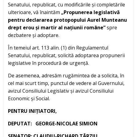
Senatului, republicat, cu modificările și completările
ulterioare, vă înaintăm
„Propunerea legislativă
pentru declararea protopopului Aurel Munteanu
drept erou și martir al națiunii române”
spre
dezbatere și adoptare.
În temeiul art. 113 alin. (1) din Regulamentul
Senatului, republicat, solicită adoptarea propunerii
legislative în procedură de urgență.
De asemenea, adresăm rugămintea de a solicita, în
cel mai scurt timp, punctul de vedere al Guvernului,
avizul Consiliului Legislativ și avizul Consiliului
Economic și Social.
PENTRU INIȚIATORI,
DEPUTAT: GEORGE-NICOLAE SIMION
SENATOR: CLAUDIU-RICHARD TÂRZIU