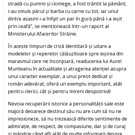
stradă cu pumnii și ciomege, a fost trântit la pământ,
i-au smuls părul și barba cu carne cu tot, iar unul
dintre asasini i-a înfipt un par în gură până i-a ieșit
prin ceafă”, se menționează într-un raport al
Ministerului Afacerilor Străine.
În aceste timpuri de criză identitară și uitare a
modelelor și reperelor călăuzitoare spre ieșirea din
marasmul care ne înconjoară, readucerea lui Aurel
Munteanu în actualitate și atragerea atenției asupra
unui caracter exemplar, a unui preot dedicat și
român adevărat, oferă un exemplu important, atât
pentru clerici, cât și pentru mireni deopotrivă!
Nevoia recuperării istorice a personalității sale este
majoră deoarece destinul său nu are cum să nu ne
impresioneze, să nu trezească diferite sentimente de
admirație, de respect, de compasiune, dar și de curaj
și mândrie când afli atât de multe informații despre