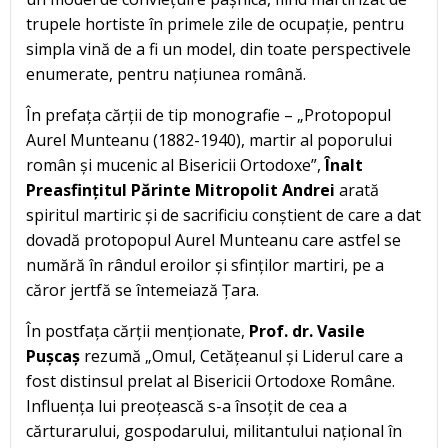
trupele hortiste în primele zile de ocupație, pentru
simpla vină de a fi un model, din toate perspectivele
enumerate, pentru națiunea română.
În prefața cărții de tip monografie – „Protopopul
Aurel Munteanu (1882-1940), martir al poporului
român și mucenic al Bisericii Ortodoxe”,
Înalt
Preasfințitul Părinte Mitropolit Andrei
arată
spiritul martiric și de sacrificiu conștient de care a dat
dovadă protopopul Aurel Munteanu care astfel se
numără în rândul eroilor și sfinților martiri, pe a
căror jertfă se întemeiază Țara.
În postfața cărții menționate,
Prof. dr. Vasile
Pușcaș
rezumă „Omul, Cetățeanul și Liderul care a
fost distinsul prelat al Bisericii Ortodoxe Române.
Influența lui preoțească s-a însoțit de cea a
cărturarului, gospodarului, militantului național în