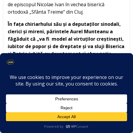
de episcopul Nicolae Ivan în vechea biserică
ortodoxă „Sfânta Treime” din Cluj.
În fața chiriarhului său și a deputaților sinodali,
clerici și mireni, părintele Aurel Munteanu a
făgăduit că „va fi model al virtuților creștinești,
iubitor de popor și de dreptate și va sluji Biserica
și Patria iubită cu devotament și abnegație,
până la ultima răsuflare” . Jurământul său avea
să fi e unul profetic!
Într-adevăr, părintele Aurel Munteanu a slujit
„biserica și patria cu devotament și abnegație” în toți
cei 18 ani ai mandatului său protopopesc. Activitatea
sa deosebit de rodnică s-a manifestat pe planuri
multiple:
1) bisericesc și spiritual, ca paroh și protopop
ortodox al Huedinului;