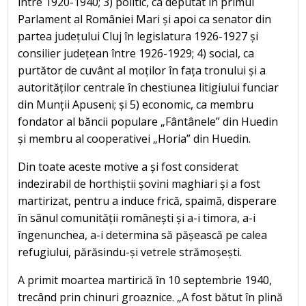
între 1920-1940; 3) politic, ca deputat în primul
Parlament al României Mari și apoi ca senator din
partea județului Cluj în legislatura 1926-1927 și
consilier județean între 1926-1929; 4) social, ca
purtător de cuvânt al moților în fața tronului și a
autorităților centrale în chestiunea litigiului funciar
din Munții Apuseni; și 5) economic, ca membru
fondator al băncii populare „Fântânele” din Huedin
și membru al cooperativei „Horia” din Huedin.
Din toate aceste motive a și fost considerat
indezirabil de horthiștii șovini maghiari și a fost
martirizat, pentru a induce frică, spaimă, disperare
în sânul comunității românești și a-i timora, a-i
îngenunchea, a-i determina să pășească pe calea
refugiului, părăsindu-și vetrele strămoșești.
A primit moartea martirică în 10 septembrie 1940,
trecând prin chinuri groaznice. „A fost bătut în plină