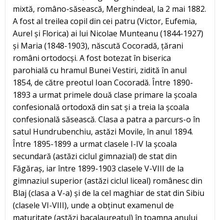
mixtă, româno-săsească, Merghindeal, la 2 mai 1882.
A fost al treilea copil din cei patru (Victor, Eufemia,
Aurel și Florica) ai lui Nicolae Munteanu (1844-1927)
și Maria (1848-1903), născută Cocoradă, țărani
români ortodocși. A fost botezat în biserica
parohială cu hramul Bunei Vestiri, zidită în anul
1854, de către preotul Ioan Cocoradă. Între 1890-
1893 a urmat primele două clase primare la școala
confesională ortodoxă din sat și a treia la școala
confesională săsească. Clasa a patra a parcurs-o în
satul Hundrubenchiu, astăzi Movile, în anul 1894.
Între 1895-1899 a urmat clasele I-IV la școala
secundară (astăzi ciclul gimnazial) de stat din
Făgăraș, iar între 1899-1903 clasele V-VIII de la
gimnaziul superior (astăzi ciclul liceal) românesc din
Blaj (clasa a V-a) și de la cel maghiar de stat din Sibiu
(clasele VI-VIII), unde a obținut examenul de
maturitate (astăzi bacalaureatul) în toamna anului