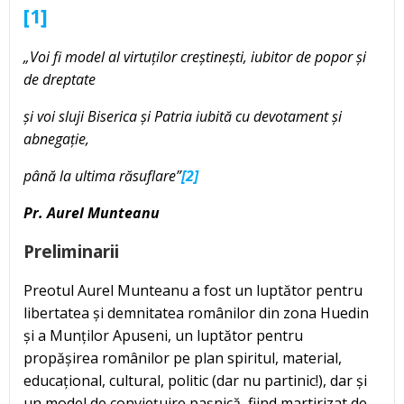
[1]
„Voi fi model al virtuților creștinești, iubitor de popor și
de dreptate
și voi sluji Biserica și Patria iubită cu devotament și
abnegație,
până la ultima răsuflare”
[2]
Pr. Aurel Munteanu
Preliminarii
Preotul Aurel Munteanu a fost un luptător pentru
libertatea și demnitatea românilor din zona Huedin
și a Munților Apuseni, un luptător pentru
propășirea românilor pe plan spiritul, material,
educațional, cultural, politic (dar nu partinic!), dar și
un model de conviețuire pașnică, fiind martirizat de