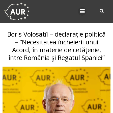
Skip
to
content
Boris Volosatîi – declarație politică
– “Necesitatea încheierii unui
Acord, în materie de cetăţenie,
între România şi Regatul Spaniei”