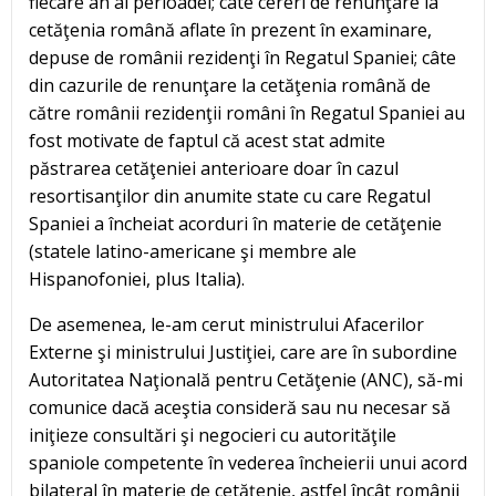
fiecare an al perioadei; câte cereri de renunţare la
cetăţenia română aflate în prezent în examinare,
depuse de românii rezidenţi în Regatul Spaniei; câte
din cazurile de renunţare la cetăţenia română de
către românii rezidenţii români în Regatul Spaniei au
fost motivate de faptul că acest stat admite
păstrarea cetăţeniei anterioare doar în cazul
resortisanţilor din anumite state cu care Regatul
Spaniei a încheiat acorduri în materie de cetăţenie
(statele latino-americane şi membre ale
Hispanofoniei, plus Italia).
De asemenea, le-am cerut ministrului Afacerilor
Externe şi ministrului Justiţiei, care are în subordine
Autoritatea Naţională pentru Cetăţenie (ANC), să-mi
comunice dacă aceştia consideră sau nu necesar să
iniţieze consultări şi negocieri cu autorităţile
spaniole competente în vederea încheierii unui acord
bilateral în materie de cetăţenie, astfel încât românii