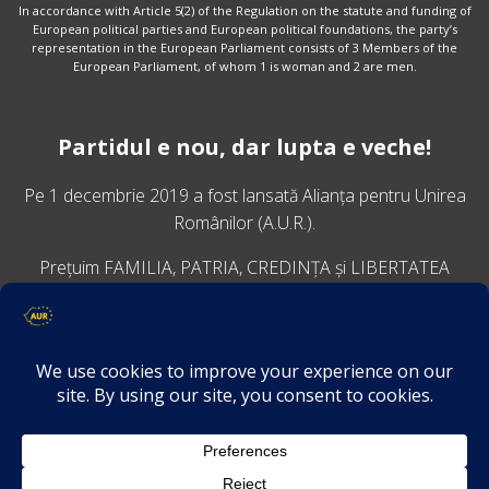
In accordance with Article 5(2) of the Regulation on the statute and funding of
European political parties and European political foundations, the party’s
representation in the European Parliament consists of 3 Members of the
European Parliament, of whom 1 is woman and 2 are men.
Partidul e nou, dar lupta e veche!
Pe 1 decembrie 2019 a fost lansată
Alianța pentru Unirea
Românilor
(A.U.R.).
Prețuim FAMILIA, PATRIA, CREDINȚA și LIBERTATEA
VINO ALĂTURI DE NOI
Descarcă aplicația Platforma AUR
Termeni și condiții de confidențialitate