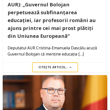
AUR): „Guvernul Bolojan
perpetuează subfinanțarea
educației, iar profesorii români au
ajuns printre cei mai prost plătiți
din Uniunea Europeană”
Deputatul AUR Cristina-Emanuela Dascălu acuză
Guvernul Bolojan că menține educația […]
CITEȘTE ARTICOL..