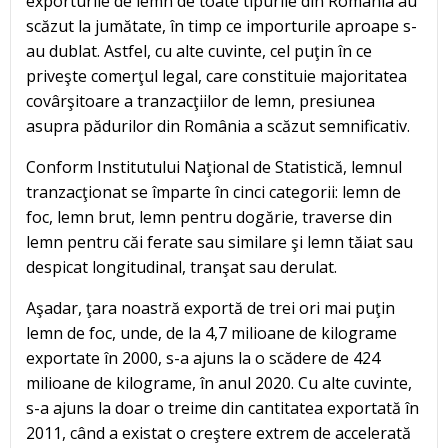
exporturile de lemn de toate tipurile din România au
scăzut la jumătate, în timp ce importurile aproape s-
au dublat. Astfel, cu alte cuvinte, cel puţin în ce
priveşte comerţul legal, care constituie majoritatea
covârşitoare a tranzacţiilor de lemn, presiunea
asupra pădurilor din România a scăzut semnificativ.
Conform Institutului Naţional de Statistică, lemnul
tranzacţionat se împarte în cinci categorii: lemn de
foc, lemn brut, lemn pentru dogărie, traverse din
lemn pentru căi ferate sau similare şi lemn tăiat sau
despicat longitudinal, tranşat sau derulat.
Aşadar, ţara noastră exportă de trei ori mai puţin
lemn de foc, unde, de la 4,7 milioane de kilograme
exportate în 2000, s-a ajuns la o scădere de 424
milioane de kilograme, în anul 2020. Cu alte cuvinte,
s-a ajuns la doar o treime din cantitatea exportată în
2011, când a existat o creştere extrem de accelerată