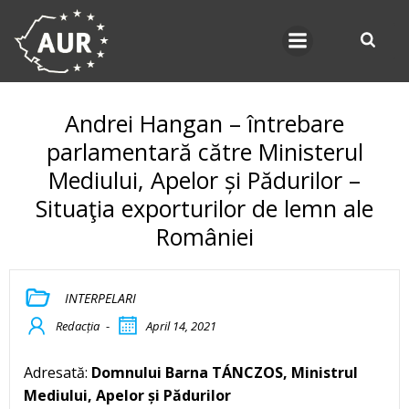
Skip
to
content
Andrei Hangan – întrebare
parlamentară către Ministerul
Mediului, Apelor și Pădurilor –
Situaţia exporturilor de lemn ale
României
INTERPELARI
Redacția
-
April 14, 2021
Adresată:
Domnului Barna TÁNCZOS, Ministrul
Mediului, Apelor și Pădurilor