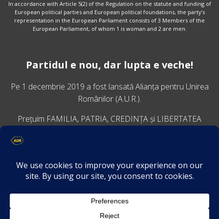
In accordance with Article 5(2) of the Regulation on the statute and funding of
European political parties and European political foundations, the party’s
representation in the European Parliament consists of 3 Members of the
European Parliament, of whom 1 is woman and 2 are men.
Partidul e nou, dar lupta e veche!
Pe 1 decembrie 2019 a fost lansată
Alianța pentru Unirea
Românilor
(A.U.R.).
Prețuim FAMILIA, PATRIA, CREDINȚA și LIBERTATEA
VINO ALĂTURI DE NOI
Descarcă aplicația Platforma AUR
Termeni și condiții de confidențialitate