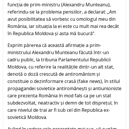
funcția de prim-ministru (Alexandru Munteanu),
referindu-se la problema pensiilor, a declarat: „Am
avut posibilitatea să vorbesc cu omologul meu din
România, iar situația la ei este cu mult mai rea decât
în Republica Moldova și asta mă bucură”.
Exprim părerea că această afirmație a prim-
ministrului Alexandru Munteanu făcută într-un
cadru public, la tribuna Parlamentului Republicii
Moldova, cu referire la realitățile dintr-un alt stat,
denotă o doză crescută de antiromânism și
constituie o dezinformare crasă (fake news), în stilul
propagandei sovietice antiromânești și antiunioniste
care prezenta România în mod fals ca pe un stat
subdezvoltat, neatractiv și demn de tot disprețul, în
care nivelul de trai ar fi sub cel din Republica ex-
sovietică Moldova.