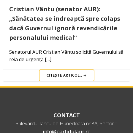
Cristian Vântu (senator AUR):
„Sănătatea se îndreaptă spre colaps
dacă Guvernul ignoră revendicările
personalului medical”
Senatorul AUR Cristian Vântu solicită Guvernului să
reia de urgență […]
CITEȘTE ARTICOL..
CONTACT
Bulevardul Iancu de Hunedoara nr.8A, Sector 1
info@partidulaur.ro