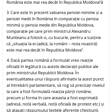
România este mai rea decât în Republica Moldova?â
3. Care este în prezent valoarea pensiei minime și a
pensiei medii în România în comparație cu pensia
minimă și pensia medie din Republica Moldova,
comparație pe care prim-ministrul Alexandru
Munteanu a folosit-o, cu bucurie, pentru a susține
că „situația la ei (adică, la români – nota noastră)
este mai rea decât în Republica Moldova”.
4. Dacă partea română a formulat vreo reacție
oficială în legătură cu aceste declarații publice ale
prim-ministrului Republicii Moldova. În
eventualitatea unui răspuns afirmativ la acest punct
al întrebării parlamentare, vă rog să precizați nivelul
la care a fost formulată reacția părții române,
precum și forma în care aceasta a fost exprimată
(adresă, notă verbală, notă oficială de protest etc.) și
să atașați răspunsului textele aferente chestiunii.