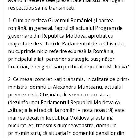
Având în vedere cele prezentate mai sus, vă rugăm
respectuos să ne transmiteți:
1. Cum apreciază Guvernul României și partea
română, în general, faptul că actualul Program de
guvernare din Republica Moldova, aprobat cu
majoritate de voturi de Parlamentul de la Chișinău,
nu cuprinde nicio referire expresă la România,
principalul aliat, partener strategic, susținător
financiar, energetic sau politic al Republicii Moldova?
2. Ce mesaj concret i-ați transmis, în calitate de prim-
ministru, domnului Alexandru Munteanu, actualul
premier de la Chișinău, de vreme ce acesta a
(dez)informat Parlamentul Republicii Moldova că
„situația la ei (adică, la români – nota noastră) este
mai rea decât în Republica Moldova și asta mă
bucură”. Ați transmis dumneavoastră, domnule
prim-ministru, că situația în domeniul pensiilor din