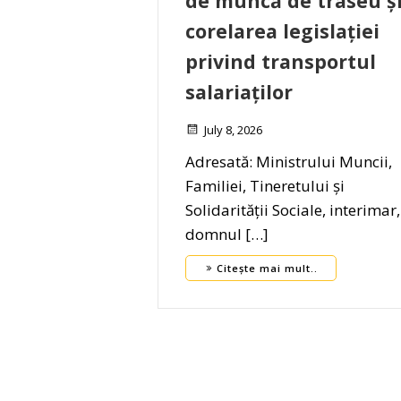
de muncă de traseu ș
corelarea legislației
privind transportul
salariaților
July 8, 2026
Adresată: Ministrului Muncii,
Familiei, Tineretului și
Solidarității Sociale, interimar,
domnul […]
Citește mai mult..