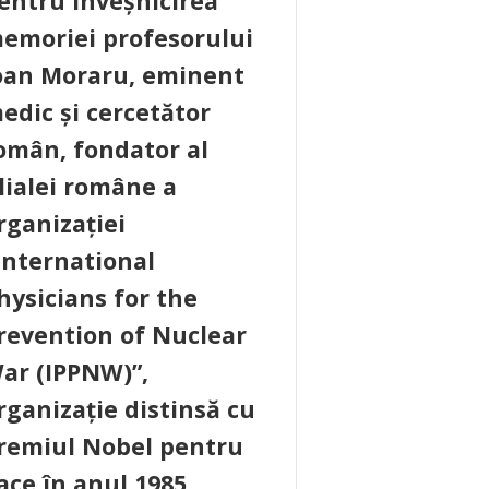
entru înveșnicirea
emoriei profesorului
oan Moraru, eminent
edic și cercetător
omân, fondator al
ilialei române a
rganizației
International
hysicians for the
revention of Nuclear
ar (IPPNW)”,
rganizație distinsă cu
remiul Nobel pentru
ace în anul 1985