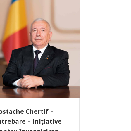
ostache Chertif –
ntrebare – Inițiative