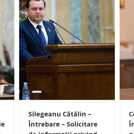
Silegeanu Cătălin –
C
le
Întrebare – Solicitare
Î