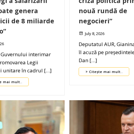
gi a salarizării
criza politică pri
oate genera
nouă rundă de
icii de 8 miliarde
negocieri”
o”
July 8, 2026
Deputatul AUR, Gianin
026
îl acuză pe președintel
 Guvernului interimar
Dan […]
promovarea Legii
ii unitare în cadrul […]
Citește mai mult..
e mai mult..