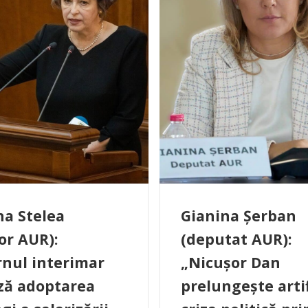
na Stelea
Gianina Șerban
or AUR):
(deputat AUR):
nul interimar
„Nicușor Dan
ză adoptarea
prelungește artif