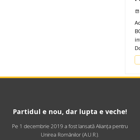
Ad
B
i
D
Partidul e nou, dar lupta e veche!
Pe 1 decembrie 2019 a fost lansată
Alianța pentru
Unirea Românilor
(A.U.R.).