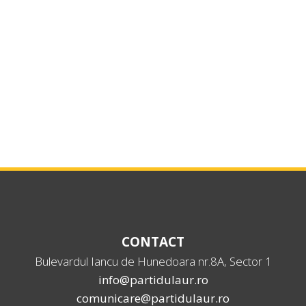
CONTACT
Bulevardul Iancu de Hunedoara nr.8A, Sector 1
info@partidulaur.ro
comunicare@partidulaur.ro