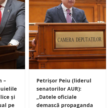
n –
Petrișor Peiu (liderul
uielile
senatorilor AUR):
lice și
„Datele oficiale
ual pe
demască propaganda