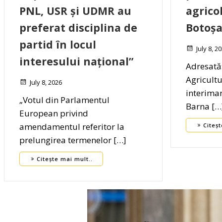
PNL, USR și UDMR au
agrico
preferat disciplina de
Botoșa
partid în locul
July 8, 2
interesului național”
Adresată:
Agricultu
July 8, 2026
interima
„Votul din Parlamentul
Barna […
European privind
amendamentul referitor la
Citeșt
prelungirea termenelor […]
Citește mai mult..