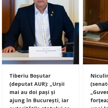
Tiberiu Boșutar
Niculi
(deputat AUR): „Urșii
(senat
mai au doi pași și
„Guver
ajung în București, iar
forțea