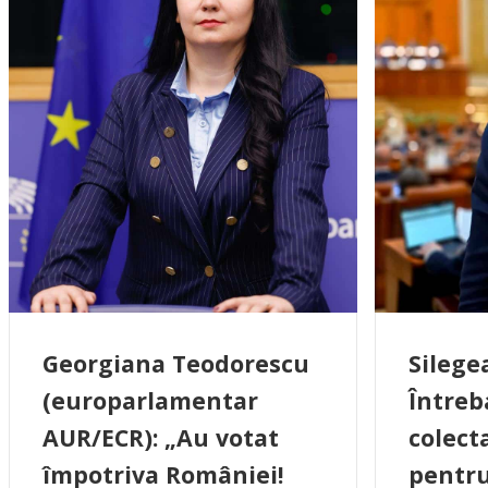
Georgiana Teodorescu
Silege
(europarlamentar
Întreb
AUR/ECR): „Au votat
colect
împotriva României!
pentru