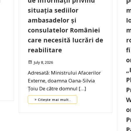
i
de informații privind
p
situația sediilor
m
ambasadelor și
I
consulatelor României
m
care necesită lucrări de
r
reabilitare
f
o
July 8, 2026
„
Adresată: Ministrului Afacerilor
P
Externe, doamna Oana-Silvia
Țoiu De către domnul […]
P
W
Citește mai mult..
o
P
P