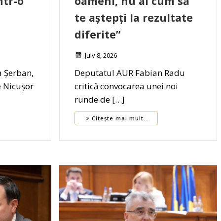
ntr-o
oameni, nu ai cum să
te aștepți la rezultate
diferite”
July 8, 2026
a Șerban,
Deputatul AUR Fabian Radu
e Nicușor
critică convocarea unei noi
runde de […]
Citește mai mult..