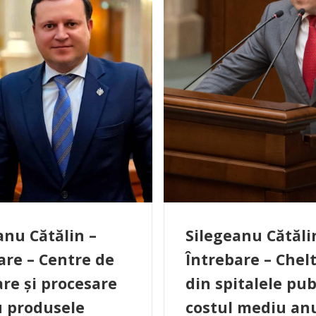
anu Cătălin –
Silegeanu Cătăli
are – Centre de
Întrebare – Chelt
are și procesare
din spitalele pub
 produsele
costul mediu an