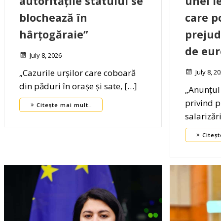
autoritățile statului se
unei le
blochează în
care p
hârțogăraie”
prejud
de eur
July 8, 2026
„Cazurile urșilor care coboară
July 8, 2
din păduri în orașe și sate, […]
„Anunțul
privind 
Citește mai mult..
salarizăr
Citeșt