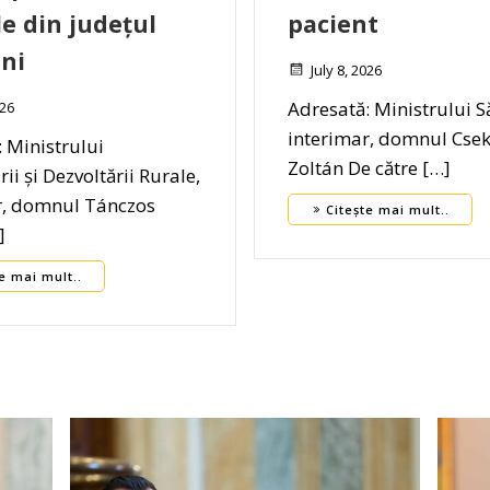
le din județul
pacient
ni
July 8, 2026
Adresată: Ministrului Să
026
interimar, domnul Csek
 Ministrului
Zoltán De către […]
rii și Dezvoltării Rurale,
r, domnul Tánczos
Citește mai mult..
]
e mai mult..