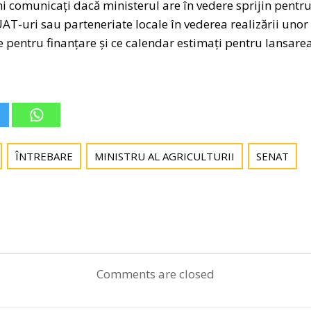
mi comunicați dacă ministerul are în vedere sprijin pentru
UAT-uri sau parteneriate locale în vederea realizării uno
te pentru finanțare și ce calendar estimați pentru lansar
ÎNTREBARE
MINISTRU AL AGRICULTURII
SENAT
Post
navigation
Comments are closed