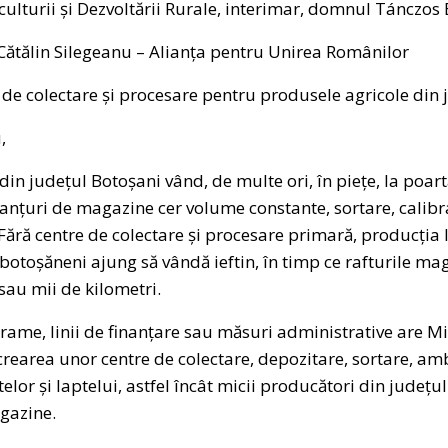
culturii și Dezvoltării Rurale, interimar, domnul Tánczos
Cătălin Silegeanu – Alianța pentru Unirea Românilor
e de colectare și procesare pentru produsele agricole din
,
 din județul Botoșani vând, de multe ori, în piețe, la poa
lanțuri de magazine cer volume constante, sortare, calib
e. Fără centre de colectare și procesare primară, producți
 botoșăneni ajung să vândă ieftin, în timp ce rafturile m
sau mii de kilometri.
rame, linii de finanțare sau măsuri administrative are Min
crearea unor centre de colectare, depozitare, sortare, am
lor și laptelui, astfel încât micii producători din județul
gazine.