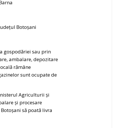
 Barna
 județul Botoșani
rta gospodăriei sau prin
rare, ambalare, depozitare
a locală rămâne
agazinelor sunt ocupate de
isterul Agriculturii și
balare și procesare
 Botoșani să poată livra