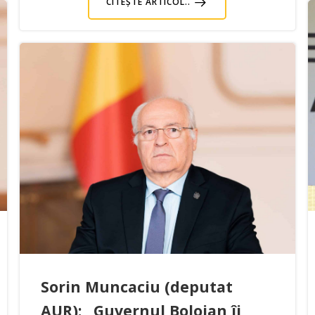
CITEȘTE ARTICOL..
Sorin Muncaciu (deputat
AUR): „Guvernul Bolojan îi