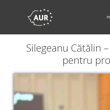
Skip
to
content
D
Silegeanu Cătălin –
pentru pro