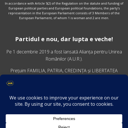
In accordance with Article 5(2) of the Regulation on the statute and funding of
European political parties and European political foundations, the party’s
representation in the European Parliament consists of 3 Members of the
European Parliament, of whom 1 is woman and 2 are men.
Partidul e nou, dar lupta e veche!
Pe 1 decembrie 2019 a fost lansată
Alianța pentru Unirea
Românilor
(A.U.R.).
Prețuim FAMILIA, PATRIA, CREDINȚA și LIBERTATEA
VINO ALĂTURI DE NOI
Descarcă aplicația Platforma AUR
Termeni și condiții de confidențialitate