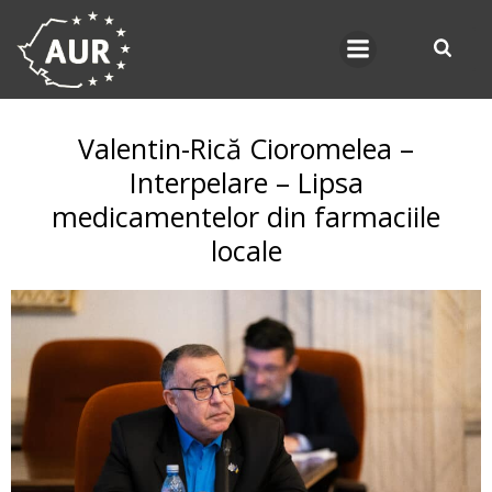
Skip
to
content
Valentin-Rică Cioromelea –
Interpelare – Lipsa
medicamentelor din farmaciile
locale