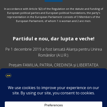
In accordance with Article 5(2) of the Regulation on the statute and funding of
European political parties and European political foundations, the party’s
representation in the European Parliament consists of 3 Members of the
European Parliament, of whom 1 is woman and 2 are men.
Partidul e nou, dar lupta e veche!
Pe 1 decembrie 2019 a fost lansată
Alianța pentru Unirea
Românilor
(A.U.R.).
Prețuim FAMILIA, PATRIA, CREDINȚA și LIBERTATEA
VINO ALĂTURI DE NOI
Descarcă aplicația Platforma AUR