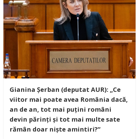
Gianina Șerban (deputat AUR): „Ce
viitor mai poate avea România dacă,
an de an, tot mai puțini români
devin părinți și tot mai multe sate
rămân doar niște amintiri?”