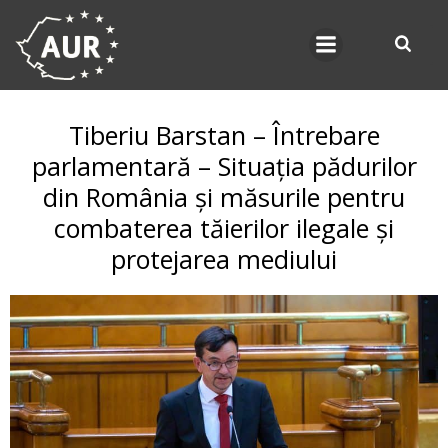
Skip
to
content
Tiberiu Barstan – Întrebare
parlamentară – Situația pădurilor
din România și măsurile pentru
combaterea tăierilor ilegale și
protejarea mediului