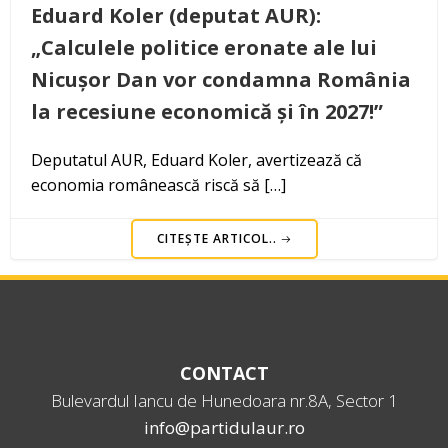
Eduard Koler (deputat AUR):
„Calculele politice eronate ale lui
Nicușor Dan vor condamna România
la recesiune economică și în 2027!”
Deputatul AUR, Eduard Koler, avertizează că
economia românească riscă să […]
CITEȘTE ARTICOL..
CONTACT
Bulevardul Iancu de Hunedoara nr.8A, Sector 1
info@partidulaur.ro