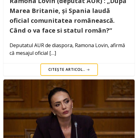
Ramona Lovin (deputat AUR) : „După
Marea Britanie, și Spania laudă
oficial comunitatea românească.
Când o va face si statul român?”
Deputatul AUR de diaspora, Ramona Lovin, afirmă
că mesajul oficial […]
CITEȘTE ARTICOL..