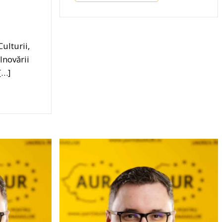
ulturii,
Inovării
 […]