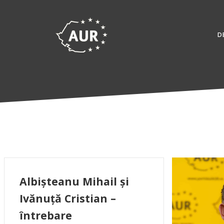
Skip
to
content
D
Albișteanu Mihail și
Ivănuță Cristian –
întrebare