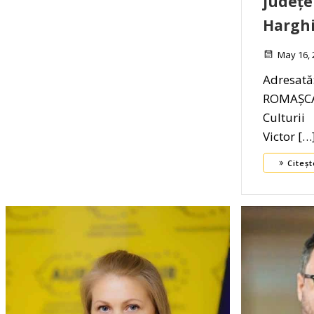
județe
Harghi
May 16, 
Adresată
ROMAȘCA
Cultu
Victor […
Citeșt