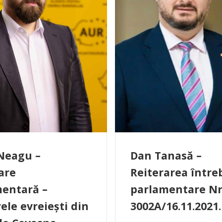
Neagu –
Dan Tanasă –
are
Reiterarea întreb
entară –
parlamentare Nr
rele evreiești din
3002A/16.11.2021.