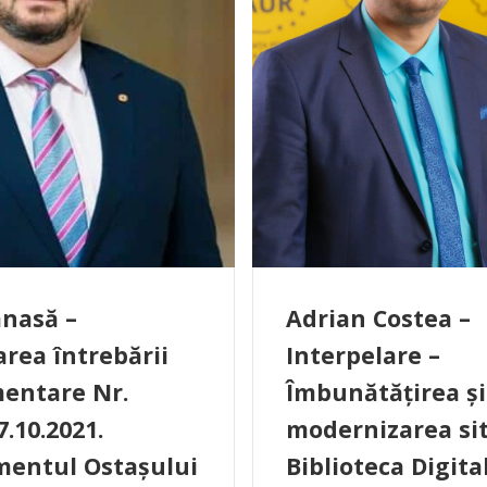
nasă –
Adrian Costea –
area întrebării
Interpelare –
entare Nr.
Îmbunătățirea și
7.10.2021.
modernizarea sit
entul Ostașului
Biblioteca Digita