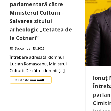
parlamentară către
Ministerul Culturii –
Salvarea sitului
arheologic „Cetatea de
la Cotnari”
September 13, 2022
Întrebare adresată: domnul
Lucian Romașcanu, Ministrul
Culturii De către: domnii […]
Ionuț 
Citește mai mult..
Întreb
parlam
Cimiti