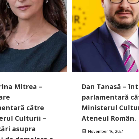
ina Mitrea –
Dan Tanasă – în
are
parlamentară că
entară către
Ministerul Cultur
erul Culturii –
Ateneul Român.
icări asupra
November 16, 2021