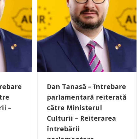
trebare
Dan Tanasă – întrebare
tre
parlamentară reiterată
ii –
către Ministerul
Culturii – Reiterarea
întrebării