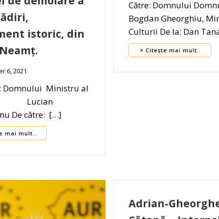
ei de demolare a
Către: Domnului Domn
ădiri,
Bogdan Gheorghiu, Min
Culturii De la: Dan Tan
nt istoric, din
 Neamț.
Citește mai mult..
r 6, 2021
: Domnului Ministru al
ii, Lucian
u De către: […]
e mai mult..
Adrian-Gheorgh