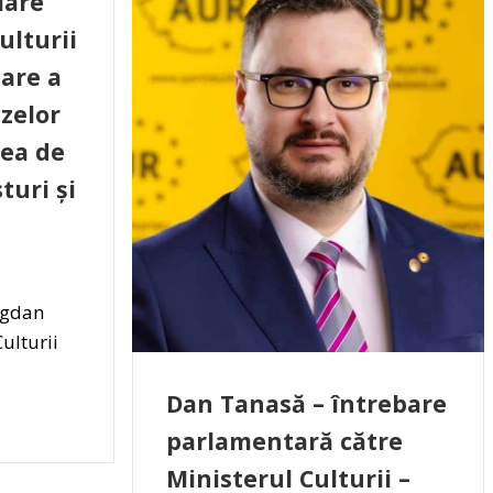
lare
ulturii
are a
izelor
ea de
uri și
ogdan
ulturii
Dan Tanasă – întrebare
parlamentară către
Ministerul Culturii –