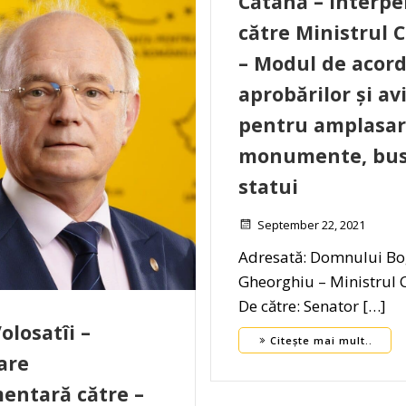
Cătană – Interpe
către Ministrul C
– Modul de acord
aprobărilor și av
pentru amplasar
monumente, bust
statui
September 22, 2021
Adresată: Domnului B
Gheorghiu – Ministrul C
De către: Senator […]
olosatîi –
Citește mai mult..
are
entară către –