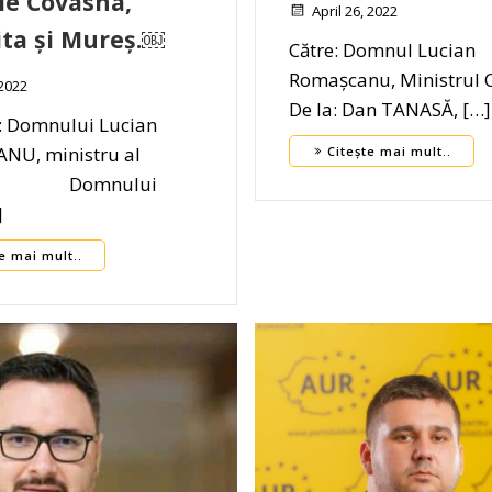
le Covasna,
April 26, 2022
ta și Mureș.￼
Către: Domnul Lucian
Romașcanu, Ministrul C
2022
De la: Dan TANASĂ, […]
: Domnului Lucian
NU, ministru al
Citește mai mult..
rii Domnului
]
e mai mult..