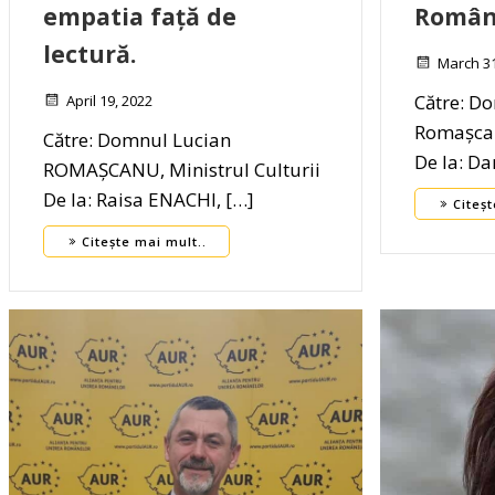
empatia față de
Român 
lectură.
March 31
Către: D
April 19, 2022
Romașcan
Către: Domnul Lucian
De la: D
ROMAȘCANU, Ministrul Culturii
De la: Raisa ENACHI, […]
Citeșt
Citește mai mult..