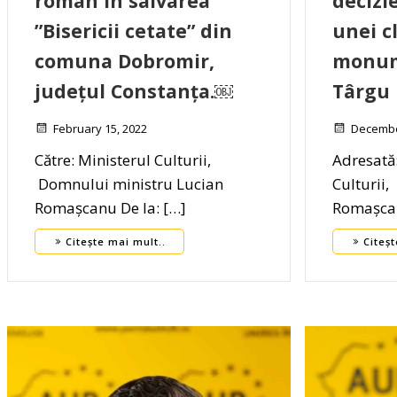
român în salvarea
decizi
”Bisericii cetate” din
unei cl
comuna Dobromir,
monume
județul Constanța.￼
Târgu
February 15, 2022
Decembe
Către: Ministerul Culturii,
Adresată
Domnului ministru Lucian
Cultur
Romașcanu De la: […]
Romașcan
Citește mai mult..
Citeșt