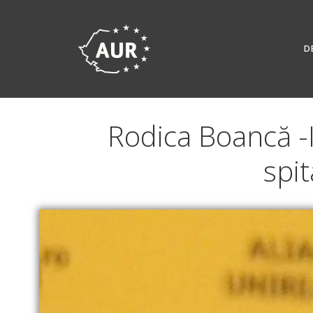
Skip
to
content
D
Rodica Boancă -In
spit