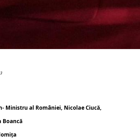
23
- Ministru al României,
Nicolae Ciucă
,
a Boancă
alomița