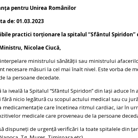
anța pentru Unirea Românilor
ta de: 01.03.2023
ibile practici torționare la spitalul “Sfântul Spiridon” 
inistru, Nicolae Ciucă,
erpelare ministrului sănătății sau ministrului afacerilo
unt necesare măsuri la cel mai înalt nivel. Este vorba de 
de la persoane decedate.
 iveală la Spitalul “Sfântul Spiridon” din Iași aduce în a
 și fără nicio legătură cu scopul actului medical sau cu ju
ra medicamentație care încetinea ritmul cardiac, iar în ur
ozitivelor medicale care proveneau de la persoane deced
 să dispuneți de urgență verificări la toate spitalele din ț
j-Napoca, Tg. Mureș, Timișoara etc).