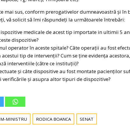
te mai sus, conform prerogativelor dumneavoastră și în b
ți, vă solicit să îmi răspundeți la următoarele întrebări:
spozitive medicale de acest tip importate in ultimii 5 ani
este dispozitive?
ul operator în aceste spitale? Câte operații au fost efect
acestui tip de intervenții? Cum se ține evidența acestora
ză interventiile (către ce instituții)?
fectuate și câte dispositive au fost montate pacienților su
i verificările și asupra altor tipuri de dispozitive?
IM-MINISTRU
RODICA BOANCA
SENAT