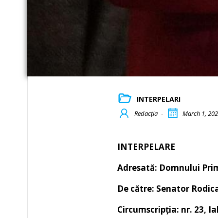
INTERPELARI
Redacția
-
March 1, 20
INTERPELARE
Adresată: Domnului Prim
De către: Senator Rodic
Circumscripția: nr. 23, I