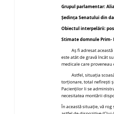
Grupul parlamentar: Ali
Ședința Senatului din da
Obiectul interpelării: pos
Stimate domnule Prim- M
Aș fi adresat această int
este atât de gravă încât s
medicale care proveneau 
Astfel, situația scoasă la
torționare, total nefirești
Pacienților li se administ
necesitatea montării disp
În această situație, vă rog
astfel de dispozitive (Clu