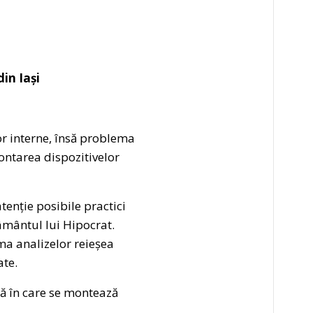
din Iași
r interne, însă problema
montarea dispozitivelor
tenție posibile practici
râmântul lui Hipocrat.
ma analizelor reieșea
ate.
ară în care se montează