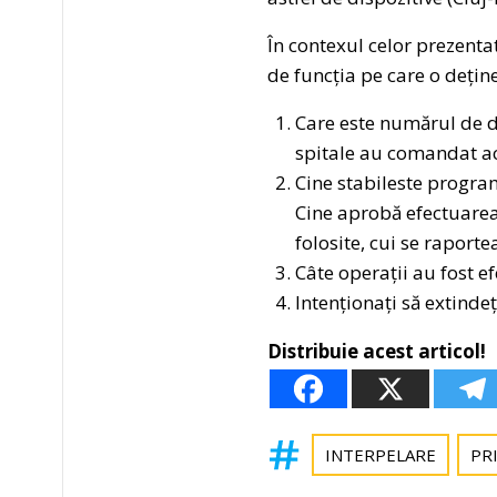
În contexul celor prezenta
de funcția pe care o deține
Care este numărul de di
spitale au comandat ac
Cine stabileste program
Cine aprobă efectuarea 
folosite, cui se raportea
Câte operații au fost e
Intenționați să extindeț
Distribuie acest articol!
INTERPELARE
PR