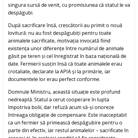
singura sursă de venit, cu promisiunea că statul le va
despăgubi.
După sacrificare însă, crescătorii au primit o nouă
lovitură: nu au fost despăgubiți pentru toate
animalele sacrificate, motivația invocată fiind
existența unor diferențe între numărul de animale
găsit pe teren și cel înregistrat în baza națională de
date. Fermierii susțin însă că toate animalele erau
crotaliate, declarate la APIA și la primărie, iar
documentele lor erau perfect conforme.
Domnule Ministru, această situație este profund
nedreaptă. Statul a cerut cooperare în lupta
împotriva bolii, dar refuză acum să-și onoreze
întreaga obligație de compensare. Este inacceptabil
ca un fermier să primească despăgubire pentru o
parte din efectiv, iar restul animalelor – sacrificate în
aceeași zi, în aceleași condiții să fie considerate