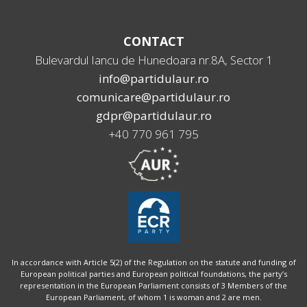
CONTACT
Bulevardul Iancu de Hunedoara nr.8A, Sector 1
info@partidulaur.ro
comunicare@partidulaur.ro
gdpr@partidulaur.ro
+40 770 961 795
In accordance with Article 5(2) of the Regulation on the statute and funding of
European political parties and European political foundations, the party’s
representation in the European Parliament consists of 3 Members of the
European Parliament, of whom 1 is woman and 2 are men.