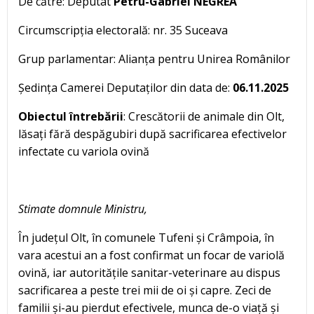
De către: Deputat
Petru-Gabriel NEGREA
Circumscripția electorală: nr. 35 Suceava
Grup parlamentar: Alianța pentru Unirea Românilor
Ședința Camerei Deputaților din data de:
06.11.2025
Obiectul întrebării
: Crescătorii de animale din Olt,
lăsați fără despăgubiri după sacrificarea efectivelor
infectate cu variola ovină
Stimate domnule Ministru,
În județul Olt, în comunele Tufeni și Crâmpoia, în
vara acestui an a fost confirmat un focar de variolă
ovină, iar autoritățile sanitar-veterinare au dispus
sacrificarea a peste trei mii de oi și capre. Zeci de
familii și-au pierdut efectivele, munca de-o viață și