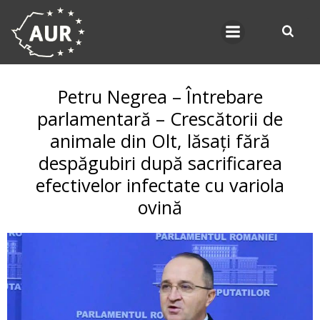
Skip
to
content
Petru Negrea – Întrebare
parlamentară – Crescătorii de
animale din Olt, lăsați fără
despăgubiri după sacrificarea
efectivelor infectate cu variola
ovină