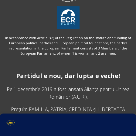
In accordance with Article 5(2) of the Regulation on the statute and funding of
European political parties and European political foundations, the party’s
representation in the European Parliament consists of 3 Members of the
European Parliament, of whom 1 is woman and 2 are men.
Partidul e nou, dar lupta e veche!
Pe 1 decembrie 2019 a fost lansată
Alianța pentru Unirea
Românilor
(A.U.R.).
Prețuim FAMILIA, PATRIA, CREDINȚA și LIBERTATEA