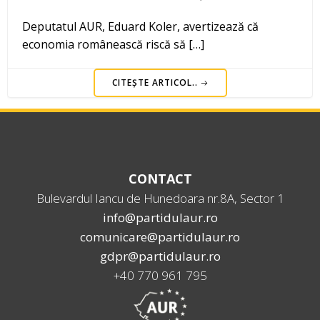
Deputatul AUR, Eduard Koler, avertizează că
economia românească riscă să […]
CITEȘTE ARTICOL..
CONTACT
Bulevardul Iancu de Hunedoara nr.8A, Sector 1
info@partidulaur.ro
comunicare@partidulaur.ro
gdpr@partidulaur.ro
+40 770 961 795