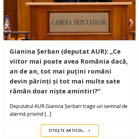
Gianina Șerban (deputat AUR): „Ce
viitor mai poate avea România dacă,
an de an, tot mai puțini români
devin părinți și tot mai multe sate
rămân doar niște amintiri?”
Deputatul AUR Gianina Șerban trage un semnal de
alarmă privind […]
CITEȘTE ARTICOL..