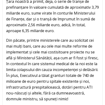
Țara noastră a primit, deja, o serie de tranșe de
prefinanțare în valoare cumulată de aproximativ 3,79
miliarde euro, sume virate în conturile Ministerului
de Finanțe, dar și o tranșă de împrumut în sumă de
aproximativ 2,56 miliarde euro, adică, în total,
aproape 6,35 miliarde euro.
Din păcate, printre ministerele care au solicitat cei
mai mulți bani, care au cele mai multe reforme de
implementat și cele mai costisitoare proiecte nu se
află și Ministerul Sănătății, așa cum ar fi fost și firesc,
în contextul în care sistemul medical de la noi este la
limita colapsului din cauza incompetenței și delăsării.
În plus, Executivul a tăiat granturi totale de 740 de
milioane de euro pentru spitale existente și noi,
infrastructură prespitalicească, dotări pentru ATI
nou-născuți și altele, fără ca dumneavoastră,
domnule ministru, să spuneți nimic!